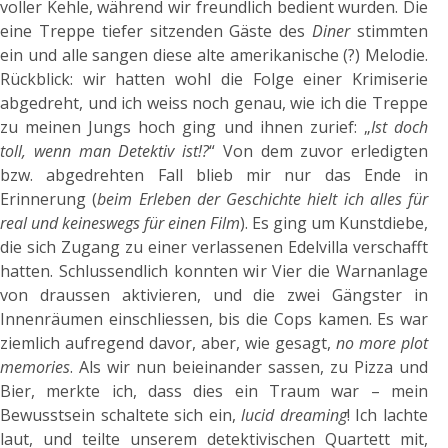
voller Kehle, während wir freundlich bedient wurden. Die
eine Treppe tiefer sitzenden Gäste des
Diner
stimmten
ein und alle sangen diese alte amerikanische (?) Melodie.
Rückblick: wir hatten wohl die Folge einer Krimiserie
abgedreht, und ich weiss noch genau, wie ich die Treppe
zu meinen Jungs hoch ging und ihnen zurief: „
Ist doch
toll, wenn man Detektiv ist!?
“ Von dem zuvor erledigten
bzw. abgedrehten Fall blieb mir nur das Ende in
Erinnerung (
beim Erleben der Geschichte hielt ich alles für
real und keineswegs für einen Film
). Es ging um Kunstdiebe,
die sich Zugang zu einer verlassenen Edelvilla verschafft
hatten. Schlussendlich konnten wir Vier die Warnanlage
von draussen aktivieren, und die zwei Gängster in
Innenräumen einschliessen, bis die Cops kamen. Es war
ziemlich aufregend davor, aber, wie gesagt,
no more plot
memories
. Als wir nun beieinander sassen, zu Pizza und
Bier, merkte ich, dass dies ein Traum war – mein
Bewusstsein schaltete sich ein,
lucid dreaming
! Ich lachte
laut, und teilte unserem detektivischen Quartett mit,