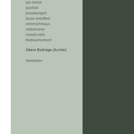
jan reetze
jazztrail
jonasburgert
lacan entziffern
ohrenschmaus
radiohoerer
russell mills
thebluemoment
Ältere Beiträge (Archiv)
Anmelden