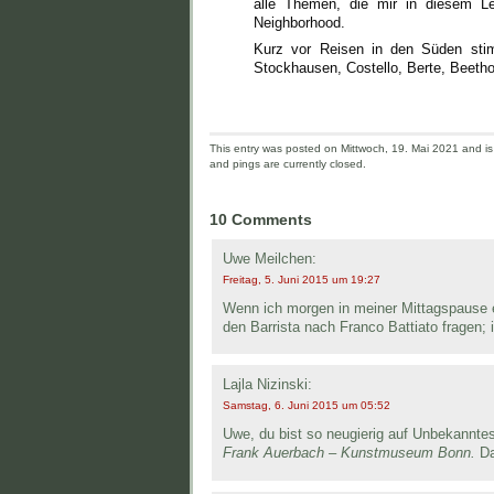
alle Themen, die mir in diesem Le
Neighborhood.
Kurz vor Reisen in den Süden sti
Stockhausen, Costello, Berte, Beeth
This entry was posted on Mittwoch, 19. Mai 2021 and is 
and pings are currently closed.
10 Comments
Uwe Meilchen:
Freitag, 5. Juni 2015 um 19:27
Wenn ich morgen in meiner Mittagspause e
den Barrista nach Franco Battiato fragen; 
Lajla Nizinski:
Samstag, 6. Juni 2015 um 05:52
Uwe, du bist so neugierig auf Unbekanntes
Frank Auerbach – Kunstmuseum Bonn.
Da