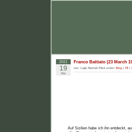
Franco Battiato (23 March 1
2021
19
von: Lajla Nizinski Filed under:
Blog
|
TB
|
Mai
Auf Sizilien habe ich ihn entdeckt, 