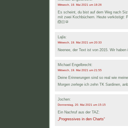
Mittwoch, 19. Mai 2021 um 18:26
Es scheint, du bist auf dem Weg nach Sizil
mit zwei Kochbüchern. Heute verköstigt: P
🙆🏻🥁
Lajla:
Mittwoch, 19. Mai 2021 um 20:33
Neenee, der Text ist von 2015. Wir haben i
Michael Engelbrecht:
Mittwoch, 19. Mai 2021 um 21:55
Deine Erinnerungen sind so real wie mein
Morgen zerlege ich zehn TK Sardinen, anb
Jochen:
Donnerstag, 20. Mai 2021 um 15:15
Ein Nachruf aus der TAZ:
„Progressives in den Charts“