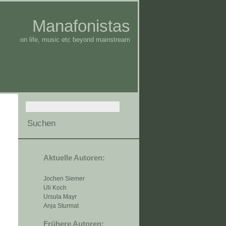
Manafonistas
on life, music etc beyond mainstream
Aktuelle Autoren:
Jochen Siemer
Uli Koch
Ursula Mayr
Anja Sturmat
Frühere Autoren: