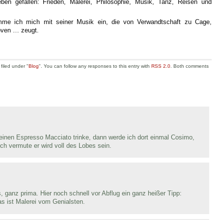
ben gefallen: Frieden, Malerei, Philosophie, Musik, Tanz, Reisen und
mme ich mich mit seiner Musik ein, die von Verwandtschaft zu Cage,
oven … zeugt.
filed under "
Blog
". You can follow any responses to this entry with
RSS 2.0
. Both comments
inen Espresso Macciato trinke, dann werde ich dort einmal Cosimo,
ich vermute er wird voll des Lobes sein.
, ganz prima. Hier noch schnell vor Abflug ein ganz heißer Tipp:
s ist Malerei vom Genialsten.