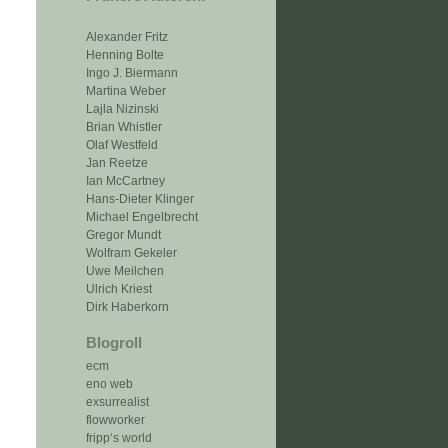
Alexander Fritz
Henning Bolte
Ingo J. Biermann
Martina Weber
Lajla Nizinski
Brian Whistler
Olaf Westfeld
Jan Reetze
Ian McCartney
Hans-Dieter Klinger
Michael Engelbrecht
Gregor Mundt
Wolfram Gekeler
Uwe Meilchen
Ulrich Kriest
Dirk Haberkorn
Blogroll
ecm
eno web
exsurrealist
flowworker
fripp‘s world