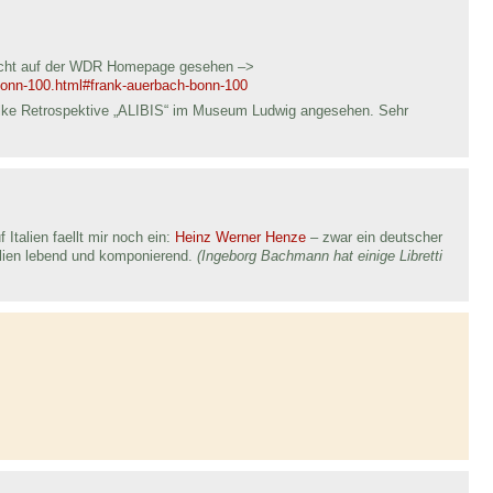
ericht auf der WDR Homepage gesehen –>
bonn-100.html#frank-auerbach-bonn-100
olke Retrospektive „ALIBIS“ im Museum Ludwig angesehen. Sehr
talien faellt mir noch ein:
Heinz Werner Henze
– zwar ein deutscher
alien lebend und komponierend.
(Ingeborg Bachmann hat einige Libretti