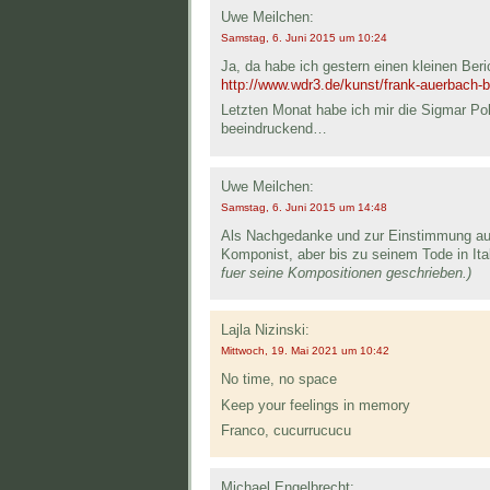
Uwe Meilchen:
Samstag, 6. Juni 2015 um 10:24
Ja, da habe ich gestern einen kleinen B
http://www.wdr3.de/kunst/frank-auerbach-
Letzten Monat habe ich mir die Sigmar P
beeindruckend…
Uwe Meilchen:
Samstag, 6. Juni 2015 um 14:48
Als Nachgedanke und zur Einstimmung auf I
Komponist, aber bis zu seinem Tode in It
fuer seine Kompositionen geschrieben.)
Lajla Nizinski:
Mittwoch, 19. Mai 2021 um 10:42
No time, no space
Keep your feelings in memory
Franco, cucurrucucu
Michael Engelbrecht: