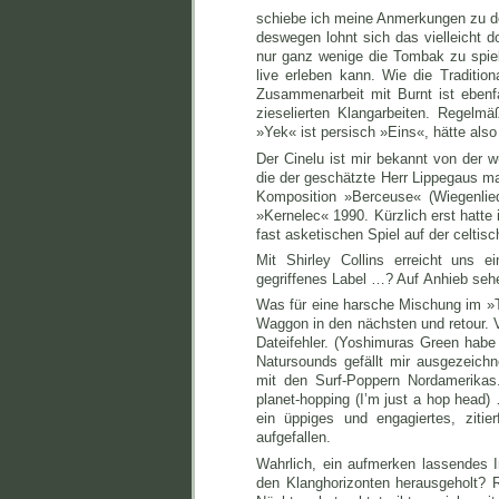
schiebe ich meine Anmerkungen zu d
deswegen
lohnt sich das vielleicht 
nur ganz wenige die Tombak zu spiel
live erleben kann. Wie die Traditi
Zusammenarbeit mit Burnt ist eben
zieselierten Klangarbeiten. Regelm
»Yek« ist persisch »Eins«, hätte also
Der Cinelu ist mir bekannt von der w
die der geschätzte Herr Lippegaus ma
Komposition »Berceuse« (Wiegenlied
»Kernelec« 1990. Kürzlich erst hatte
fast asketischen Spiel auf der celti
Mit Shirley Collins erreicht uns 
gegriffenes Label …? Auf
Anhieb sehe
Was für eine harsche Mischung im »
Waggon in den nächsten und retour. 
Dateifehler. (Yoshimuras Green hab
Natursounds gefällt mir ausgezeich
mit den Surf-Poppern Nordamerikas
planet-hopping (I’m just a hop head
ein üppiges und engagiertes, zitie
aufgefallen.
Wahrlich, ein aufmerken lassendes In
den Klanghorizonten
herausgeholt? 