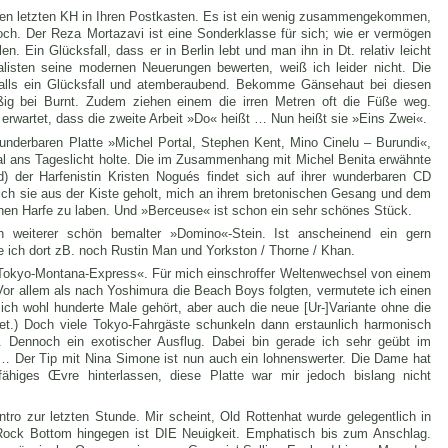
en letzten KH in Ihren Postkasten. Es ist ein wenig zusammengekommen,
doch.
Der Reza Mortazavi ist eine Sonderklasse für sich; wie er vermögen
en. Ein Glücksfall, dass er in
Berlin lebt und man ihn in Dt. relativ leicht
onalisten seine modernen Neuerungen bewerten, weiß ich
leider nicht. Die
falls ein Glücksfall und atemberaubend. Bekomme Gänsehaut bei diesen
äßig bei Burnt. Zudem ziehen einem die irren Metren oft die Füße weg.
 erwartet, dass die zweite Arbeit »Do« heißt … Nun heißt sie »Eins Zwei«.
underbaren Platte »Michel Portal, Stephen Kent, Mino Cinelu ‎– Burundi«,
l ans Tageslicht holte.
Die im Zusammenhang mit Michel Benita erwähnte
) der Harfenistin Kristen Nogués findet sich auf ihrer wunderbaren CD
 ich sie aus der Kiste geholt, mich an ihrem bretonischen Gesang und dem
schen Harfe zu laben. Und »Berceuse« ist schon ein sehr schönes Stück.
ein weiterer schön bemalter »Domino«-Stein. Ist anscheinend ein gern
 ich dort zB. noch Rustin Man und Yorkston / Thorne / Khan.
Tokyo-Montana-Express«. Für mich einschroffer Weltenwechsel von einem
Vor allem als nach Yoshimura die Beach Boys folgten, vermutete ich einen
e
ich wohl hunderte Male gehört, aber auch die neue [Ur-]Variante ohne die
net.) Doch viele Tokyo-Fahrgäste schunkeln dann erstaunlich harmonisch
. Dennoch ein exotischer Ausflug. Dabei bin gerade ich sehr geübt im
) … Der Tip mit Nina Simone ist nun auch ein lohnenswerter. Die Dame hat
rfähiges Œvre hinterlassen, diese Platte war mir jedoch bislang nicht
tro zur letzten Stunde. Mir scheint, Old Rottenhat wurde gelegentlich in
Rock Bottom hingegen ist DIE Neuigkeit. Emphatisch bis zum Anschlag.