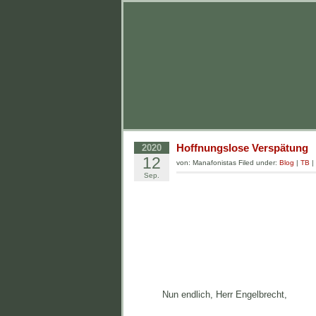
Hoffnungslose Verspätung
2020
12
von: Manafonistas Filed under:
Blog
|
TB
|
Sep.
Nun endlich, Herr Engelbrecht,