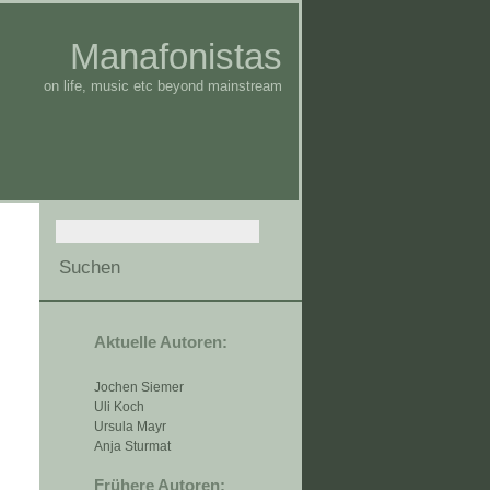
Manafonistas
on life, music etc beyond mainstream
Aktuelle Autoren:
Jochen Siemer
Uli Koch
Ursula Mayr
Anja Sturmat
Frühere Autoren: