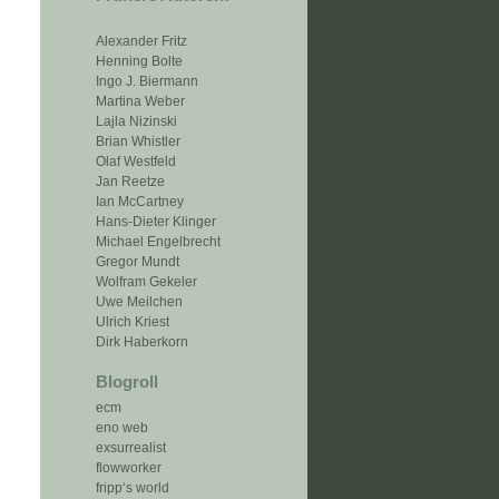
Alexander Fritz
Henning Bolte
Ingo J. Biermann
Martina Weber
Lajla Nizinski
Brian Whistler
Olaf Westfeld
Jan Reetze
Ian McCartney
Hans-Dieter Klinger
Michael Engelbrecht
Gregor Mundt
Wolfram Gekeler
Uwe Meilchen
Ulrich Kriest
Dirk Haberkorn
Blogroll
ecm
eno web
exsurrealist
flowworker
fripp‘s world