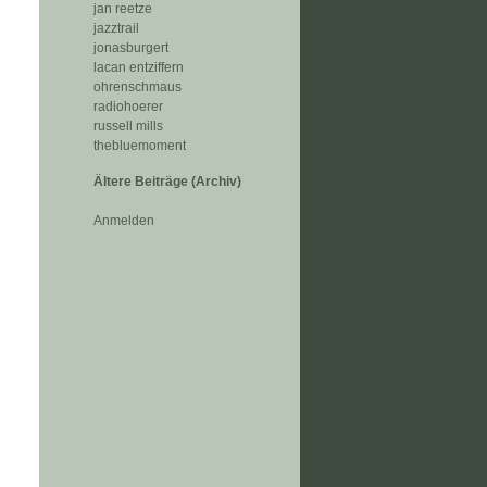
jan reetze
jazztrail
jonasburgert
lacan entziffern
ohrenschmaus
radiohoerer
russell mills
thebluemoment
Ältere Beiträge (Archiv)
Anmelden