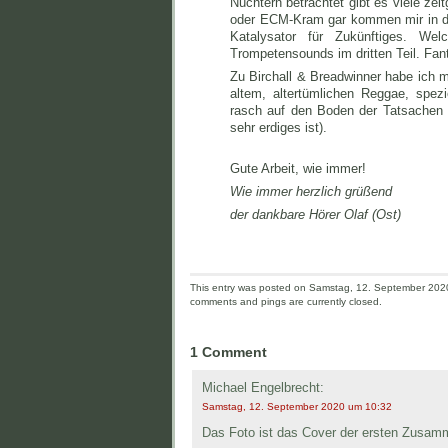
Nüchtern betrachtet gibt es viele
zei
oder ECM-Kram gar kommen mir in den
Katalysator für Zukünftiges. W
Trompetensounds im dritten Teil. Fan
Zu Birchall & Breadwinner habe ich 
altem, altertümlichen Reggae, spez
rasch auf den Boden der Tatsachen 
sehr erdiges ist).
Gute Arbeit, wie immer!
Wie immer herzlich grüßend
der dankbare Hörer Olaf (Ost)
This entry was posted on Samstag, 12. September 2020 
comments and pings are currently closed.
1 Comment
Michael Engelbrecht:
Samstag, 12. September 2020 um 10:32
Das Foto ist das Cover der ersten Zusa