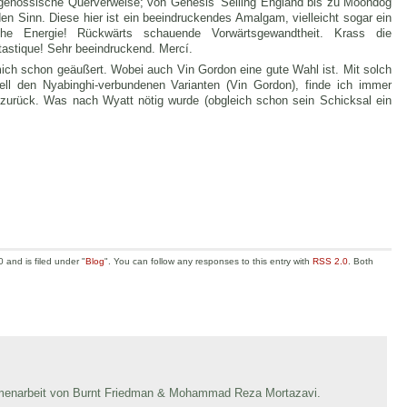
tgenössische Querverweise; von Genesis‘ Selling England bis zu Moondog
 Sinn. Diese hier ist ein beeindruckendes Amalgam, vielleicht sogar ein
elche Energie! Rückwärts schauende
Vorwärtsgewandtheit. Krass die
tastique! Sehr beeindruckend. Mercí.
mich schon geäußert. Wobei auch Vin Gordon eine gute Wahl ist. Mit solch
iell den Nyabinghi-verbundenen Varianten (Vin Gordon), finde ich immer
zurück. Was nach Wyatt nötig wurde (obgleich schon sein Schicksal ein
and is filed under "
Blog
". You can follow any responses to this entry with
RSS 2.0
. Both
mmenarbeit von Burnt Friedman & Mohammad Reza Mortazavi.