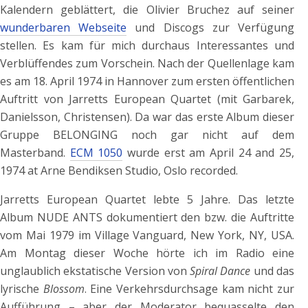
Kalendern geblättert, die Olivier Bruchez auf seiner
wunderbaren Webseite
und Discogs zur Verfügung
stellen. Es kam für mich durchaus Interessantes und
Verblüffendes zum Vorschein. Nach der Quellenlage kam
es am 18. April 1974 in Hannover zum ersten öffentlichen
Auftritt von Jarretts European Quartet (mit Garbarek,
Danielsson, Christensen). Da war das erste Album dieser
Gruppe BELONGING noch gar nicht auf dem
Masterband.
ECM 1050
wurde erst am April 24 and 25,
1974 at Arne Bendiksen Studio, Oslo recorded.
Jarretts European Quartet lebte 5 Jahre. Das letzte
Album NUDE ANTS dokumentiert den bzw. die Auftritte
vom Mai 1979 im Village Vanguard, New York, NY, USA.
Am Montag dieser Woche hörte ich im Radio eine
unglaublich ekstatische Version von
Spiral Dance
und das
lyrische
Blossom
. Eine Verkehrsdurchsage kam nicht zur
Aufführung – aber der Moderator bequasselte den