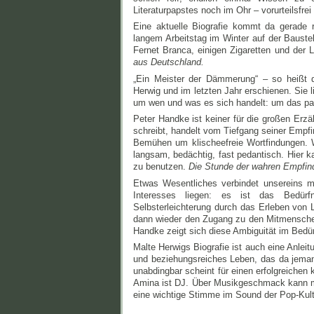
Literaturpapstes noch im Ohr – vorurteilsfre
Eine aktuelle Biografie kommt da gerade 
langem Arbeitstag im Winter auf der Baust
Fernet Branca, einigen Zigaretten und der
aus Deutschland.
„Ein Meister der Dämmerung“ – so heißt d
Herwig und im letzten Jahr erschienen. Sie l
um wen und was es sich handelt: um das par
Peter Handke ist keiner für die großen Erzä
schreibt, handelt vom Tiefgang seiner Emp
Bemühen um klischeefreie Wortfindungen. 
langsam, bedächtig, fast pedantisch. Hier k
zu benutzen.
Die Stunde der wahren Empfin
Etwas Wesentliches verbindet unsereins m
Interesses liegen: es ist das Bedürf
Selbsterleichterung durch das Erleben von
dann wieder den Zugang zu den Mitmenschen 
Handke zeigt sich diese Ambiguität im Bed
Malte Herwigs Biografie ist auch eine Anleit
und beziehungsreiches Leben, das da jemand 
unabdingbar scheint für einen erfolgreichen
Amina ist DJ. Über Musikgeschmack kann man
eine wichtige Stimme im Sound der Pop-Kult