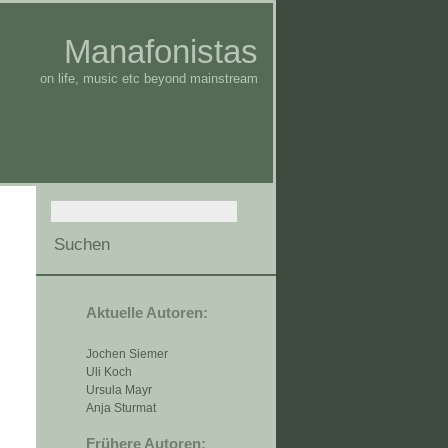
Manafonistas
on life, music etc beyond mainstream
Aktuelle Autoren:
Jochen Siemer
Uli Koch
Ursula Mayr
Anja Sturmat
Frühere Autoren: