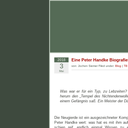
Eine Peter Handke Biografie
2018
3
von: Jochen Siemer Filed under:
Blog
|
TB
Mai
Was war er für ein Typ, zu Lebzeiten? 
herum den „Tempel des Nichtendenwollen
einem Gefängnis saß. Ein Meister der D
Die Neugierde ist ein ausgezeichneter Kom
Peter Handke wert: was hat es mit ihm auf 
schien reif, endlich einmal Wissen zu 