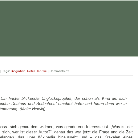
| Tags:
Biografien
,
Peter Handke
|
Comments off
Ein finster blickender Unglücksprophet, der schon als Kind um sich
den Deutens und Bedeutens“ errichtet hatte und fortan darin wie in
ämmerung. (Malte Herwig)
pass: sich genau dem widmen, was gerade von Interesse ist. „Was ist der
sich, wer ist dieser Autor?“, genau das war jetzt die Frage und die Zeit
erlangen, das über Wikipedia hinausgeht und – das Krakelen eines