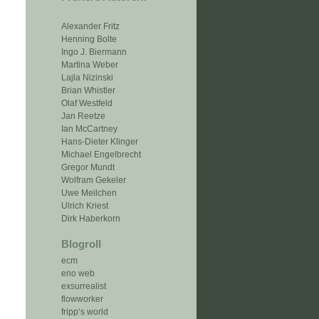
Alexander Fritz
Henning Bolte
Ingo J. Biermann
Martina Weber
Lajla Nizinski
Brian Whistler
Olaf Westfeld
Jan Reetze
Ian McCartney
Hans-Dieter Klinger
Michael Engelbrecht
Gregor Mundt
Wolfram Gekeler
Uwe Meilchen
Ulrich Kriest
Dirk Haberkorn
Blogroll
ecm
eno web
exsurrealist
flowworker
fripp‘s world