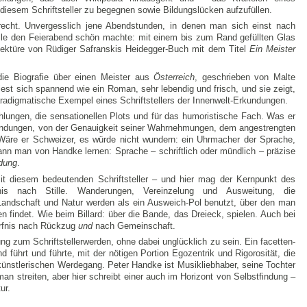
i diesem Schriftsteller zu begegnen sowie Bildungslücken aufzufüllen.
recht. Unvergesslich jene Abendstunden, in denen man sich einst nach
elle den Feierabend schön machte: mit einem bis zum Rand gefüllten Glas
 Lektüre von Rüdiger Safranskis Heidegger-Buch mit dem Titel
Ein Meister
ie Biografie über einen Meister aus
Österreich
, geschrieben von Malte
iest sich spannend wie ein Roman, sehr lebendig und frisch, und sie zeigt,
adigmatische Exempel eines Schriftstellers der Innenwelt-Erkundungen.
hlungen, die sensationellen Plots und für das humoristische Fach. Was er
findungen, von der Genauigkeit seiner Wahrnehmungen, dem angestrengten
Wäre er Schweizer, es würde nicht wundern: ein Uhrmacher der Sprache,
ann man von Handke lernen: Sprache – schriftlich oder mündlich – präzise
dung
.
it diesem bedeutenden Schriftsteller – und hier mag der Kernpunkt des
nis nach Stille. Wanderungen, Vereinzelung und Ausweitung, die
 Landschaft und Natur werden als ein Ausweich-Pol benutzt, über den man
findet. Wie beim Billard: über die Bande, das Dreieck, spielen. Auch bei
ürfnis nach Rückzug
und
nach Gemeinschaft.
ung zum Schriftstellerwerden, ohne dabei unglücklich zu sein. Ein facetten-
führt und führte, mit der nötigen Portion Egozentrik und Rigorosität, die
 künstlerischen Werdegang. Peter Handke ist Musikliebhaber, seine Tochter
 streiten, aber hier schreibt einer auch im Horizont von Selbstfindung –
ur.