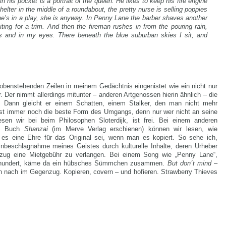
n his pocket is a portrait of the queen. He likes to keep his fire engine
helter in the middle of a roundabout, the pretty nurse is selling poppies
she’s in a play, she is anyway. In Penny Lane the barber shaves another
ting for a trim. And then the fireman rushes in from the pouring rain,
s and in my eyes. There beneath the blue suburban skies I sit, and
 obenstehenden Zeilen in meinem Gedächtnis eingenistet wie ein nicht nur
. Der nimmt allerdings mitunter – anderen Artgenossen hierin ähnlich – die
. Dann gleicht er einem Schatten, einem Stalker, den man nicht mehr
t ist immer noch die beste Form des Umgangs, denn nur wer nicht an seine
sen wir bei beim Philosophen Sloterdijk, ist frei. Bei einem anderen
em Buch
Shanzai
(im Merve Verlag erschienen) können wir lesen, wie
 es eine Ehre für das Original sei, wenn man es kopiert. So sehe ich,
 Inbeschlagnahme meines Geistes durch kulturelle Inhalte, deren Urheber
zug eine Mietgebühr zu verlangen. Bei einem Song wie „Penny Lane“,
ahrhundert, käme da ein hübsches Sümmchen zusammen.
But don´t mind
–
en nach im Gegenzug. Kopieren, covern – und hofieren. Strawberry Thieves