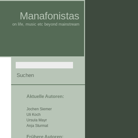
Manafonistas
on life, music etc beyond mainstream
Aktuelle Autoren:
Jochen Siemer
Uli Koch
Ursula Mayr
Anja Sturmat
Frühere Autoren: