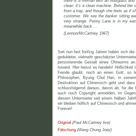
there is a fireman with an hourglass and i
clean: it’s a clean machine. Behind the s
from a tray, and though she feels as if 
customer. We see the banker sitting wai
very strange. Penny Lane is in my ear
meanwhile back …
(Lennon/McCartney 1967)
Seit nun fast fünfzig Jahren haben sich die
geduldeter, vielmehr geschätzter Untermieter
persistierende Gestalt eines Ohrwurms an
loswird. Hier heisst es handeln! Höflichkei
Feinde glaubt, noch an einen Gott, so le
Philosophen, Byung Chul Han, in sein
Destruktion auf Chinesisch geht und dass
schlussfolgernd daraus, davon ab, für die
auch noch Copyright anmelden, im Gegen
diesem Untermieter seit einem halben J
wir bleiben höflich auf Chinesisch und ahm
Forever!
Original
(Paul McCartney live)
Fälschung
(Wang Chung Joey)