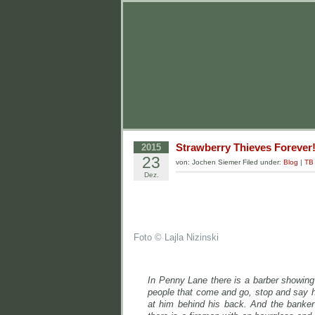
Strawberry Thieves Forever!
2015
23
von: Jochen Siemer Filed under:
Blog
|
TB
Dez.
Foto © Lajla Nizinski
In Penny Lane there is a barber showing
people that come and go, stop and say hel
at him behind his back. And the banker