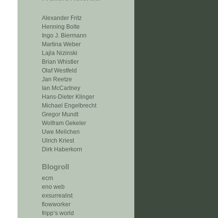
Alexander Fritz
Henning Bolte
Ingo J. Biermann
Martina Weber
Lajla Nizinski
Brian Whistler
Olaf Westfeld
Jan Reetze
Ian McCartney
Hans-Dieter Klinger
Michael Engelbrecht
Gregor Mundt
Wolfram Gekeler
Uwe Meilchen
Ulrich Kriest
Dirk Haberkorn
Blogroll
ecm
eno web
exsurrealist
flowworker
fripp‘s world