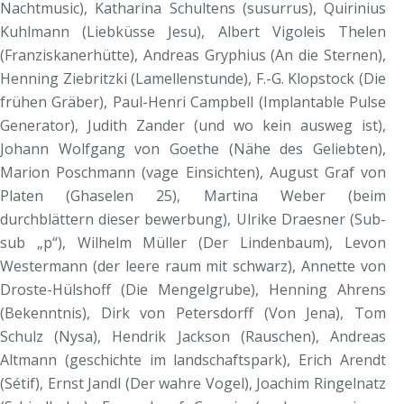
Nachtmusic), Katharina Schultens (susurrus), Quirinius
Kuhlmann (Liebküsse Jesu), Albert Vigoleis Thelen
(Franziskanerhütte), Andreas Gryphius (An die Sternen),
Henning Ziebritzki (Lamellenstunde), F.-G. Klopstock (Die
frühen Gräber), Paul-Henri Campbell (Implantable Pulse
Generator), Judith Zander (und wo kein ausweg ist),
Johann Wolfgang von Goethe (Nähe des Geliebten),
Marion Poschmann (vage Einsichten), August Graf von
Platen (Ghaselen 25), Martina Weber (beim
durchblättern dieser bewerbung), Ulrike Draesner (Sub-
sub „p“), Wilhelm Müller (Der Lindenbaum), Levon
Westermann (der leere raum mit schwarz), Annette von
Droste-Hülshoff (Die Mengelgrube), Henning Ahrens
(Bekenntnis), Dirk von Petersdorff (Von Jena), Tom
Schulz (Nysa), Hendrik Jackson (Rauschen), Andreas
Altmann (geschichte im landschaftspark), Erich Arendt
(Sétif), Ernst Jandl (Der wahre Vogel), Joachim Ringelnatz