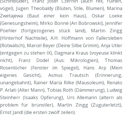
(Schindluder), Franz Josef Czernin (auch rex, ruinen,
vögel), Jügen Theobaldy (Blüten, Stile, Blumen), Marina
Zwetajewa (Baut einer kein Haus), Oskar Loeke
(Genesungsheim), Mirko Bonné (An Bobrowski), Jennifer
Poehler (fortgezogenes stück land), Martin Zingg
(Hinterhof Nachteile), A.H. Hoffmann von Fallersleben
(Rotwälsch), Marcel Beyer (Deine Silbe Grimm), Anja Utler
(entgegen zu stehen IX), Dagmara Kraus (voyeuse klinkt
nicht), Franz Dodel (Aus: Mikrologien), Thomas
Rosenlöcher (Fenster im Spiegel), Hans Arp (Mein
eigenes Gesicht), Asmus Trautsch (Erinnerung,
unangebahnt), Rainer Maria Rilke (Mausoleum), Renato
P. Arlati (Alter Mann), Tobias Roth (Dämmerung), Ludwig
Steinherr (Isaaks Opferung), Urs Allemann (altern als
problem für brünstler), Martin Zingg (Zuguterletzt),
Ernst Jandl (die ersten zwölf zeilen).