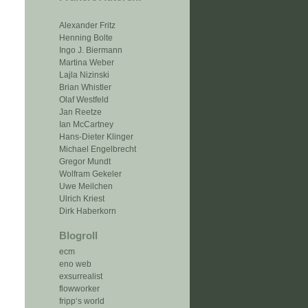
Alexander Fritz
Henning Bolte
Ingo J. Biermann
Martina Weber
Lajla Nizinski
Brian Whistler
Olaf Westfeld
Jan Reetze
Ian McCartney
Hans-Dieter Klinger
Michael Engelbrecht
Gregor Mundt
Wolfram Gekeler
Uwe Meilchen
Ulrich Kriest
Dirk Haberkorn
Blogroll
ecm
eno web
exsurrealist
flowworker
fripp‘s world