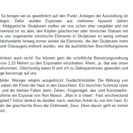
So bringen wir es gewöhnlich auf den Punkt. Anliegen der Ausstellung ist
rlegen. Dafür wurden Exponate aus mehreren tausend Jahren
Altägyptische Skulpturen stellen wir uns schon eher vergoldet und mit
erwirrend ist es aber, den Köpfen griechischer oder römischer Statuen mit
s uns sogenannte veristische Elemente in Skulpturen so wenig vertraut
 Jahrhunderte hinweg immer wieder die Elemente, die den Skulpturen mehr
und Glasaugen) entfernt wurden, wie die ausführlichen Beschriftungstexte
r trinken auch nicht! Sie können gern die schriftliche Benutzungsordnung
d von 1,23 Metern zu den Exponaten einzuhalten. Ähem, ja, das war unser
vorkommen. Gleichzeitig waren N und ich zu Delinquentinnen geworden und
ge bevorzugt auf uns.
tbilder. Weniger religiös ausgedrückt: Gedächtnisbilder. Die Wirkung von
, sahen die Poren der Haut in den Gesichtern. Ein bisschen Schmutz unter
 und die kleinen Falten darin, Zehen, Fingernägel, das sind Kunstwerke.
r Vitrine ein Exponat von Ron Mueck. „Man in a sheet“. Fast erschreckend
signiert? Sofort denkst du darüber nach, welchen Anteil du von ihm hast. Er
 als der griechische Boss der Götterwelt, Zeus. Denn darum geht es immer
bst.