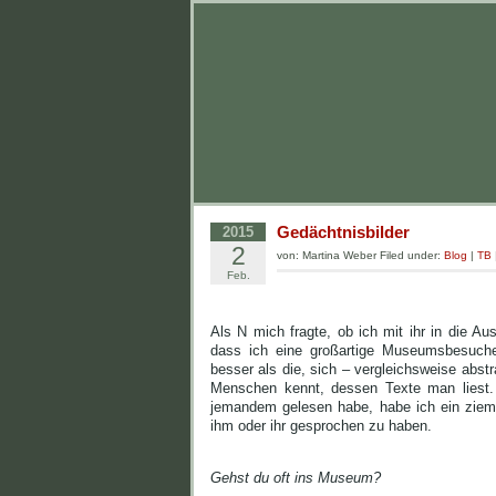
Gedächtnisbilder
2015
2
von: Martina Weber Filed under:
Blog
|
TB
Feb.
Als N mich fragte, ob ich mit ihr in die Au
dass ich eine großartige Museumsbesucher
besser als die, sich – vergleichsweise abstr
Menschen kennt, dessen Texte man liest. 
jemandem gelesen habe, habe ich ein ziem
ihm oder ihr gesprochen zu haben.
Gehst du oft ins Museum?