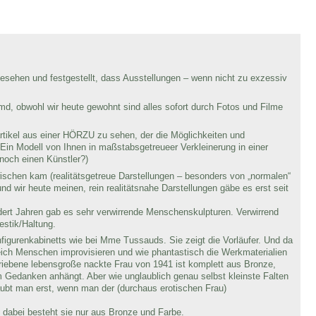
esehen und festgestellt, dass Ausstellungen – wenn nicht zu exzessiv
emd, obwohl wir heute gewohnt sind alles sofort durch Fotos und Filme
artikel aus einer HÖRZU zu sehen, der die Möglichkeiten und
Ein Modell von Ihnen in maßstabsgetreueer Verkleinerung in einer
noch einen Künstler?)
wischen kam (realitätsgetreue Darstellungen – besonders von „normalen“
d wir heute meinen, rein realitätsnahe Darstellungen gäbe es erst seit
dert Jahren gab es sehr verwirrende Menschenskulpturen. Verwirrend
estik/Haltung.
figurenkabinetts wie bei Mme Tussauds. Sie zeigt die Vorläufer. Und da
sreich Menschen improvisieren und wie phantastisch die Werkmaterialien
hriebene lebensgroße nackte Frau von 1941 ist komplett aus Bronze,
Gedanken anhängt. Aber wie unglaublich genau selbst kleinste Falten
aubt man erst, wenn man der (durchaus erotischen Frau)
, dabei besteht sie nur aus Bronze und Farbe.