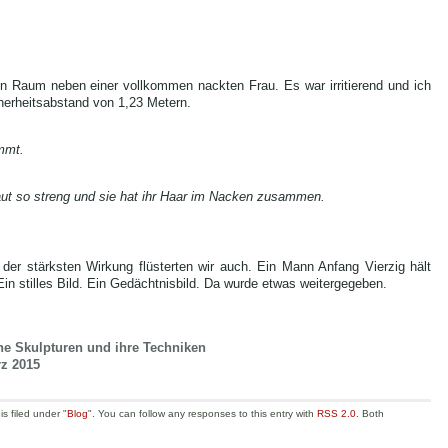
en Raum neben einer vollkommen nackten Frau. Es war irritierend und ich
herheitsabstand von 1,23 Metern.
immt.
chaut so streng und sie hat ihr Haar im Nacken zusammen.
 der stärksten Wirkung flüsterten wir auch. Ein Mann Anfang Vierzig hält
in stilles Bild. Ein Gedächtnisbild. Da wurde etwas weitergegeben.
che Skulpturen und ihre Techniken
rz 2015
s filed under "
Blog
". You can follow any responses to this entry with
RSS 2.0
. Both