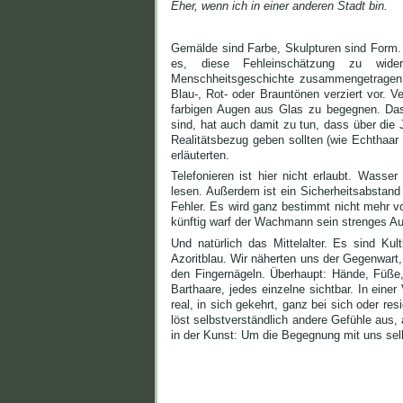
Eher, wenn ich in einer anderen Stadt bin.
Gemälde sind Farbe, Skulpturen sind Form. 
es, diese Fehleinschätzung zu wide
Menschheitsgeschichte zusammengetragen. 
Blau-, Rot- oder Brauntönen verziert vor. V
farbigen Augen aus Glas zu begegnen. Das
sind, hat auch damit zu tun, dass über die
Realitätsbezug geben sollten (wie Echthaar 
erläuterten.
Telefonieren ist hier nicht erlaubt. Wasse
lesen. Außerdem ist ein Sicherheitsabstan
Fehler. Es wird ganz bestimmt nicht mehr 
künftig warf der Wachmann sein strenges Au
Und natürlich das Mittelalter. Es sind Kul
Azoritblau. Wir näherten uns der Gegenwart
den Fingernägeln. Überhaupt: Hände, Füße,
Barthaare, jedes einzelne sichtbar. In eine
real, in sich gekehrt, ganz bei sich oder re
löst selbstverständlich andere Gefühle aus,
in der Kunst: Um die Begegnung mit uns sel