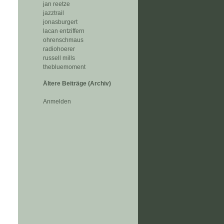
jan reetze
jazztrail
jonasburgert
lacan entziffern
ohrenschmaus
radiohoerer
russell mills
thebluemoment
Ältere Beiträge (Archiv)
Anmelden