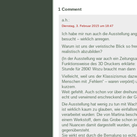
1 Comment
a.h.:
Dienstag, 3. Februar 2015 um 18:47
Ich habe mir nun auch die Ausstellung ang
besucht – wirklich anregen.
Warum ist uns der veristische Blick so fr
realistisch abzubilden?
(In der Ausstellung war auch ein Zeitungs
Funktionsweise des 3D Druckers erklärte: 
Stunde für 280€! Wozu braucht man dann 
Vielleicht, weil uns der Klassizismus daz
Menschen mit „Fehlern“ – waren verpönt) un
kurzem.
Weit gefehlt. Auch schon vor über dreihun
echt und verwirrend erschreckend in der G
Die Ausstellung hat wenig zu tun mit Wach
ist wirklich kaum zu glauben, wie einfall
verarbeitet wurden: Die von Martina besc
einem Werkstoff, dem das Grobe schon im 
und Nuancen damit dargestellt wurden, gl
gegenübersteht.
Sie wirkt erst durch die Bemalung so echt