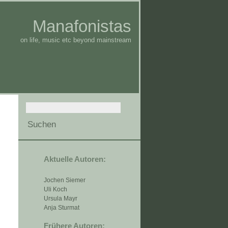
Manafonistas
on life, music etc beyond mainstream
Aktuelle Autoren:
Jochen Siemer
Uli Koch
Ursula Mayr
Anja Sturmat
Frühere Autoren: