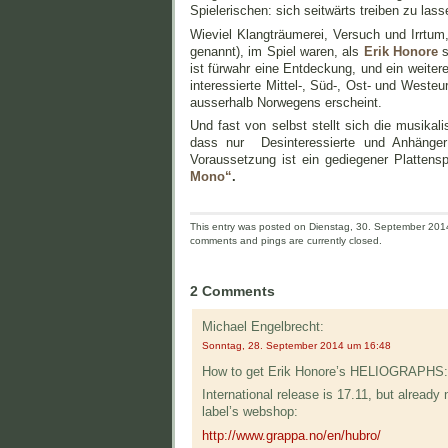
Spielerischen: sich seitwärts treiben zu las
Wieviel Klangträumerei, Versuch und Irrtum,
genannt), im Spiel waren, als
Erik Honore
s
ist fürwahr eine Entdeckung, und ein weiter
interessierte Mittel-, Süd-, Ost- und Weste
ausserhalb Norwegens erscheint.
Und fast von selbst stellt sich die musikal
dass nur Desinteressierte und Anhänger
Voraussetzung ist ein gediegener Platten
Mono“
.
This entry was posted on Dienstag, 30. September 2014 
comments and pings are currently closed.
2 Comments
Michael Engelbrecht:
Sonntag, 28. September 2014 um 16:48
How to get Erik Honore’s HELIOGRAPHS:
International release is 17.11, but already
label’s webshop:
http://www.grappa.no/en/hubro/