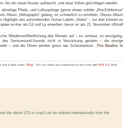
sen, bis ein neuer Ansatz auftaucht, und neue Volten geschlagen werden.
 abseitige Pfade, und Luftssprünge (gerne etwas solider „Aha-Erlebnisse“
ein Album „Heliographs“ gelang, ist schwerlich zu ermitteln. Dieses Album
es Highlight des aufstrebenden Osloer Labels „Hubro“ – nur dort können es
uropäer on-line als Cd und Lp erwerben, bevor es am 21. November offiziell
ische Wiederveröffentlichung des Monats auf – so vertraut, so einzigartig,
 des Sensurround-Sounds nicht in Verzückung geraten – die einzige
spieler – und die Ohren werden gross wie Scheunentore:
„
The Beatles In
and is filed under "
Blog
". You can follow any responses to this entry with
RSS 2.0
. Both
 now the album (CD or vinyl) can be ordered internationally from the