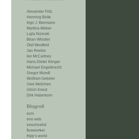
Alexander Fritz
Henning Bolte
Ingo J. Biermann
Martina Weber
Lajla Nizinski
Brian Whistler
Olaf Westfeld
Jan Reetze
Ian McCartney
Hans-Dieter Klinger
Michael Engelbrecht
Gregor Mundt
Wolfram Gekeler
Uwe Meilchen
Ulrich Kriest
Dirk Haberkorn
Blogroll
ecm
eno web
exsurrealist
flowworker
fripp‘s world