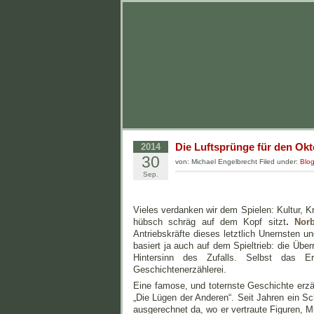
Die Luftsprünge für den Ok
2014
30
von: Michael Engelbrecht Filed under:
Blo
Sep.
Vieles verdanken wir dem Spielen: Kultur, Kr
hübsch schräg auf dem Kopf sitzt
.
Norb
Antriebskräfte dieses letztlich Unernsten
basiert ja auch auf dem Spieltrieb: die Üb
Hintersinn des Zufalls. Selbst das Er
Geschichtenerzählerei.
Eine famose, und toternste Geschichte erzäh
„Die Lügen der Anderen“. Seit Jahren ein Sc
ausgerechnet da, wo er vertraute Figuren, M