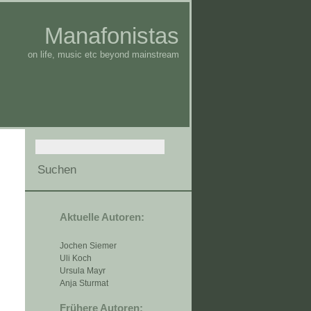
Manafonistas
on life, music etc beyond mainstream
Aktuelle Autoren:
Jochen Siemer
Uli Koch
Ursula Mayr
Anja Sturmat
Frühere Autoren: