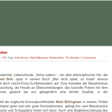
tober
g
|
TB
| Tags:
Erik Honore
,
Mark Billingham
,
Norbert Bolz
,
The Beatles
|
2 Comments
eativität, Lebensfreude. „Homo ludens“ – ein alter philosophischer Hut, der
ert Bolz
spürt in seinem Buch „Wer nicht spielt, ist krank“ diverse
 und doch Leicht-Ernst-Zu-Nehmendem auf. Eine Kernidee der Manafonistas
erraschung, die Freude an Überschneidungen, das lustvolle Pokern mit dem
nste gewinnt bei uns gelegentlich eine leichte Qualität, in der
lt der englische Kriminalschriftsteller
Mark Billingham
in seinem Thriller
höpfer guter und sehr guter Kriminalromane, gelingt ihm sein Meisterstück
uster und Schauplätze hinter sich lässt. Auch eine Begleiterscheinung des