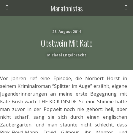
Manafonistas
28. August 2014
Obstwein Mit Kate
Michael Engelbrecht
Vor Jahren rief eine Episode, die Norbert Horst in
seinem Kriminalroman “Splitter im Auge” erzählt, eigene
Jugenderinnerungen an meine erste Begegnung mit
Kate Bush wach: THE KICK INSIDE. So eine Stimme hatte
man zuvor in der Popwelt noch nie gehört: hell, aber
nicht scharf, sang sie sich durch einen englischen
Zaubergarten, und man staunte nicht schlecht, dass
Pink-Floyd-Mann David Gilmour ihr Mentor und