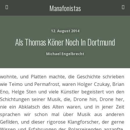
Manafonistas
12. August 2014
Als Thomas Köner Noch In Dortmund
Michael Engelbrecht
wohnte, und Platten machte, die Geschichte schrieben
wie Teimo und Permafrost, waren Holger Czukay, Brian
Eno, Helge Sten und viele Künstler begeistert von den
Schichtungen seiner Musik, die, Drone hin, Drone her,
nie ein Abklatsch des Alten waren, und in jener Zeit
sprachen wir schon mal über Musik aus anderen
Gefilden, und dieser rigorose Klangforscher, der gerne
Wissen und Erfahrungen der Polarreisenden anzapfte,