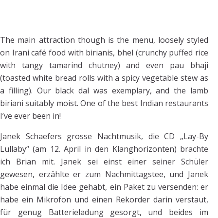
The main attraction though is the menu, loosely styled
on Irani café food with birianis, bhel (crunchy puffed rice
with tangy tamarind chutney) and even pau bhaji
(toasted white bread rolls with a spicy vegetable stew as
a filling). Our black dal was exemplary, and the lamb
biriani suitably moist. One of the best Indian restaurants
I’ve ever been in!
Janek Schaefers grosse Nachtmusik, die CD „Lay-By
Lullaby“ (am 12. April in den Klanghorizonten) brachte
ich Brian mit. Janek sei einst einer seiner Schüler
gewesen, erzählte er zum Nachmittagstee, und Janek
habe einmal die Idee gehabt, ein Paket zu versenden: er
habe ein Mikrofon und einen Rekorder darin verstaut,
für genug Batterieladung gesorgt, und beides im