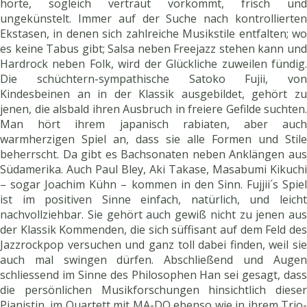
hörte, sogleich vertraut vorkommt, frisch und
ungekünstelt. Immer auf der Suche nach kontrollierten
Ekstasen, in denen sich zahlreiche Musikstile entfalten; wo
es keine Tabus gibt; Salsa neben Freejazz stehen kann und
Hardrock neben Folk, wird der Glückliche zuweilen fündig.
Die schüchtern-sympathische Satoko Fujii, von
Kindesbeinen an in der Klassik ausgebildet, gehört zu
jenen, die alsbald ihren Ausbruch in freiere Gefilde suchten.
Man hört ihrem japanisch rabiaten, aber auch
warmherzigen Spiel an, dass sie alle Formen und Stile
beherrscht. Da gibt es Bachsonaten neben Anklängen aus
Südamerika. Auch Paul Bley, Aki Takase, Masabumi Kikuchi
– sogar Joachim Kühn – kommen in den Sinn. Fujjii´s Spiel
ist im positiven Sinne einfach, natürlich, und leicht
nachvollziehbar. Sie gehört auch gewiß nicht zu jenen aus
der Klassik Kommenden, die sich süffisant auf dem Feld des
Jazzrockpop versuchen und ganz toll dabei finden, weil sie
auch mal swingen dürfen. Abschließend und Augen
schliessend im Sinne des Philosophen Han sei gesagt, dass
die persönlichen Musikforschungen hinsichtlich dieser
Pianistin, im Quartett mit MA-DO ebenso wie in ihrem Trio-