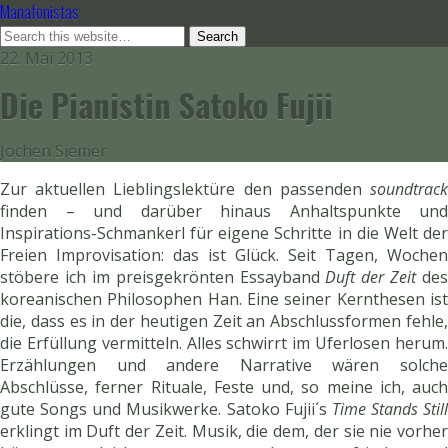
Manafonistas
22. Mai 2013
Die Pianistin Satoko Fujii
Jochen Siemer
Zur aktuellen Lieblingslektüre den passenden
soundtrack
finden – und darüber hinaus Anhaltspunkte und
Inspirations-Schmankerl für eigene Schritte in die Welt der
Freien Improvisation: das ist Glück. Seit Tagen, Wochen
stöbere ich im preisgekrönten Essayband
Duft der Zeit
des
koreanischen Philosophen Han. Eine seiner Kernthesen ist
die, dass es in der heutigen Zeit an Abschlussformen fehle,
die Erfüllung vermitteln. Alles schwirrt im Uferlosen herum.
Erzählungen und andere Narrative wären solche
Abschlüsse, ferner Rituale, Feste und, so meine ich, auch
gute Songs und Musikwerke. Satoko Fujii´s
Time Stands Still
erklingt im Duft der Zeit. Musik, die dem, der sie nie vorher