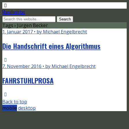
Manafonistas
Tags › Jürgen Becker
1. Januar 2017 • by Michael Engelbrecht
Die Handschrift eines Algorithmus
7. November 2016 • by Michael Engelbrecht
FAHRSTUHLPROSA
Back to top
mobile
desktop