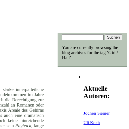
You are currently browsing the
blog archives for the tag ‘Giri /
Haji’.
Aktuelle
tarke innerparteiliche
Grundeinkommen im Jahre
Autoren:
ch die Berechtigung zur
 Anzahl an Romanen oder
axis Areale des Gehirns
Jochen Siemer
ls auch eine dramatisch
och keine hinreichende
Uli Koch
her sein
Payback
, lange