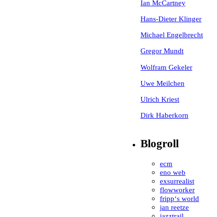
Ian McCartney
Hans-Dieter Klinger
Michael Engelbrecht
Gregor Mundt
Wolfram Gekeler
Uwe Meilchen
Ulrich Kriest
Dirk Haberkorn
Blogroll
ecm
eno web
exsurrealist
flowworker
fripp‘s world
jan reetze
jazztrail