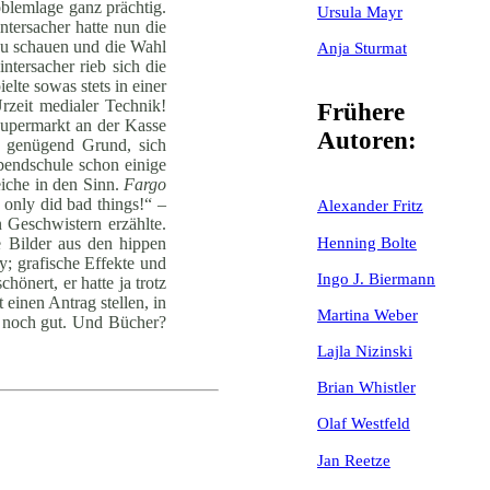
blemlage ganz prächtig.
Ursula Mayr
ntersacher hatte nun die
zu schauen und die Wahl
Anja Sturmat
ntersacher rieb sich die
lte sowas stets in einer
rzeit medialer Technik!
Frühere
Supermarkt an der Kasse
Autoren:
b genügend Grund, sich
bendschule schon einige
eiche in den Sinn.
Fargo
only did bad things!“ –
Alexander Fritz
 Geschwistern erzählte.
Henning Bolte
e Bilder aus den hippen
; grafische Effekte und
Ingo J. Biermann
önert, er hatte ja trotz
inen Antrag stellen, in
Martina Weber
 noch gut. Und Bücher?
Lajla Nizinski
Brian Whistler
Olaf Westfeld
Jan Reetze