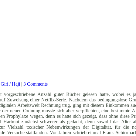
,
Giri / Haji
|
3 Comments
orgeschriebene Anzahl guter Bücher gelesen hatte, wobei es ja s
ag auf Zuweisung einer Netflix-Serie. Nachdem das bedingungslose 
digitalen Arbeitswelt Rechnung trug, ging mit diesem Einkommen au
er der neuen Ordnung musste sich aber verpflichten, eine bestimmte
hen Prophylaxe wegen, denn es hatte sich gezeigt, dass ohne diese Pr
el Hartmut zunächst schwerer als gedacht, denn sowohl das Alter a
zur Vielzahl toxischer Nebenwirkungen der Digitalität, für die n
nde Versuche stattfanden. Vor Jahren schrieb einmal Frank Schirrmac