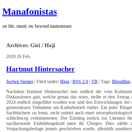
Manafonistas
on life, music etc beyond mainstream
Archives: Giri / Haji
2020
26
Feb.
Hartmut Hintersacher
Jochen Siemer
| Filed under:
Blog
|
RSS 2.0
|
TB
| Tags:
Bloodline
Nachdem Hartmut Hintersacher nun endlich die vom Kulturamt v
Diskussionen gab, welche genau das seien, stellte er den Antr
2024 endlich eingeführt worden war und den Entwicklungen der 
grenzenlosen Teilnahme am Kulturbetrieb einher. Ein jeder Bürg
Sachbüchern zu lesen, nicht zuletzt auch einer neurophysiologisc
schlichtweg verkümmerten. Der Einstieg zurück zur Literatur fi
nachlassende Einbildungskraft taten ihr Übriges. Dies zählte 
Verpackungsbeilage jemals geschrieben wurde, allenfalls annäher