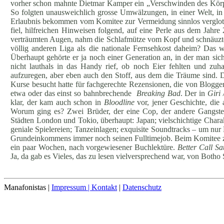
vorher schon mahnte Dietmar Kamper ein „Verschwinden des Körpe
So folgten unausweichlich grosse Umwälzungen, in einer Welt, in d
Erlaubnis bekommen vom Komitee zur Vermeidung sinnlos verglotzt
fiel, hilfreichen Hinweisen folgend, auf eine Perle aus dem Jahr
verträumten Augen, nahm die Schlafmütze vom Kopf und schnäuzte sic
völlig anderen Liga als die nationale Fernsehkost daheim? Das 
Überhaupt gehörte er ja noch einer Generation an, in der man si
nicht lauthals in das Handy rief, ob noch Eier fehlten und z
aufzuregen, aber eben auch den Stoff, aus dem die Träume sind. 
Kurse besucht hatte für fachgerechte Rezensionen, die von Blogger
etwa oder das einst so bahnbrechende
Breaking Bad
. Der in
Giri 
klar, der kam auch schon in
Bloodline
vor, jener Geschichte, die
Worum ging es? Zwei Brüder, der eine Cop, der andere Gangster;
Städten London und Tokio, überhaupt: Japan; vielschichtige Cha
geniale Spielereien; Tanzeinlagen; exquisite Soundtracks – um nur E
Grundeinkommens immer noch seinen Fulltimejob. Beim Komitee zur 
ein paar Wochen, nach vorgewiesener Buchlektüre.
Better Call Sa
Ja, da gab es Vieles, das zu lesen vielversprechend war, von Botho 
Manafonistas |
Impressum | Kontakt
|
Datenschutz