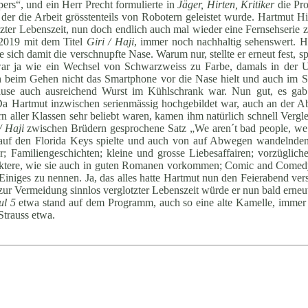
rs“, und ein Herr Precht formulierte in
Jäger,
Hirten, Kritiker
die Pro
er die Arbeit grösstenteils von Robotern geleistet wurde. Hartmut Hi
er Lebenszeit, nun doch endlich auch mal wieder eine Fernsehserie 
e 2019 mit dem Titel
Giri / Haji
, immer noch nachhaltig sehenswert. Hi
h damit die verschnupfte Nase. Warum nur, stellte er erneut fest, spie
war ja wie ein Wechsel von Schwarzweiss zu Farbe, damals in der U
ch beim Gehen nicht das Smartphone vor die Nase hielt und auch im 
uhause auch ausreichend Wurst im Kühlschrank war. Nun gut, es ga
Da Hartmut inzwischen serienmässig hochgebildet war, auch an der A
n aller Klassen sehr beliebt waren, kamen ihm natürlich schnell Vergl
/ Haji
zwischen Brüdern gesprochene Satz „We aren´t bad people, we 
 auf den Florida Keys spielte und auch von auf Abwegen wandelnden
 Familiengeschichten; kleine und grosse Liebesaffairen; vorzüglich
raktere, wie sie auch in guten Romanen vorkommen; Comic and Comedy
iniges zu nennen. Ja, das alles hatte Hartmut nun den Feierabend versch
Vermeidung sinnlos verglotzter Lebenszeit würde er nun bald erneut e
ul
5
etwa stand auf dem Programm, auch so eine alte Kamelle, immer
Strauss etwa.