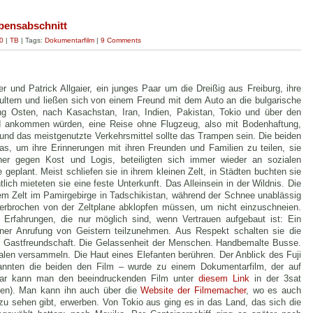
ebensabschnitt
0
|
TB
| Tags:
Dokumentarfilm
|
9 Comments
und Patrick Allgaier, ein junges Paar um die Dreißig aus Freiburg, ihre
tern und ließen sich von einem Freund mit dem Auto an die bulgarische
ng Osten, nach Kasachstan, Iran, Indien, Pakistan, Tokio und über den
and ankommen würden, eine Reise ohne Flugzeug, also mit Bodenhaftung,
t und das meistgenutzte Verkehrsmittel sollte das Trampen sein. Die beiden
, um ihre Erinnerungen mit ihren Freunden und Familien zu teilen, sie
her gegen Kost und Logis, beteiligten sich immer wieder an sozialen
 geplant. Meist schliefen sie in ihrem kleinen Zelt, in Städten buchten sie
lich mieteten sie eine feste Unterkunft. Das Alleinsein in der Wildnis. Die
inem Zelt im Pamirgebirge in Tadschikistan, während der Schnee unablässig
terbrochen von der Zeltplane abklopfen müssen, um nicht einzuschneien.
 Erfahrungen, die nur möglich sind, wenn Vertrauen aufgebaut ist: Ein
er Anrufung von Geistern teilzunehmen. Aus Respekt schalten sie die
e Gastfreundschaft. Die Gelassenheit der Menschen. Handbemalte Busse.
ualen versammeln. Die Haut eines Elefanten berühren. Der Anblick des Fuji
nnten die beiden den Film – wurde zu einem Dokumentarfilm, der auf
bruar kann man den beeindruckenden Film unter
diesem Link
in der 3sat
den). Man kann ihn auch über die
Website der Filmemacher
, wo es auch
zu sehen gibt, erwerben. Von Tokio aus ging es in das Land, das sich die