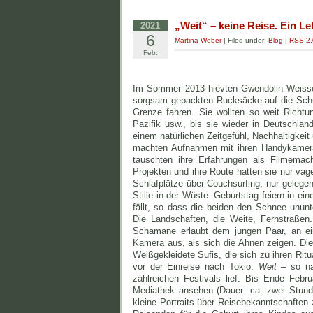
„Weit“ – keine Reise. Ein L
2021
6
Martina Weber
| Filed under:
Blog
|
RSS 2.
Feb.
Im Sommer 2013 hievten Gwendolin Weisser 
sorgsam gepackten Rucksäcke auf die Schul
Grenze fahren. Sie wollten so weit Richtu
Pazifik usw., bis sie wieder in Deutschl
einem natürlichen Zeitgefühl, Nachhaltigkei
machten Aufnahmen mit ihren Handykameras
tauschten ihre Erfahrungen als Filmemac
Projekten und ihre Route hatten sie nur vage
Schlafplätze über Couchsurfing, nur gelegent
Stille in der Wüste. Geburtstag feiern in e
fällt, so dass die beiden den Schnee unun
Die Landschaften, die Weite, Fernstraßen.
Schamane erlaubt dem jungen Paar, an ein
Kamera aus, als sich die Ahnen zeigen. Di
Weißgekleidete Sufis, die sich zu ihren Rit
vor der Einreise nach Tokio.
Weit
– so na
zahlreichen Festivals lief. Bis Ende Fe
Mediathek ansehen (Dauer: ca. zwei Stun
kleine Portraits über Reisebekanntschaften 