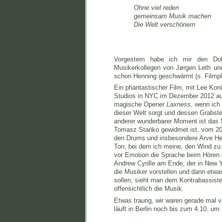
Ohne viel reden
gemeinsam Musik machen
Die Welt verschönern
Vorgestern habe ich mir den Do
Musikerkollegen von Jørgen Leth un
schon Henning geschwärmt (s. Filmpl
Ein phantastischer Film, mit Lee Koni
Studios in NYC im Dezember 2012 a
magische Opener
Laxness
, wenn ich 
dieser Welt sorgt und dessen Grabste
anderer wunderbarer Moment ist das
Tomasz Stańko gewidmet ist, vom 2
den Drums und insbesondere Arve Hen
Ton, bei dem ich meine, den Wind zu
vor Emotion die Sprache beim Hören d
Andrew Cyrille am Ende, der in New Y
die Musiker vorstellen und dann etw
sollen, sieht man dem Kontrabassist
offensichtlich die Musik.
Etwas traurig, wir waren gerade mal v
läuft in Berlin noch bis zum 4.10. um