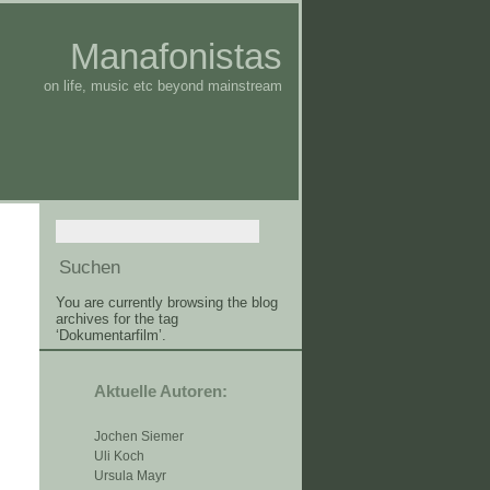
Manafonistas
on life, music etc beyond mainstream
You are currently browsing the blog
archives for the tag
‘Dokumentarfilm’.
Aktuelle Autoren:
Jochen Siemer
Uli Koch
Ursula Mayr