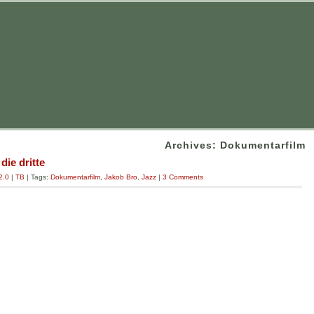
Archives: Dokumentarfilm
die dritte
2.0
|
TB
| Tags:
Dokumentarfilm
,
Jakob Bro
,
Jazz
|
3 Comments