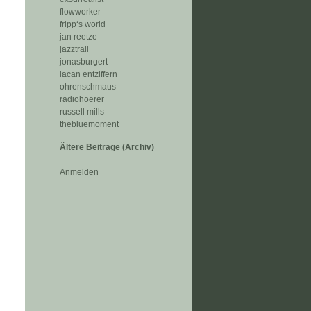
flowworker
fripp‘s world
jan reetze
jazztrail
jonasburgert
lacan entziffern
ohrenschmaus
radiohoerer
russell mills
thebluemoment
Ältere Beiträge (Archiv)
Anmelden