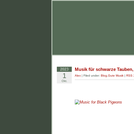
Musik für schwarze Tauben, 
2023
1
Alex
| Filed under:
Blog
,
Gute Musik
|
RSS 
Okt.