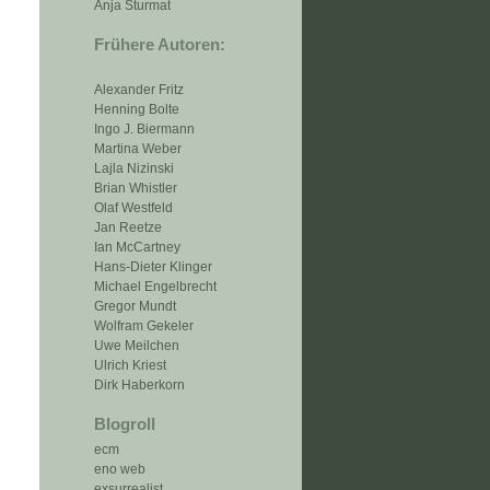
Anja Sturmat
Frühere Autoren:
Alexander Fritz
Henning Bolte
Ingo J. Biermann
Martina Weber
Lajla Nizinski
Brian Whistler
Olaf Westfeld
Jan Reetze
Ian McCartney
Hans-Dieter Klinger
Michael Engelbrecht
Gregor Mundt
Wolfram Gekeler
Uwe Meilchen
Ulrich Kriest
Dirk Haberkorn
Blogroll
ecm
eno web
exsurrealist