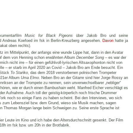
kumentarfilm
Music for Black Pigeons
über Jakob Bro und seine
d Andreas Koefoed im fsk in Berlin-Kreuzberg angesehen.
Davon
hatte ja
akat oben rechts).
tz im Mittelpunkt, der anfangs eine wunde Lippe hat, dann in den Avatar
uf dem von Henning schon erwähnten Album
December Song
– es war der
mich nicht irre – für einen gefühlvoll-lyrischen Altsaxophonton nicht von
lle – er starb im April 2020 an Covid – Jakob Bro am Ende besucht. Ein
 Stück
To Stańko
, das dem 2018 verstorbenen polnischen Trompeter
021er Album
Uma Elmo
. Neben Bro an der Gitarre sind hier Jorge Rossy an
riksen an der Trompete zu nennen, sein unverwechselbarer „nebliger“
 hören, wie er durch einen Bambushain weht. Manfred Eicher verschlägt es
er Aufnahme. Auch toll der geistig-körperlich noch frische Drummer
ork noch so einige Fans zu haben scheint. Bei den Interviews, wo sich
as zum Lebensziel bzw. dem Grund, wieso sie Musik machen, sagen
en Thomas Morgan lange beim Schweigen zu. Seine erste Sprache ist
ier Leute im Kino und ich habe den Altersdurchschnitt gesenkt. Der Film
 18h im fsk bzw. um 20h in der Brotfabrik.