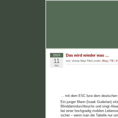
Das wird wieder was …
2024
11
von: Ursula Mayr Filed under:
Blog
|
TB
|
9
Mai
… mit dem ESC bzw dem deutschen B
Ein junger Mann (Isaak Guderian) sitz
Blinddarmdurchbruchs und singt
Alwa
bei einer hochgradig mobilen Lebensw
sicher – wenn man die Tabelle nur um