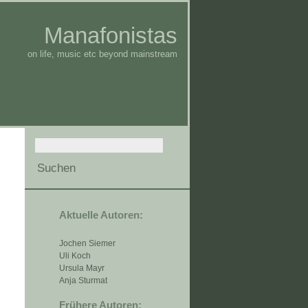
Manafonistas
on life, music etc beyond mainstream
Aktuelle Autoren:
Jochen Siemer
Uli Koch
Ursula Mayr
Anja Sturmat
Frühere Autoren: