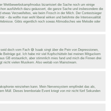
er Wettbewerbskampfmodus bizarrisiert die Sache noch um einige
schon ausführlich dazu geäussert, die ganze Sache und insbesondere die
twas Verzweifeltes, wie beim Frosch in der Milch. Der Contestsieger
tät – da wollte man wohl liberal wirken und belohnte die Intersexualität
rlebnisse. Gibts eigentlich noch sowas Altmodisches wie Melodie oder
Ihr seid doch vom Fach 😅 Isaak singt über die Pein von Depressionen,
de Beiträge gut. Ich habe mir viel Kopfschütteln bei meinen Mitguckern
aus GB erstaunlich, aber stimmlich mies fand und mich die Finnen drei
t nicht vielen Musikern. Also weitab von Mainstream.
akophonie reinziehen kann. Mein Nervensystem empfindet das als,
em Müll. Dieses bremboriale Event kriegt von mir nicht fünf Sekunden