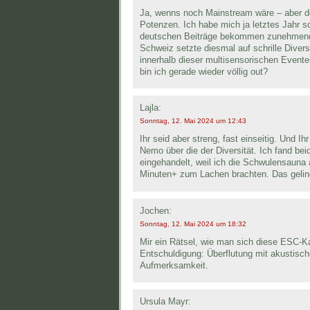
Ja, wenns noch Mainstream wäre – aber d
Potenzen. Ich habe mich ja letztes Jahr 
deutschen Beiträge bekommen zunehmend e
Schweiz setzte diesmal auf schrille Diversi
innerhalb dieser multisensorischen Evente
bin ich gerade wieder völlig out?
Lajla:
Sonntag, 12. Mai 2024 um 12:43
Ihr seid aber streng, fast einseitig. Und 
Nemo über die der Diversität. Ich fand bei
eingehandelt, weil ich die Schwulensauna 
Minuten+ zum Lachen brachten. Das geling
Jochen:
Sonntag, 12. Mai 2024 um 18:32
Mir ein Rätsel, wie man sich diese ESC-K
Entschuldigung: Überflutung mit akustisch
Aufmerksamkeit.
Ursula Mayr: