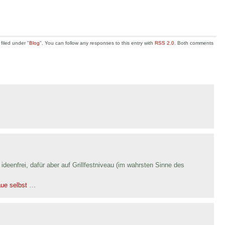
filed under "
Blog
". You can follow any responses to this entry with
RSS 2.0
. Both comments
ideenfrei, dafür aber auf Grillfestniveau (im wahrsten Sinne des
ue selbst
…