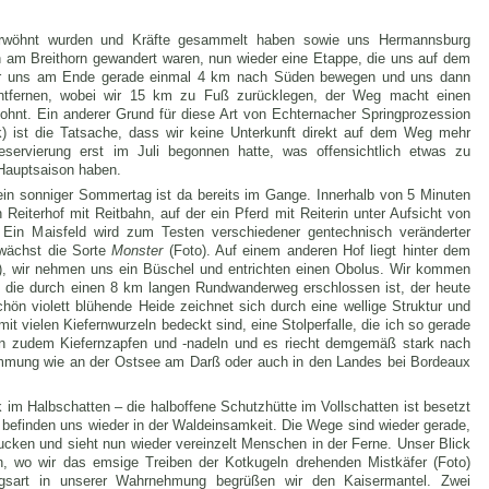
erwöhnt wurden und Kräfte gesammelt haben sowie uns Hermannsburg
am Breithorn gewandert waren, nun wieder eine Etappe, die uns auf dem
wir uns am Ende gerade einmal 4 km nach Süden bewegen und uns dann
fernen, wobei wir 15 km zu Fuß zurücklegen, der Weg macht einen
lohnt. Ein anderer Grund für diese Art von Echternacher Springprozession
ück) ist die Tatsache, dass wir keine Unterkunft direkt auf dem Weg mehr
servierung erst im Juli begonnen hatte, was offensichtlich etwas zu
h Hauptsaison haben.
in sonniger Sommertag ist da bereits im Gange. Innerhalb von 5 Minuten
n Reiterhof mit Reitbahn, auf der ein Pferd mit Reiterin unter Aufsicht von
 Ein Maisfeld wird zum Testen verschiedener gentechnisch veränderter
wächst die Sorte
Monster
(Foto). Auf einem anderen Hof liegt hinter dem
o), wir nehmen uns ein Büschel und entrichten einen Obolus. Wir kommen
), die durch einen 8 km langen Rundwanderweg erschlossen ist, der heute
hön violett blühende Heide zeichnet sich durch eine wellige Struktur und
t vielen Kiefernwurzeln bedeckt sind, eine Stolperfalle, die ich so gerade
en zudem Kiefernzapfen und -nadeln und es riecht demgemäß stark nach
mmung wie an der Ostsee am Darß oder auch in den Landes bei Bordeaux
im Halbschatten – die halboffene Schutzhütte im Vollschatten ist besetzt
d befinden uns wieder in der Waldeinsamkeit. Die Wege sind wieder gerade,
ucken und sieht nun wieder vereinzelt Menschen in der Ferne. Unser Blick
, wo wir das emsige Treiben der Kotkugeln drehenden Mistkäfer (Foto)
ngsart in unserer Wahrnehmung begrüßen wir den Kaisermantel. Zwei