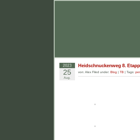
Heidschnuckenweg 8. Etapp
2023
25
von: Alex Filed under:
Blog
|
TB
| Tags:
pe
Aug.