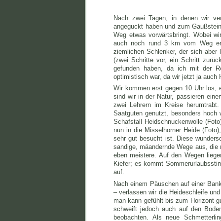
Nach zwei Tagen, in denen wir v
angeguckt haben und zum Gaußstein 
Weg etwas vorwärtsbringt. Wobei 
auch noch rund 3 km vom Weg ent
ziemlichen Schlenker, der sich aber 
(zwei Schritte vor, ein Schritt zur
gefunden haben, da ich mit der Re
optimistisch war, da wir jetzt ja auc
Wir kommen erst gegen 10 Uhr los, e
sind wir in der Natur, passieren eine
zwei Lehrern im Kreise herumtrabt.
Saatguten genutzt, besonders hoch 
Schafstall Heidschnuckenwolle (Fot
nun in die Misselhorner Heide (Foto
sehr gut besucht ist. Diese wundersc
sandige, mäandernde Wege aus, die mi
eben meistere. Auf den Wegen lieg
Kiefer; es kommt Sommerurlaubssti
auf.
Nach einem Päuschen auf einer Bank 
– verlassen wir die Heideschleife un
man kann gefühlt bis zum Horizont g
schweift jedoch auch auf den Boden
beobachten. Als neue Schmetterli