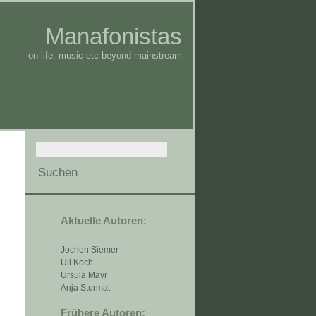
Manafonistas
on life, music etc beyond mainstream
Aktuelle Autoren:
Jochen Siemer
Uli Koch
Ursula Mayr
Anja Sturmat
Frühere Autoren: