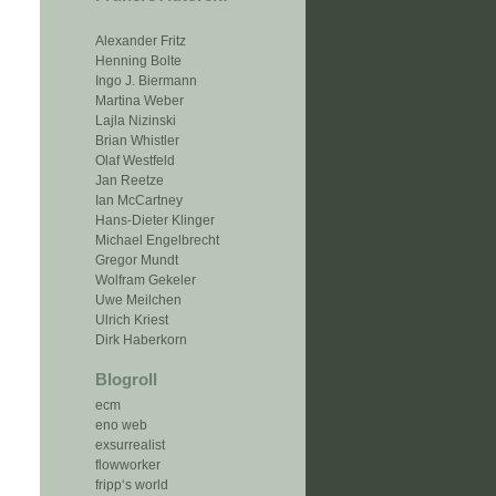
Alexander Fritz
Henning Bolte
Ingo J. Biermann
Martina Weber
Lajla Nizinski
Brian Whistler
Olaf Westfeld
Jan Reetze
Ian McCartney
Hans-Dieter Klinger
Michael Engelbrecht
Gregor Mundt
Wolfram Gekeler
Uwe Meilchen
Ulrich Kriest
Dirk Haberkorn
Blogroll
ecm
eno web
exsurrealist
flowworker
fripp‘s world