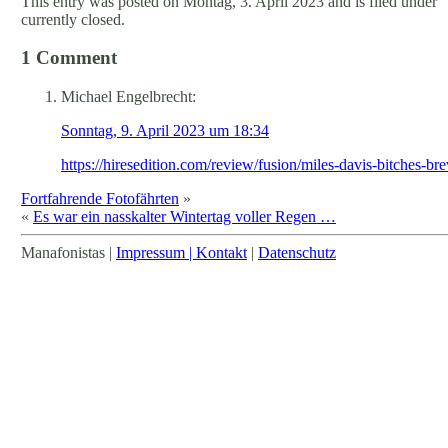
This entry was posted on Montag, 3. April 2023 and is filed under "
currently closed.
1 Comment
Michael Engelbrecht:
Sonntag, 9. April 2023 um 18:34
https://hiresedition.com/review/fusion/miles-davis-bitches-br
Fortfahrende Fotofährten
»
«
Es war ein nasskalter Wintertag voller Regen …
Manafonistas |
Impressum | Kontakt
|
Datenschutz