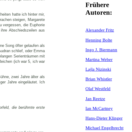
Frühere
Autoren:
heiten hatte ich hinter mir,
Drachen steigen, Margarete
 zu vergessen, die Euphorie
Alexander Fritz
 ihre Abschiedszeilen aus
Henning Bolte
ne Song öfter gelaufen als
Ingo J. Biermann
Audran schlief, oder Emma
relangen Serienträumen mit
Martina Weber
eichen (ich war 5, ich war
Lajla Nizinski
ühne, zwei Jahre älter als
Brian Whistler
ger Jahre eingeläutet. Ich
Olaf Westfeld
Jan Reetze
rfeld, die berühmte erste
Ian McCartney
Hans-Dieter Klinger
Michael Engelbrecht