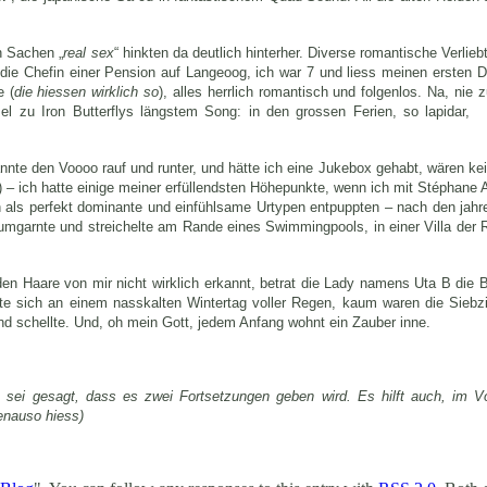
n Sachen „
real sex
“ hinkten da deutlich hinterher. Diverse romantische Verliebt
 die Chefin einer Pension auf Langeoog, ich war 7 und liess meinen ersten 
 (
die hiessen wirklich so
), alles herrlich romantisch und folgenlos. Na, nie
mel zu Iron Butterflys längstem Song: in den grossen Ferien, so lapidar,
annte den Voooo rauf und runter, und hätte ich eine Jukebox gehabt, wären kei
– ich hatte einige meiner erfüllendsten Höhepunkte, wenn ich mit Stéphane 
ch als perfekt dominante und einfühlsame Urtypen entpuppten – nach den jah
mgarnte und streichelte am Rande eines Swimmingpools, in einer Villa der R
den Haare von mir nicht wirklich erkannt, betrat die Lady namens Uta B die B
ete sich an einem nasskalten Wintertag voller Regen, kaum waren die Siebzi
nd schellte. Und, oh mein Gott, jedem Anfang wohnt ein Zauber inne.
, sei gesagt, dass es zwei Fortsetzungen geben wird. Es hilft auch, im Vo
genauso hiess)