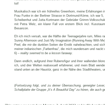
tut!
Musikalisch war ich ein frühreifes Greenhorn, meine Erfahrungen i
Frau Funke in der Berliner Strasse in Dortmund-Körne, ich war 5,
Scheibenhut und Jutta Kortmann der Gebrüder Grimm-Volksschule
mit Petra Welz, ein klarer Fall von erstem Blick incl. Kusstau
Besancon.
Eh ich mich versah, war die Hälfte der Teenagerjahre rum, Miles r
Sunny Afternoon und Just My Imagination (Running Away With Me) 
Peel, die mir die dunklen Seiten der Erotik nahebrachten, und si
meiner indianischen „Farbenfrau“, die mich wundersam und nackt u
6) –
reality seemed to be a lesson faraway
.
Dann endlich, aufgrund ihrer Rubensfigur und ihrer wallenden blon
ich, und drei Welten realsexuell erfahrener, und mein Blatt wend
stand unten an der Haustür, ganz in der Nähe des Stadttheaters, u
(
Fortsetzung folgt, und zu deiner Überraschung, geneigter Leser
Schallplatte der Gruppe „It‘s A Beautiful Day“ zu hören, die auch 