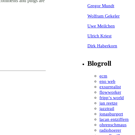
 comments and pings are
Gregor Mundt
Wolfram Gekeler
Uwe Meilchen
Ulrich Kriest
Dirk Haberkorn
Blogroll
ecm
eno web
exsurrealist
flowworker
fripp‘s world
jan reetze
jazztrail
jonasburgert
lacan entziffern
ohrenschmaus
radiohoerer