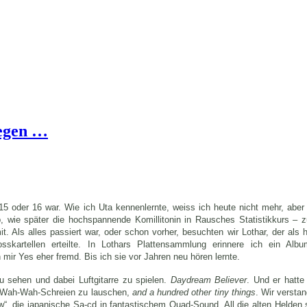
Regen …
 oder 16 war. Wie ich Uta kennenlernte, weiss ich heute nicht mehr, aber e
eib, wie später die hochspannende Komillitonin in Rausches Statistikkurs –
 Als alles passiert war, oder schon vorher, besuchten wir Lothar, der als h
osskartellen erteilte. In Lothars Plattensammlung erinnere ich ein Albu
mir Yes eher fremd. Bis ich sie vor Jahren neu hören lernte.
 sehen und dabei Luftgitarre zu spielen.
Daydream Believer
. Und er hatte
s‘ Wah-Wah-Schreien zu lauschen,
and a hundred other tiny things
. Wir versta
ew“, die japanische Sa-cd in fantastischem Quad-Sound. All die alten Helden