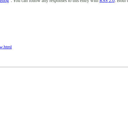
Blog
". You can follow any responses to this entry with
RSS 2.0
. Both
ew.html