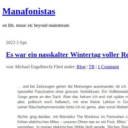
Manafonistas
on life, music etc beyond mainstream
2023
3
Apr.
Es war ein nasskalter Wintertag voller 
von: Michael Engelbrecht Filed under:
Blog
|
TB
|
1 Comment
… und bei Zeitzeugen gehen die Meinungen auseinander, ob ich 15
spezieller Faszination ohne grosses Verliebtsein. Ein Vollblutw
Jungs gerne an den Sack. Aber das bekam ich erst viel später mit.
aber, politisch noch hellwach, mir eine kleine Lektion in Gr
seiner Räucherkammerstube hörte ich es gerne, aber sonst blieben 
Nichts ging darüber, mit Marrokko The Monkess im Fernsehen zu
frühen elektrischen Miles – unseren Ohren war es ein Fest, Mile
verstehen. In meiner elektrischen Höhle läuft gerade „Bitches Br