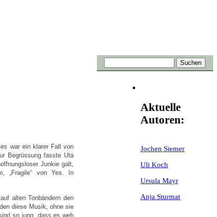
Aktuelle
Autoren:
s war ein klarer Fall von
Jochen Siemer
 zur Begrüssung fasste Uta
offnungsloser Junkie galt,
Uli Koch
m, „Fragile“ von Yes. In
Ursula Mayr
Anja Sturmat
 auf alten Tonbändern den
nden diese Musik, ohne sie
 sind so jung, dass es weh