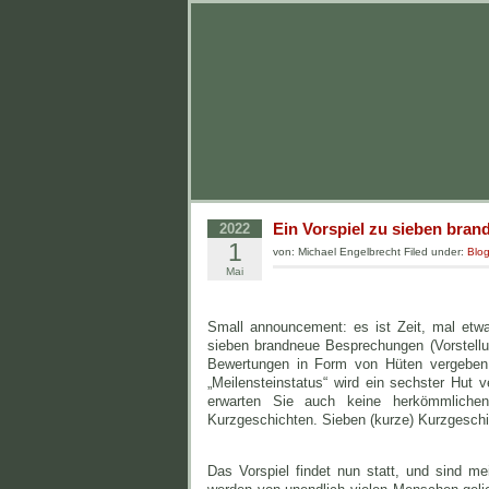
Ein Vorspiel zu sieben bran
2022
1
von: Michael Engelbrecht Filed under:
Blo
Mai
Small announcement: es ist Zeit, mal etw
sieben brandneue Besprechungen (Vorstell
Bewertungen in Form von Hüten vergeben w
„Meilensteinstatus“ wird ein sechster Hut 
erwarten Sie auch keine herkömmlichen
Kurzgeschichten. Sieben (kurze) Kurzgeschi
Das Vorspiel findet nun statt, und sind me