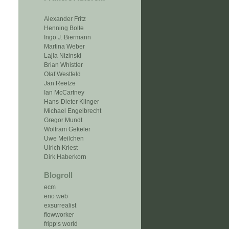
Alexander Fritz
Henning Bolte
Ingo J. Biermann
Martina Weber
Lajla Nizinski
Brian Whistler
Olaf Westfeld
Jan Reetze
Ian McCartney
Hans-Dieter Klinger
Michael Engelbrecht
Gregor Mundt
Wolfram Gekeler
Uwe Meilchen
Ulrich Kriest
Dirk Haberkorn
Blogroll
ecm
eno web
exsurrealist
flowworker
fripp‘s world