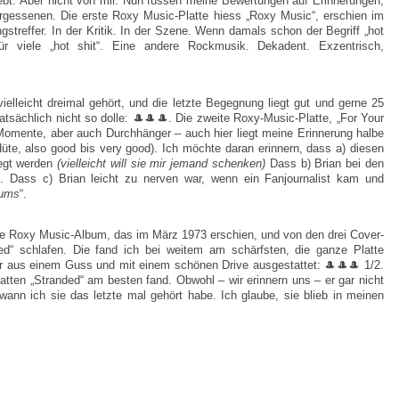
ebt. Aber nicht von mir. Nun fussen meine Bewertungen auf Erinnerungen,
ergessenen. Die erste Roxy Music-Platte hiess „Roxy Music“, erschien im
gstreffer. In der Kritik. In der Szene. Wenn damals schon der Begriff „hot
r viele „hot shit“. Eine andere Rockmusik. Dekadent. Exzentrisch,
elleicht dreimal gehört, und die letzte Begegnung liegt gut und gerne 25
atsächlich nicht so dolle: 🎩🎩🎩. Die zweite Roxy-Music-Platte, „For Your
Momente, aber auch Durchhänger – auch hier liegt meine Erinnerung halbe
üte, also good bis very good). Ich möchte daran erinnern, dass a) diesen
legt werden
(vielleicht will sie mir jemand schenken)
Dass b) Brian bei den
g. Dass c) Brian leicht zu nerven war, wenn ein Fanjournalist kam und
bums
“.
tte Roxy Music-Album, das im März 1973 erschien, und von den drei Cover-
ed“ schlafen. Die fand ich bei weitem am schärfsten, die ganze Platte
hr aus einem Guss und mit einem schönen Drive ausgestattet: 🎩🎩🎩 1/2.
latten „Stranded“ am besten fand. Obwohl – wir erinnern uns – er gar nicht
wann ich sie das letzte mal gehört habe. Ich glaube, sie blieb in meinen