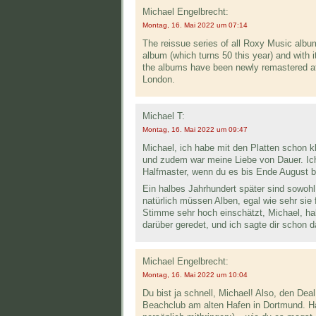
Michael Engelbrecht:
Montag, 16. Mai 2022 um 07:14
The reissue series of all Roxy Music album
album (which turns 50 this year) and with it
the albums have been newly remastered at
London.
Michael T:
Montag, 16. Mai 2022 um 09:47
Michael, ich habe mit den Platten schon k
und zudem war meine Liebe von Dauer. Ich s
Halfmaster, wenn du es bis Ende August b
Ein halbes Jahrhundert später sind sowoh
natürlich müssen Alben, egal wie sehr sie 
Stimme sehr hoch einschätzt, Michael, h
darüber geredet, und ich sagte dir sch
Michael Engelbrecht:
Montag, 16. Mai 2022 um 10:04
Du bist ja schnell, Michael! Also, den Dea
Beachclub am alten Hafen in Dortmund. H