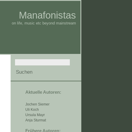
Manafonistas
on life, music etc beyond mainstream
Aktuelle Autoren:
Jochen Siemer
Uli Koch
Ursula Mayr
Anja Sturmat
Frühere Autoren: