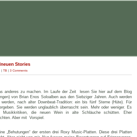
dneuen Stories
g
|
TB
|
3 Comments
as anderes zu machen. Im Laufe der Zeit lesen Sie hier auf dem Blog
ungen) von Brian Enos Soloalben aus den Siebziger Jahren. Auch werden
erden, nach alter Downbeat-Tradition: ein bis fünf Sterne (Hüte). Für
vergeben. Sie werden unglaublich überrascht sein. Mehr oder weniger. Es
 Musikkritiken, die neuen Wein in alte Schläuche schütten. Eher
chten. Aber mit Vorspiel.
ine „Behutungen“ der ersten drei Roxy Music-Platten. Diese drei Platten