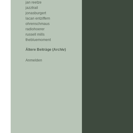
jan reetze
jazztrail
jonasburgert
lacan entziffern
ohrenschmaus
radiohoerer
russell mills
thebluemoment
Ältere Beiträge (Archiv)
Anmelden