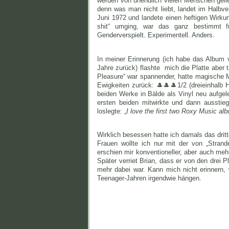
werden von unendlich vielen Menschen geli
denn was man nicht liebt, landet im Halbv
Juni 1972 und landete einen heftigen Wirkun
shit“ umging, war das ganz bestimmt fü
Genderverspielt. Experimentell. Anders.
In meiner Erinnerung (ich habe das Album vi
Jahre zurück) flashte mich die Platte aber t
Pleasure“ war spannender, hatte magische 
Ewigkeiten zurück: 🎩🎩🎩1/2 (dreieinhalb H
beiden Werke in Bälde als Vinyl neu aufge
ersten beiden mitwirkte und dann ausstie
loslegte: „
I love the first two Roxy Music al
Wirklich besessen hatte ich damals das dri
Frauen wollte ich nur mit der von „Strand
erschien mir konventioneller, aber auch me
Später verriet Brian, dass er von den drei P
mehr dabei war. Kann mich nicht erinnern, 
Teenager-Jahren irgendwie hängen.