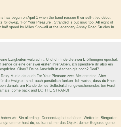
s has begun on April 1 when the band reissue their self-titled debut
s follow-up, ‘For Your Pleasure’. Stranded is out now, too. All eight of
 half speed by Miles Showell at the legendary Abbey Road Studios in
leine Ewigkeiten verbrachrt. Und ich finde die zwei Eröffnungen epochal,
ende dir eine der zwei ersten ihrer Alben, ich spendiere dir also ein
esprichst. Okay? Deine Anschrift in Aachen gilt noch? Deal?
l Roxy Music als auch For Your Pleasure zwei Meilensteine. Aber
für die Ewigkeit sind, auch persönlich funken. Ich weiss, dass du Enos
aben damals am Rande deines Selbsterfahrungswochenendes bei Forst
on damals: come back and DO THE STRAND!
l haben wir. Bin allerdings Donnerstag bei schönem Wetter im Biergarten
andynummer hast du, du kannst mir das Objekt deiner Begierde gerne