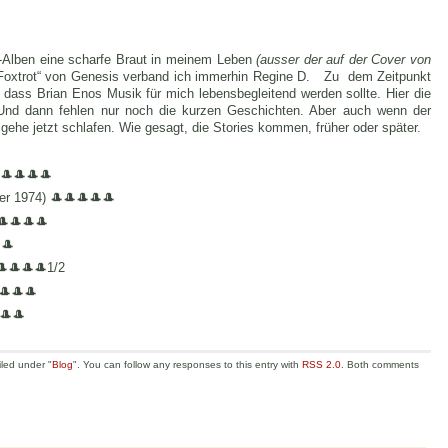
c-Alben eine scharfe Braut in meinem Leben
(ausser der auf der Cover von
Foxtrot“ von Genesis verband ich immerhin Regine D. Zu dem Zeitpunkt
 dass Brian Enos Musik für mich lebensbegleitend werden sollte. Hier die
Und dann fehlen nur noch die kurzen Geschichten. Aber auch wenn der
gehe jetzt schlafen
. Wie gesagt, die Stories kommen, früher oder später.
🎩🎩🎩🎩
er 1974) 🎩🎩🎩🎩🎩
🎩🎩🎩🎩
🎩
🎩🎩🎩🎩1/2
🎩🎩🎩
🎩🎩
iled under "
Blog
". You can follow any responses to this entry with
RSS 2.0
. Both comments