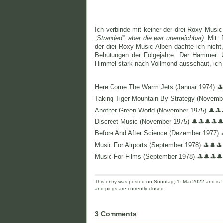
Ich verbinde mit keiner der drei Roxy Musi
„Stranded“, aber die war unerreichbar).
Mit „
der drei Roxy Music-Alben dachte ich nicht,
Behutungen der Folgejahre. Der Hammer. 
Himmel stark nach Vollmond ausschaut, ich 
Here Come The Warm Jets (Januar 1974) 
Taking Tiger Mountain By Strategy (Novemb
Another Green World (November 1975) 🎩🎩
Discreet Music (November 1975) 🎩🎩🎩🎩
Before And After Science (Dezember 1977) 
Music For Airports (September 1978) 🎩🎩
Music For Films (September 1978) 🎩🎩🎩🎩
This entry was posted on Sonntag, 1. Mai 2022 and is f
and pings are currently closed.
3 Comments