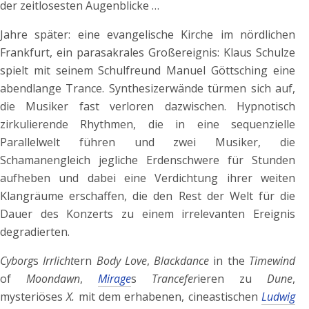
der zeitlosesten Augenblicke …
Jahre später: eine evangelische Kirche im nördlichen
Frankfurt, ein parasakrales Großereignis: Klaus Schulze
spielt mit seinem Schulfreund Manuel Göttsching eine
abendlange Trance. Synthesizerwände türmen sich auf,
die Musiker fast verloren dazwischen. Hypnotisch
zirkulierende Rhythmen, die in eine sequenzielle
Parallelwelt führen und zwei Musiker, die
Schamanengleich jegliche Erdenschwere für Stunden
aufheben und dabei eine Verdichtung ihrer weiten
Klangräume erschaffen, die den Rest der Welt für die
Dauer des Konzerts zu einem irrelevanten Ereignis
degradierten.
Cyborg
s
Irrlicht
ern
Body Love
,
Blackdance
in the
Timewind
of
Moondawn
,
Mirage
s
Trancefer
ieren zu
Dune
,
mysteriöses
X.
mit dem erhabenen, cineastischen
Ludwig