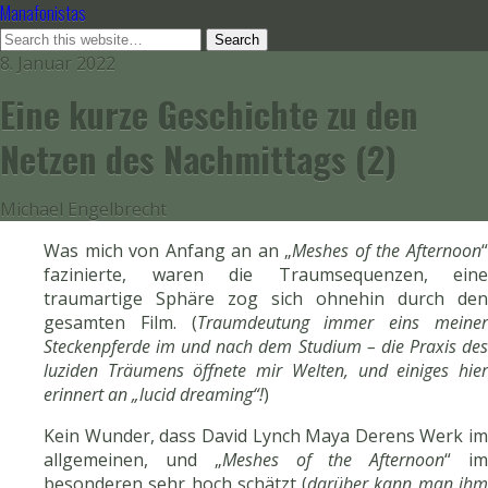
Manafonistas
8. Januar 2022
Eine kurze Geschichte zu den
Netzen des Nachmittags (2)
Michael Engelbrecht
Was mich von Anfang an an „
Meshes of the Afternoon
fazinierte, waren die Traumsequenzen, eine
traumartige Sphäre zog sich ohnehin durch den
gesamten Film. (
Traumdeutung immer eins meine
Steckenpferde im und nach dem Studium – die Praxis des
luziden Träumens öffnete mir Welten, und einiges hier
erinnert an „lucid dreaming“!
)
Kein Wunder, dass David Lynch Maya Derens Werk im
allgemeinen, und „
Meshes of the Afternoon
“ i
besonderen sehr hoch schätzt (
darüber kann man ih