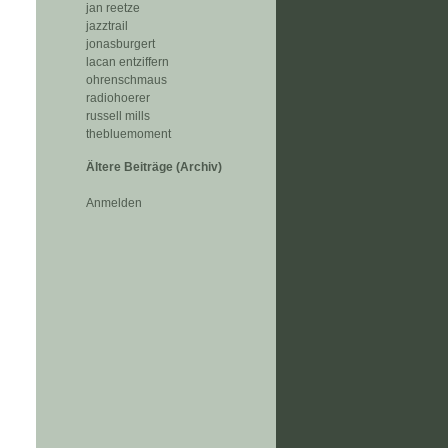
jan reetze
jazztrail
jonasburgert
lacan entziffern
ohrenschmaus
radiohoerer
russell mills
thebluemoment
Ältere Beiträge (Archiv)
Anmelden