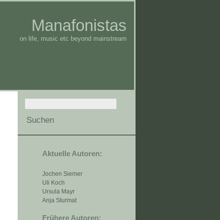
Manafonistas
on life, music etc beyond mainstream
Aktuelle Autoren:
Jochen Siemer
Uli Koch
Ursula Mayr
Anja Sturmat
Frühere Autoren: