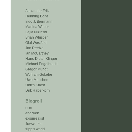
Alexander Fritz
Henning Bolte
Ingo J. Biermann
Martina Weber
Lajla Nizinski
Brian Whistler
Olaf Westfeld
Jan Reetze
Ian McCartney
Hans-Dieter Klinger
Michael Engelbrecht
Gregor Mundt
Wolfram Gekeler
Uwe Meilchen
Ulrich Kriest
Dirk Haberkorn
Blogroll
ecm
eno web
exsurrealist
flowworker
fripp‘s world