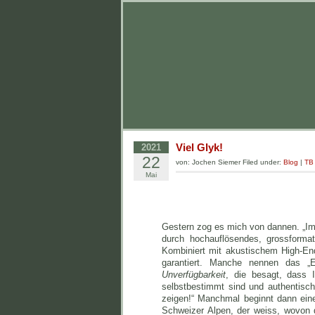
Viel Glyk!
2021
22
von: Jochen Siemer Filed under:
Blog
|
TB
Mai
Gestern zog es mich von dannen. „Imm
durch hochauflösendes, grossforma
Kombiniert mit akustischem High-En
garantiert. Manche nennen das „
Unverfügbarkeit
, die besagt, dass 
selbstbestimmt sind und authentisc
zeigen!“ Manchmal beginnt dann eine
Schweizer Alpen, der weiss, wovon 