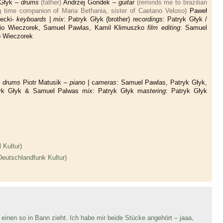
 Głyk –
drums
(father)
Andrzej Gondek –
guitar
(reminds me to brazilian
ng time companion of Maria Bethania, sister of Caetano Veloso)
Paweł
ecki-
keyboards |
mix
: Patryk Głyk (brother)
recordings
: Patryk Głyk /
fio Wieczorek, Samuel Pawlas, Kamil Klimuszko
film editing
: Samuel
o Wieczorek
–
drums
Piotr Matusik –
piano |
c
ameras
: Samuel Pawlas, Patryk Głyk,
ryk Głyk & Samuel Palwas m
ix
: Patryk Głyk m
astering
: Patryk Głyk
 Kultur)
eutschlandfunk Kultur)
e einen so in Bann zieht. Ich habe mir beide Stücke angehört – jaaa,