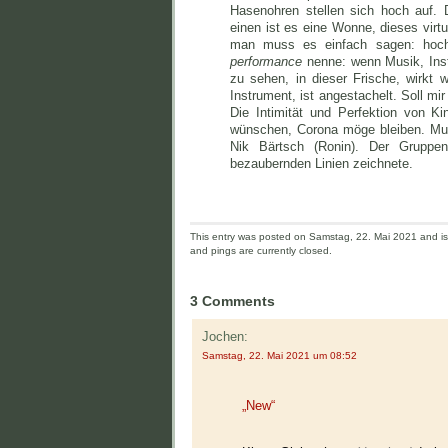
Hasenohren stellen sich hoch auf
einen ist es eine Wonne, dieses virt
man muss es einfach sagen: hoch
performance
nenne: wenn Musik, Inst
zu sehen, in dieser Frische, wirkt 
Instrument, ist angestachelt. Soll m
Die Intimität und Perfektion von K
wünschen, Corona möge bleiben. Mus
Nik Bärtsch (Ronin). Der Gruppe
bezaubernden Linien zeichnete.
This entry was posted on Samstag, 22. Mai 2021 and is 
and pings are currently closed.
3 Comments
Jochen:
Samstag, 22. Mai 2021 um 08:52
„New“