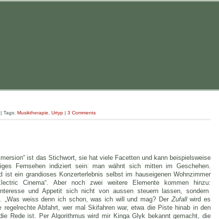
| Tags:
Musiktherapie
,
Urtyp
|
3 Comments
ersion“ ist das Stichwort, sie hat viele Facetten und kann beispielsweise
tiges Fernsehen indiziert sein: man wähnt sich mitten im Geschehen.
d ist ein grandioses Konzerterlebnis selbst im hauseigenen Wohnzimmer
Electric Cinema“. Aber noch zwei weitere Elemente kommen hinzu:
Interesse und Appetit sich nicht von aussen steuern lassen, sondern
h. „Was weiss denn ich schon, was ich will und mag? Der
Zufall
wird es
 regelrechte Abfahrt, wer mal Skifahren war, etwa die Piste hinab in den
die Rede ist. Per Algorithmus wird mir Kinga Glyk bekannt gemacht, die