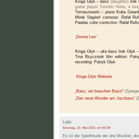
Kinga Głyk –
bass
(daughter)
Irek
guitar player Toninho Horta, a lo
Tomaszewski –
piano
Kuba Gward
Mirek Stępień
cameras
: Rafał Ru
Pawlas
color correction:
Rafał Rufi
„Donna Lee“
Kinga Głyk –
uke bass
Irek Głyk 
Tina Rzyczniok f
ilm edition
: Pat
r
ecording
: Patryk Głyk
Kinga Glyk Website
„Bass, wir brauchen Bass!“
(Spiegel
„Das neue Wunder am Jazzbass“
(D
Lajla:
Sonntag, 23. Mai 2021 um 00:39
Es ist die Spielfreude der drei Musiker, di