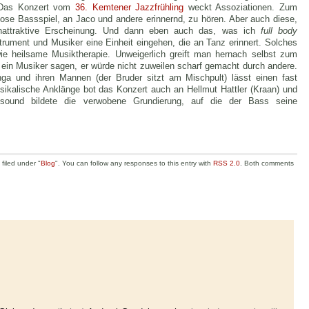
. Das Konzert vom
36. Kemtener Jazzfrühling
weckt Assoziationen. Zum
uose Bassspiel, an Jaco und andere erinnernd, zu hören. Aber auch diese,
attraktive Erscheinung. Und dann eben auch das, was ich
full body
rument und Musiker eine Einheit eingehen, die an Tanz erinnert. Solches
wie heilsame Musiktherapie. Unweigerlich greift man hernach selbst zum
ir ein Musiker sagen, er würde nicht zuweilen scharf gemacht durch andere.
inga und ihren Mannen (der Bruder sitzt am Mischpult) lässt einen fast
ikalische Anklänge bot das Konzert auch an Hellmut Hattler (Kraan) und
nsound bildete die verwobene Grundierung, auf die der Bass seine
filed under "
Blog
". You can follow any responses to this entry with
RSS 2.0
. Both comments