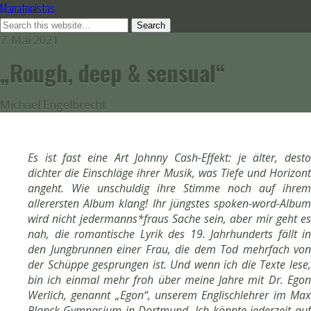
Manafonistas
7. Mai 2021
„Rough, deep & sensual“
Michael Engelbrecht
Es ist fast eine Art Johnny Cash-Effekt: je älter, desto
dichter die Einschläge ihrer Musik, was Tiefe und Horizont
angeht. Wie unschuldig ihre Stimme noch auf ihrem
allerersten Album klang! Ihr jüngstes spoken-word-Album
wird nicht jedermanns*fraus Sache sein, aber mir geht es
nah, die romantische Lyrik des 19. Jahrhunderts fällt in
den Jungbrunnen einer Frau, die dem Tod mehrfach von
der Schüppe gesprungen ist. Und wenn ich die Texte lese,
bin ich einmal mehr froh über meine Jahre mit Dr. Egon
Werlich, genannt „Egon“, unserem Englischlehrer im Max
Planck-Gymnasium in Dortmund. Ich könnte jederzeit auf