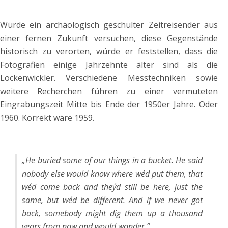
Würde ein archäologisch geschulter Zeitreisender aus
einer fernen Zukunft versuchen, diese Gegenstände
historisch zu verorten, würde er feststellen, dass die
Fotografien einige Jahrzehnte älter sind als die
Lockenwickler. Verschiedene Messtechniken sowie
weitere Recherchen führen zu einer vermuteten
Eingrabungszeit Mitte bis Ende der 1950er Jahre. Oder
1960. Korrekt wäre 1959.
„
He buried some of our things in a bucket. He said
nobody else would know where we´d put them, that
we´d come back and they´d still be here, just the
same, but we´d be different. And if we never got
back, somebody might dig them up a thousand
years from now and would wonder.”