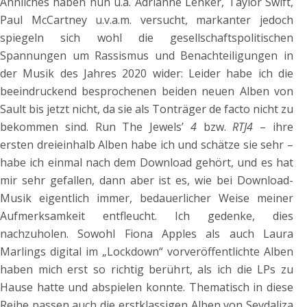
Ähnliches haben nun u.a. Adrianne Lenker, Taylor Swift,
Paul McCartney u.v.a.m. versucht, markanter jedoch
spiegeln sich wohl die gesellschaftspolitischen
Spannungen um Rassismus und Benachteiligungen in
der Musik des Jahres 2020 wider: Leider habe ich die
beeindruckend besprochenen beiden neuen Alben von
Sault bis jetzt nicht, da sie als Tonträger de facto nicht zu
bekommen sind. Run The Jewels’
4
bzw.
RTJ4
– ihre
ersten dreieinhalb Alben habe ich und schätze sie sehr –
habe ich einmal nach dem Download gehört, und es hat
mir sehr gefallen, dann aber ist es, wie bei Download-
Musik eigentlich immer, bedauerlicher Weise meiner
Aufmerksamkeit entfleucht. Ich gedenke, dies
nachzuholen. Sowohl Fiona Apples als auch Laura
Marlings digital im „Lockdown“ vorveröffentlichte Alben
haben mich erst so richtig berührt, als ich die LPs zu
Hause hatte und abspielen konnte. Thematisch in diese
Reihe passen auch die erstklassigen Alben von Sevdaliza