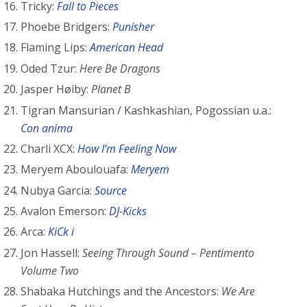
Tricky:
Fall to Pieces
Phoebe Bridgers:
Punisher
Flaming Lips:
American Head
Oded Tzur:
Here Be Dragons
Jasper Høiby:
Planet B
Tigran Mansurian / Kashkashian, Pogossian u.a.:
Con anima
Charli XCX:
How I’m Feeling Now
Meryem Aboulouafa:
Meryem
Nubya Garcia:
Source
Avalon Emerson:
DJ-Kicks
Arca:
KiCk i
Jon Hassell:
Seeing Through Sound – Pentimento
Volume Two
Shabaka Hutchings and the Ancestors:
We Are