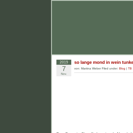
so lange mond in wein tunke
2019
7
von: Martina Weber Filed under:
Blog
|
TB
Nov.