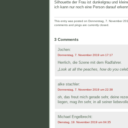
Silhouette der Frau ist dunkelgrau und klei
ich kann nur noch eine Person darauf erkenn
This entry was posted on Donnerstag, 7. November 2019
comments and pings are currently closed.
3 Comments
Jochen:
Donnerstag, 7. November 2019 um 17:17
Herrlich, die Szene mit dem Radfahrer.
„Look at all the peaches, how do you cele
alke stachler:
Donnerstag, 7. November 2019 um 22:38
oh, das freut mich gerade sehr, deine reze
liegen, mag ihn sehr, in all seiner liebevol
Michael Engelbrecht:
Dienstag, 19. November 2019 um 04:35