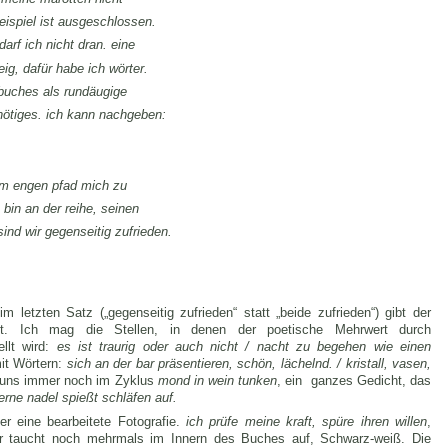
beispiel ist ausgeschlossen.
arf ich nicht dran. eine
ig, dafür habe ich wörter.
lsbuches als rundäugige
nnötiges. ich kann nachgeben:
inem engen pfad mich zu
 bin an der reihe, seinen
ind wir gegenseitig zufrieden.
m letzten Satz („gegenseitig zufrieden“ statt „beide zufrieden“) gibt der
t. Ich mag die Stellen, in denen der poetische Mehrwert durch
llt wird:
es ist traurig oder auch nicht / nacht zu begehen wie einen
it Wörtern:
sich an der bar präsentieren, schön, lächelnd. / kristall, vasen,
n uns immer noch im Zyklus
mond in wein tunken
, ein ganzes Gedicht, das
berne nadel spießt schläfen auf.
r eine bearbeitete Fotografie.
ich prüfe meine kraft, spüre ihren willen
,
er taucht noch mehrmals im Innern des Buches auf, Schwarz-weiß. Die