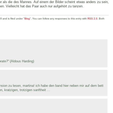
ner als die des Mannes. Auf einem der Bilder scheint etwas anders zu sein,
en. Vielleicht hat das Paar auch nur aufgehört zu tanzen.
 and is filed under "
Blog
". You can follow any responses to this entry with
RSS 2.0
. Both
brate?“
(Aldous Harding)
nsion zu lesen, martina! ich habe den band hier neben mir auf dem bett
len, kratzigen, trotzigen sanftheit …