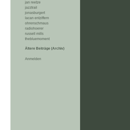
jan reetze
jazztrail
jonasburgert
lacan entziffern
ohrenschmaus
radiohoerer
russell mills
thebluemoment
Ältere Beiträge (Archiv)
Anmelden