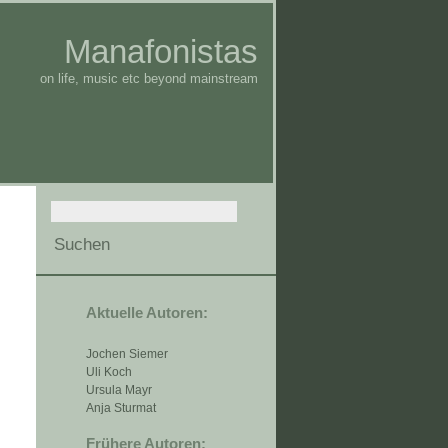
Manafonistas
on life, music etc beyond mainstream
Aktuelle Autoren:
Jochen Siemer
Uli Koch
Ursula Mayr
Anja Sturmat
Frühere Autoren: