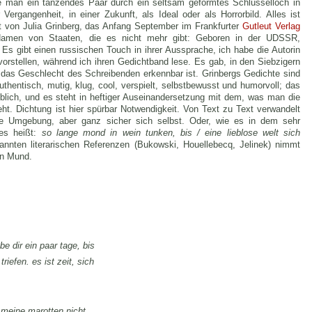
rde man ein tanzendes Paar durch ein seltsam geformtes Schlüsselloch in
Vergangenheit, in einer Zukunft, als Ideal oder als Horrorbild. Alles ist
t von Julia Grinberg, das Anfang September im Frankfurter
Gutleut Verlag
h Namen von Staaten, die es nicht mehr gibt: Geboren in der UDSSR,
Es gibt einen russischen Touch in ihrer Aussprache, ich habe die Autorin
orstellen, während ich ihren Gedichtband lese. Es gab, in den Siebzigern
s das Geschlecht des Schreibenden erkennbar ist. Grinbergs Gedichte sind
, authentisch, mutig, klug, cool, verspielt, selbstbewusst und humorvoll; das
weiblich, und es steht in heftiger Auseinandersetzung mit dem, was man die
eht. Dichtung ist hier spürbar Notwendigkeit. Von Text zu Text verwandelt
eine Umgebung, aber ganz sicher sich selbst. Oder, wie es in dem sehr
hes heißt:
so lange mond in wein tunken, bis / eine lieblose welt sich
nnten literarischen Referenzen (Bukowski, Houellebecq, Jelinek) nimmt
en Mund.
be dir ein paar tage, bis
riefen. es ist zeit, sich
 meine marotten nicht