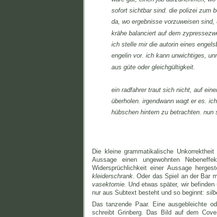
sofort sichtbar sind. die polizei zum 
da, wo ergebnisse vorzuweisen sind, d
krähe balanciert auf dem zypressezwe
ich stelle mir die autorin eines enge
engelin vor. ich kann unwichtiges, u
aus güte oder gleichgültigkeit.
ein radfahrer traut sich nicht, auf e
überholen. irgendwann wagt er es. ich
hübschen hintern zu betrachten. nun s
Die kleine grammatikalische Unkorrektheit i
Aussage einen ungewohnten Nebeneffek
Widersprüchlichkeit einer Aussage hergeste
kleiderschrank.
Oder das Spiel an der Bar m
vasektomie.
Und etwas später, wir befinde
nur aus Subtext besteht und so beginnt:
sil
Das tanzende Paar. Eine ausgebleichte ode
schreibt Grinberg. Das Bild auf dem Cov