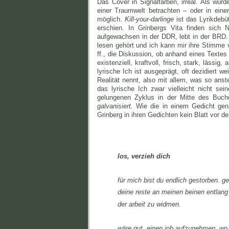
Das Cover in Signalfarben, irreal. Als wü
einer Traumwelt betrachten – oder in einer 
möglich.
Kill-your-darlinge
ist das Lyrikdebü
erschien. In Grinbergs Vita finden sic
aufgewachsen in der DDR, lebt in der BRD. 
lesen gehört und ich kann mir ihre Stimme v
ff., die Diskussion, ob anhand eines Texte
existenziell, kraftvoll, frisch, stark, lässig
lyrische Ich ist ausgeprägt, oft dezidiert 
Realität nennt, also mit allem, was so anst
das lyrische Ich zwar vielleicht nicht s
gelungenen Zyklus in der Mitte des Buc
galvanisiert.
Wie die in einem Gedicht gena
Grinberg in ihren Gedichten kein Blatt vor d
los, verzieh dich
für mich bist du endlich gestorben. ge
deine reste an meinen beinen entlang t
der arbeit zu widmen.
wäre gut, einen job aufzunehmen, wo