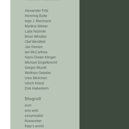
Alexander Fritz
Henning Bolte
Ingo J. Biermann
Martina Weber
Lajla Nizinski
Brian Whistler
Olaf Westfeld
Jan Reetze
Ian McCartney
Hans-Dieter Klinger
Michael Engelbrecht
Gregor Mundt
Wolfram Gekeler
Uwe Meilchen
Ulrich Kriest
Dirk Haberkorn
Blogroll
ecm
eno web
exsurrealist
flowworker
fripp‘s world