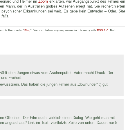
 Leonard und Helmer im
Zoom
erklärten, war Ausgangspunkt des Filmes ein
gen Mann, der in Australien großes Aufsehen erregt hat. Sie recherchierten
 psychischer Erkrankungen sei weit. Es gebe kein Entweder – Oder.
She
falls.
d is filed under "
Blog
". You can follow any responses to this entry with
RSS 2.0
. Both
erzählt dem Jungen etwas vom Aschenputtel, Vater macht Druck. Der
 und Freiheit.
bewusstsein. Das haben die jungen Filmer aus „downunder“ :) gut
ine Offenheit. Der Film sucht wirklich einen Dialog. Wie geht man mit
angeschaut? Link im Text, viertletzte Zeile von unten. Dauert nur 5