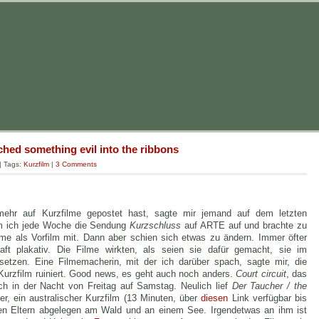
ched something evil into the ribbons
| Tags:
Kurzfilm
|
3 Comments
ehr auf Kurzfilme gepostet hast, sagte mir jemand auf dem letzten
hm ich jede Woche die Sendung
Kurzschluss
auf ARTE auf und brachte zu
ilme als Vorfilm mit. Dann aber schien sich etwas zu ändern. Immer öfter
aft plakativ. Die Filme wirkten, als seien sie dafür gemacht, sie im
usetzen. Eine Filmemacherin, mit der ich darüber spach, sagte mir, die
 Kurzfilm ruiniert. Good news, es geht auch noch anders.
Court circuit
, das
ch in der Nacht von Freitag auf Samstag. Neulich lief
Der Taucher / the
, ein australischer Kurzfilm (13 Minuten, über
diesen
Link verfügbar bis
nen Eltern abgelegen am Wald und an einem See. Irgendetwas an ihm ist