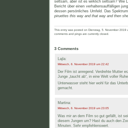
seltsam, aber ist es wirklich seltsam? Wie
Bericht über einen verhaltensauffälligen jun
dessen persönliches Umfeld. Das Spektrum
piruettes this way and that way and then she 
This entry was posted on Dienstag, 5. November 2019 an
comments and pings are currently closed.
3 Comments
Lajla:
Mittwoch, 6. November 2019 um 22:42
Der Film ist anregend. Verdrehte Mutter 
Junge „taucht ab“, in eine Welt voller Ruhe
Unterwasser steht hier wohl für das Unter
gemacht.
Martina:
Mittwoch, 6. November 2019 um 23:05
Was mir an dem Film so gut gefällt, ist se
diesem Jungen um? Hast du auch den Zoom 
Minuten. Sehr empfehlenswert.