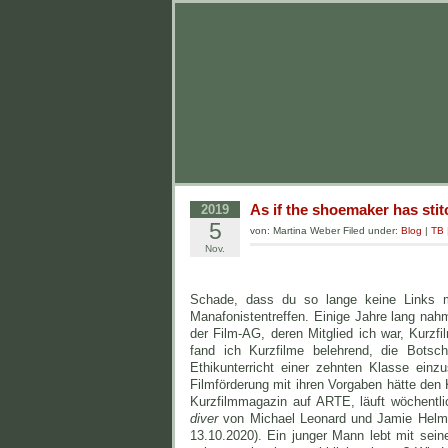
As if the shoemaker has stit
2019
5
von: Martina Weber Filed under:
Blog
|
TB
Nov.
Schade, dass du so lange keine Links m
Manafonistentreffen. Einige Jahre lang na
der Film-AG, deren Mitglied ich war, Kurzf
fand ich Kurzfilme belehrend, die Botsch
Ethikunterricht einer zehnten Klasse einz
Filmförderung mit ihren Vorgaben hätte den
Kurzfilmmagazin auf ARTE, läuft wöchentli
diver
von Michael Leonard und Jamie Helmer
13.10.2020). Ein junger Mann lebt mit sei