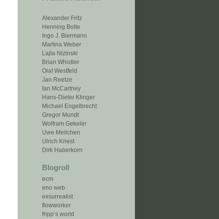
Alexander Fritz
Henning Bolte
Ingo J. Biermann
Martina Weber
Lajla Nizinski
Brian Whistler
Olaf Westfeld
Jan Reetze
Ian McCartney
Hans-Dieter Klinger
Michael Engelbrecht
Gregor Mundt
Wolfram Gekeler
Uwe Meilchen
Ulrich Kriest
Dirk Haberkorn
Blogroll
ecm
eno web
exsurrealist
flowworker
fripp‘s world