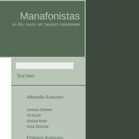
Manafonistas
on life, music etc beyond mainstream
Aktuelle Autoren:
Jochen Siemer
Uli Koch
Ursula Mayr
Anja Sturmat
Frühere Autoren: