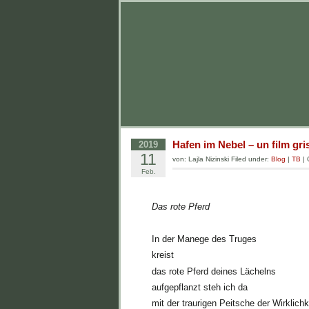
Hafen im Nebel – un film gri
2019
11
von: Lajla Nizinski Filed under:
Blog
|
TB
|
Feb.
Das rote Pferd
In der Manege des Truges
kreist
das rote Pferd deines Lächelns
aufgepflanzt steh ich da
mit der traurigen Peitsche der Wirklichk