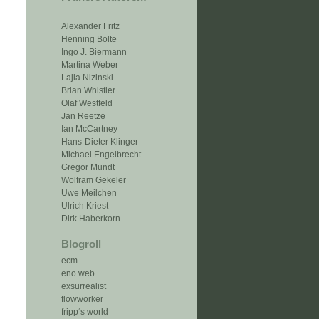
Alexander Fritz
Henning Bolte
Ingo J. Biermann
Martina Weber
Lajla Nizinski
Brian Whistler
Olaf Westfeld
Jan Reetze
Ian McCartney
Hans-Dieter Klinger
Michael Engelbrecht
Gregor Mundt
Wolfram Gekeler
Uwe Meilchen
Ulrich Kriest
Dirk Haberkorn
Blogroll
ecm
eno web
exsurrealist
flowworker
fripp‘s world