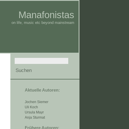
Manafonistas
on life, music etc beyond mainstream
Aktuelle Autoren:
Jochen Siemer
Uli Koch
Ursula Mayr
Anja Sturmat
Frühere Autoren: