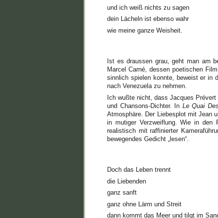
und ich weiß nichts zu sagen
dein Lächeln ist ebenso wahr
wie meine ganze Weisheit.
Ist es draussen grau, geht man am bes
Marcel Carné, dessen poetischen Fil
sinnlich spielen konnte, beweist er in
nach Venezuela zu nehmen.
Ich wußte nicht, dass Jacques Prévert (
und Chansons-Dichter. In
Le Quai De
Atmosphäre. Der Liebesplot mit Jean un
in mutiger Verzweiflung. Wie in den
realistisch mit raffinierter Kamerafüh
bewegendes Gedicht „lesen“.
Doch das Leben trennt
die Liebenden
ganz sanft
ganz ohne Lärm und Streit
dann kommt das Meer und tilgt im San