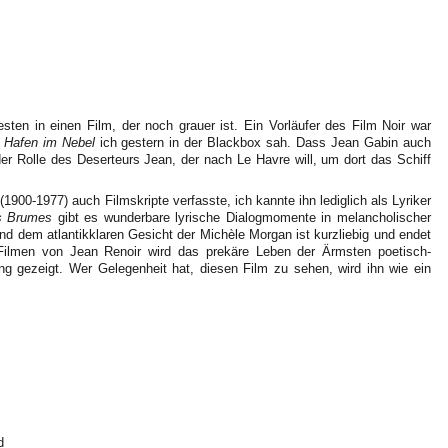
ten in einen Film, der noch grauer ist. Ein Vorläufer des Film Noir war
m
Hafen im Nebel
ich gestern in der Blackbox sah. Dass Jean Gabin auch
 der Rolle des Deserteurs Jean, der nach Le Havre will, um dort das Schiff
1900-1977) auch Filmskripte verfasste, ich kannte ihn lediglich als Lyriker
s Brumes
gibt es wunderbare lyrische Dialogmomente in melancholischer
d dem atlantikklaren Gesicht der Michèle Morgan ist kurzliebig und endet
 Filmen von Jean Renoir wird das prekäre Leben der Ärmsten poetisch-
rung gezeigt. Wer Gelegenheit hat, diesen Film zu sehen, wird ihn wie ein
d