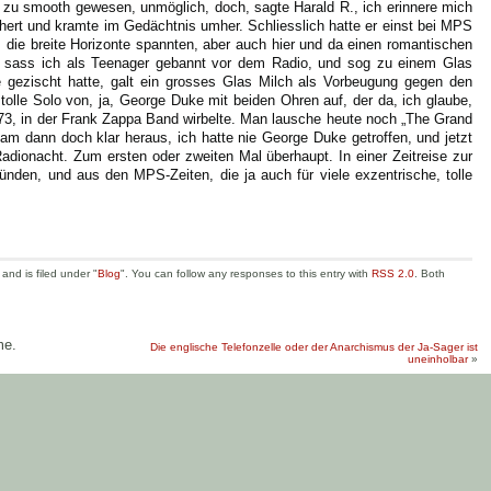
r zu smooth gewesen, unmöglich, doch, sagte Harald R., ich erinnere mich
hert und kramte im Gedächtnis umher. Schliesslich hatte er einst bei MPS
 die breite Horizonte spannten, aber auch hier und da einen romantischen
mal sass ich als Teenager gebannt vor dem Radio, und sog zu einem Glas
 gezischt hatte, galt ein grosses Glas Milch als Vorbeugung gegen den
olle Solo von, ja, George Duke mit beiden Ohren auf, der da, ich glaube,
 73, in der Frank Zappa Band wirbelte. Man lausche heute noch „The Grand
 dann doch klar heraus, ich hatte nie George Duke getroffen, und jetzt
adionacht. Zum ersten oder zweiten Mal überhaupt. In einer Zeitreise zur
nden, und aus den MPS-Zeiten, die ja auch für viele exzentrische, tolle
nd is filed under "
Blog
". You can follow any responses to this entry with
RSS 2.0
. Both
me.
Die englische Telefonzelle oder der Anarchismus der Ja-Sager ist
uneinholbar
»