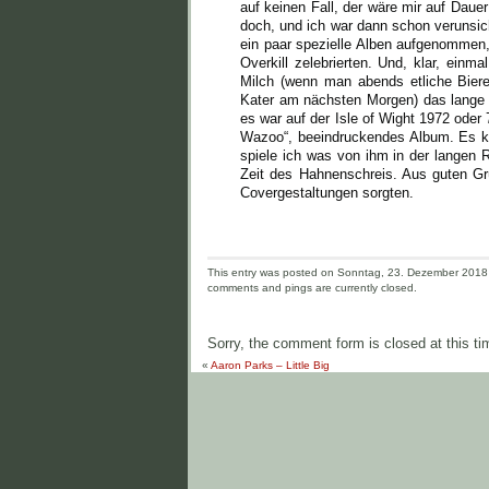
auf keinen Fall, der wäre mir auf Daue
doch, und ich war dann schon verunsic
ein paar spezielle Alben aufgenommen,
Overkill zelebrierten. Und, klar, ein
Milch (wenn man abends etliche Biere
Kater am nächsten Morgen) das lange t
es war auf der Isle of Wight 1972 oder
Wazoo“, beeindruckendes Album. Es kam
spiele ich was von ihm in der langen R
Zeit des Hahnenschreis. Aus guten Grü
Covergestaltungen sorgten.
This entry was posted on Sonntag, 23. Dezember 2018 a
comments and pings are currently closed.
Sorry, the comment form is closed at this ti
«
Aaron Parks – Little Big