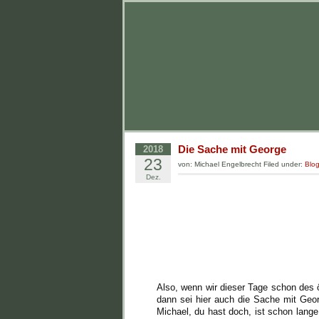
Die Sache mit George
2018
23
von: Michael Engelbrecht Filed under:
Blo
Dez.
Also, wenn wir dieser Tage schon des öf
dann sei hier auch die Sache mit Geor
Michael, du hast doch, ist schon lange