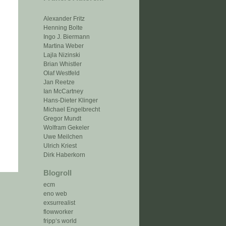
Alexander Fritz
Henning Bolte
Ingo J. Biermann
Martina Weber
Lajla Nizinski
Brian Whistler
Olaf Westfeld
Jan Reetze
Ian McCartney
Hans-Dieter Klinger
Michael Engelbrecht
Gregor Mundt
Wolfram Gekeler
Uwe Meilchen
Ulrich Kriest
Dirk Haberkorn
Blogroll
ecm
eno web
exsurrealist
flowworker
fripp‘s world