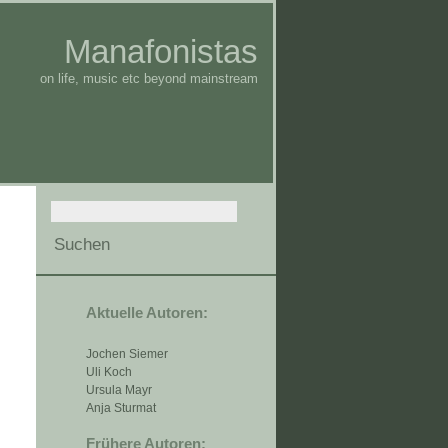
Manafonistas
on life, music etc beyond mainstream
Aktuelle Autoren:
Jochen Siemer
Uli Koch
Ursula Mayr
Anja Sturmat
Frühere Autoren: