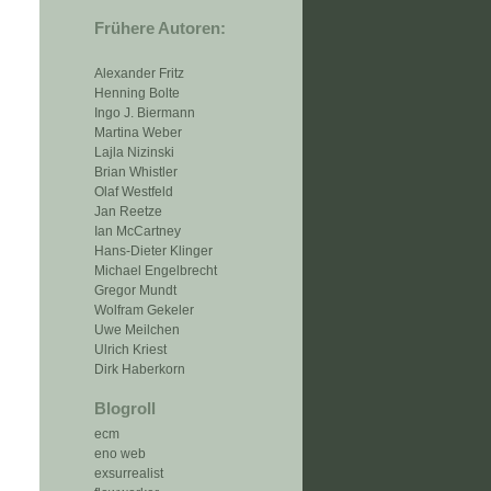
Frühere Autoren:
Alexander Fritz
Henning Bolte
Ingo J. Biermann
Martina Weber
Lajla Nizinski
Brian Whistler
Olaf Westfeld
Jan Reetze
Ian McCartney
Hans-Dieter Klinger
Michael Engelbrecht
Gregor Mundt
Wolfram Gekeler
Uwe Meilchen
Ulrich Kriest
Dirk Haberkorn
Blogroll
ecm
eno web
exsurrealist