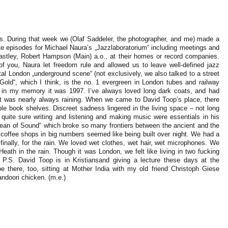
’s. During that week we (Olaf Saddeler, the photographer, and me) made a
nute episodes for Michael Naura’s „Jazzlaboratorium“ including meetings and
stley, Robert Hampson (Main) a.o., at their homes or record companies.
 you, Naura let freedom rule and allowed us to leave well-defined jazz
tal London „underground scene“ (not exclusively, we also talked to a street
 Gold“, which I think, is the no. 1 evergreen in London tubes and railway
, in my memory it was 1997. I’ve always loved long dark coats, and had
t was nearly always raining. When we came to David Toop’s place, there
e book shelves. Discreet sadness lingered in the living space – not long
 quite sure writing and listening and making music were essentials in his
cean of Sound“ which broke so many frontiers between the ancient and the
coffee shops in big numbers seemed like being built over night. We had a
 finally, for the rain. We loved wet clothes, wet hair, wet microphones. We
ath in the rain. Though it was London, we felt like living in two fucking
 P.S. David Toop is in Kristiansand giving a lecture these days at the
e there, too, sitting at Mother India with my old friend Christoph Giese
ndoori chicken. (
m.e.)