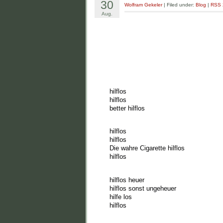
30
Wolfram Gekeler
| Filed under:
Blog
|
RSS 
Aug.
hilflos
hilflos
better hilflos
hilflos
hilflos
Die wahre Cigarette hilflos
hilflos
hilflos heuer
hilflos sonst ungeheuer
hilfe los
hilflos