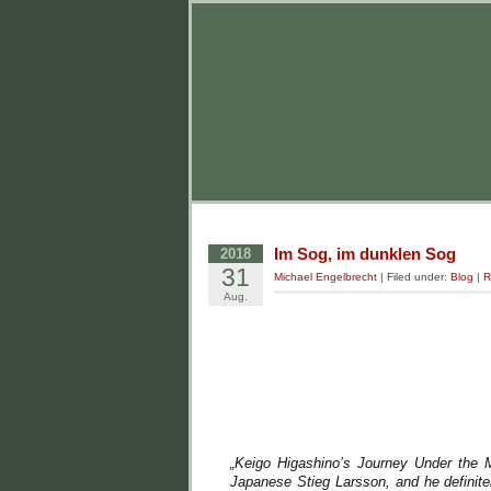
Im Sog, im dunklen Sog
2018
31
Michael Engelbrecht
| Filed under:
Blog
|
R
Aug.
„Keigo Higashino’s Journey Under the 
Japanese Stieg Larsson, and he definite