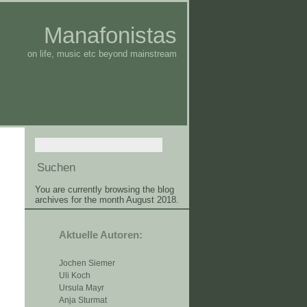
Manafonistas
on life, music etc beyond mainstream
You are currently browsing the blog
archives for the month August 2018.
Aktuelle Autoren:
Jochen Siemer
Uli Koch
Ursula Mayr
Anja Sturmat