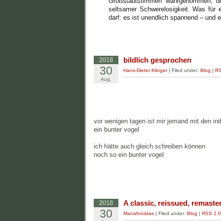
Großstadtstimmen wahrgenommen, die
seltsamer Schwerelosigkeit. Was für 
darf: es ist unendlich spannend – und e
bildlich gesprochen
2018
30
Hans-Dieter Klinger
| Filed under:
Blog
|
RS
Aug.
vor wenigen tagen ist mir jemand mit den ini
ein bunter vogel
ich hätte auch gleich schreiben können
noch so ein bunter vogel
A classic, reissued, remast
2018
30
Manafonistas
| Filed under:
Blog
|
RSS 2.0