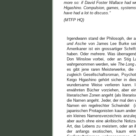
more so: if David Foster Wallace had wri
Higashino. Compulsion, games, systems w
have had a lot to discuss.“
(MTFP HQ)
Irgendwann stand der Philosoph, der au
und Asche
von James Lee Burke sei e
Amerikaner ist ein grossartiger Schrift
haben. Oder mehrere. Was überragen
Don Winslow vorbei, oder an Stig Lars
wahrgenommen werden, wie
The Long
es gibt jene raren Meisterwerke, die
zugleich Gesellschaftsroman, Psychot
Keigo Higashino gehört sicher in di
wundersame Weise verlieren kann. I
erwähnten Bücher vorziehen, aber e
literarischen Zonen angeht (als literar
die Namen angeht. Jeder, der mal den w
Namen ein regelrechter Schwindel (i
japanischen Protagonisten kaum anders
ein kleines Namensverzeichnis anzuleg
aber auch ohne eine akribische Notizs
Art, das Lebens zu meistern, oder an i
der anfangs exotischen, kaum eri