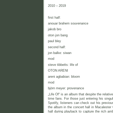
2010 – 2019
first half:
anouar brahem souvenance
jakob bro
oton jon bang
paul bley
second half:
jon balke: siwan
mod
steve tibbetts: life of
OTON ARENI
areni agbabian: bloom
mod
björn meyer: provenance
„Life Of“ is an album that despite the relativ
time fans. For those just entering his sing
Spotify, listeners can check out his previou
the album in the concert hall in Macalester
hall during playback to capture the rich amb