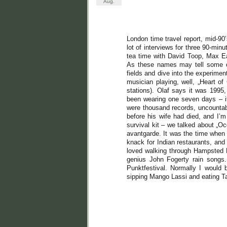
Aug.
London time travel report, mid-90
lot of interviews for three 90-mi
tea time with David Toop, Max Ea
As these names may tell some of
fields and dive into the experimen
musician playing, well, „Heart of
stations). Olaf says it was 1995
been wearing one seven days – i
were thousand records, uncountabl
before his wife had died, and I’m
survival kit – we talked about „O
avantgarde. It was the time when 
knack for Indian restaurants, and
loved walking through Hampsted He
genius John Fogerty rain songs.
Punktfestival. Normally I would b
sipping Mango Lassi and eating Ta