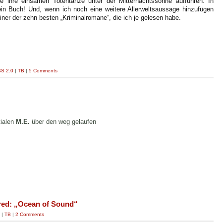
 ihre einsamen Totentänze unter der Mitternachtssonne aufführen. In
ein Buch! Und, wenn ich noch eine weitere Allerweltsaussage hinzufügen
iner der zehn besten „Kriminalromane“, die ich je gelesen habe.
S 2.0
|
TB
|
5 Comments
tialen
M.E.
über den weg gelaufen
ered: „Ocean of Sound“
|
TB
|
2 Comments