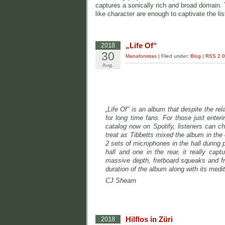
captures a sonically rich and broad domain. 
like character are enough to captivate the lis
„Life Of“
2018
30
Manafonistas
| Filed under:
Blog
|
RSS 2.0
Aug.
„Life Of“ is an album that despite the re
for long time fans. For those just ente
catalog now on Spotify, listeners can c
treat as Tibbetts mixed the album in the
2 sets of microphones in the hall during 
hall and one in the rear, it really capt
massive depth, fretboard squeaks and fret
duration of the album along with its medi
CJ Shearn
Hilflos in Züri
2018