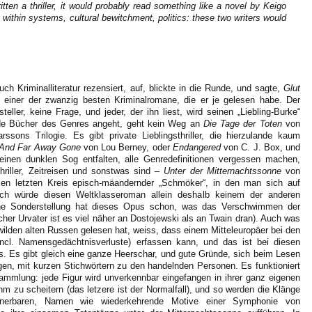
tten a thriller, it would probably read something like a novel by Keigo
ithin systems, cultural bewitchment, politics: these two writers would
ch Kriminalliteratur rezensiert, auf, blickte in die Runde, und sagte,
Glut
iner der zwanzig besten Kriminalromane, die er je gelesen habe. Der
steller, keine Frage, und jeder, der ihn liest, wird seinen „Liebling-Burke“
de Bücher des Genres angeht, geht kein Weg an
Die Tage der Toten
von
sons Trilogie. Es gibt private Lieblingsthriller, die hierzulande kaum
 And Far Away Gone
von Lou Berney, oder
Endangered
von C. J. Box, und
 einen dunklen Sog entfalten, alle Genredefinitionen vergessen machen,
hriller, Zeitreisen und sonstwas sind –
Unter der Mitternachtssonne
von
esen letzten Kreis episch-mäandernder „Schmöker“, in den man sich auf
ch würde diesen Weltklasseroman allein deshalb keinem der anderen
ine Sonderstellung hat dieses Opus schon, was das Verschwimmen der
ischer Urvater ist es viel näher an Dostojewski als an Twain dran). Auch was
ilden alten Russen gelesen hat, weiss, dass einem Mitteleuropäer bei den
ncl. Namensgedächtnisverluste) erfassen kann, und das ist bei diesen
. Es gibt gleich eine ganze Heerschar, und gute Gründe, sich beim Lesen
en, mit kurzen Stichwörtern zu den handelnden Personen. Es funktioniert
ammlung: jede Figur wird unverkennbar eingefangen in ihrer ganz eigenen
hm zu scheitern (das letzere ist der Normalfall), und so werden die Klänge
nnerbaren, Namen wie wiederkehrende Motive einer Symphonie von