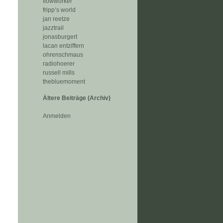
flowworker
fripp‘s world
jan reetze
jazztrail
jonasburgert
lacan entziffern
ohrenschmaus
radiohoerer
russell mills
thebluemoment
Ältere Beiträge (Archiv)
Anmelden