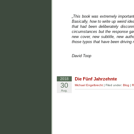
„This book was extremely important 
Basically, how to write up weird id
that had been deliberately disconn
circumstances but the response gav
new cover, new subtitle, new auth
those typos that have been driving
David Toop
Die Fünf Jahrzehnte
2018
30
Michael Engelbrecht
| Filed under:
Blog
|
R
Aug.