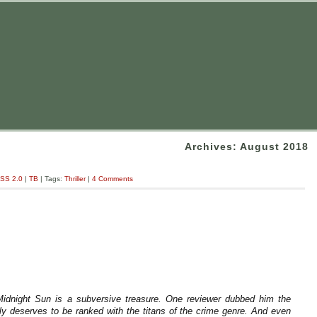
Archives: August 2018
SS 2.0
|
TB
| Tags:
Thriller
|
4 Comments
Midnight Sun is a subversive treasure. One reviewer dubbed him the
ly deserves to be ranked with the titans of the crime genre. And even