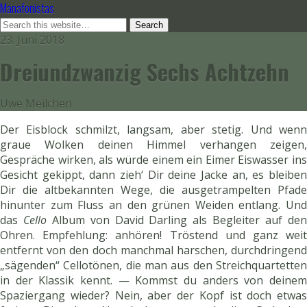
Manafonistas
23. Juni 2018
Dreiundzwanzig Sechs Achtzehn
Uwe Meilchen
Der Eisblock schmilzt, langsam, aber stetig. Und wenn
graue Wolken deinen Himmel verhangen zeigen,
Gespräche wirken, als würde einem ein Eimer Eiswasser ins
Gesicht gekippt, dann zieh‘ Dir deine Jacke an, es bleiben
Dir die altbekannten Wege, die ausgetrampelten Pfade
hinunter zum Fluss an den grünen Weiden entlang. Und
das
Cello
Album von David Darling als Begleiter auf de
Ohren. Empfehlung: anhören! Tröstend und ganz weit
entfernt von den doch manchmal harschen, durchdringend
„sägenden“ Cellotönen, die man aus den Streichquartetten
in der Klassik kennt. — Kommst du anders von deinem
Spaziergang wieder? Nein, aber der Kopf ist doch etwas