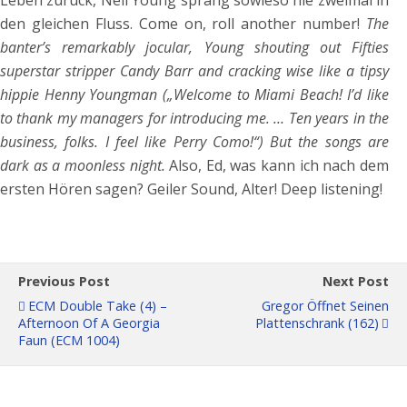
Leben zurück, Neil Young sprang sowieso nie zweimal in
den gleichen Fluss. Come on, roll another number!
The
banter’s remarkably jocular, Young shouting out Fifties
superstar stripper Candy Barr and cracking wise like a tipsy
hippie Henny Youngman („Welcome to Miami Beach! I’d like
to thank my managers for introducing me. … Ten years in the
business, folks. I feel like Perry Como!“) But the songs are
dark as a moonless night.
Also, Ed, was kann ich nach dem
ersten Hören sagen? Geiler Sound, Alter! Deep listening!
Previous Post
Next Post
ECM Double Take (4) –
Gregor Öffnet Seinen
Afternoon Of A Georgia
Plattenschrank (162)
Faun (ECM 1004)