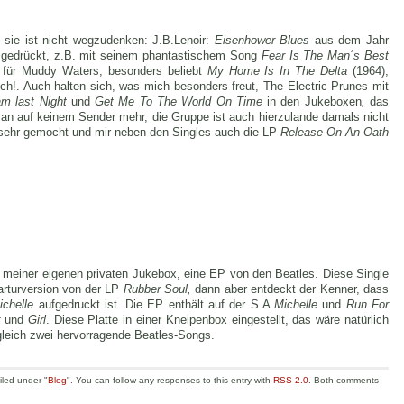
 sie ist nicht wegzudenken: J.B.Lenoir:
Eisenhower Blues
aus dem Jahr
e gedrückt, z.B. mit seinem phantastischem Song
Fear Is The Man´s Best
 für Muddy Waters, besonders beliebt
My Home Is In The Delta
(1964),
isch!. Auch halten sich, was mich besonders freut, The Electric Prunes mit
am last Night
und
Get Me To The World On Time
in den Jukeboxen
,
das
an auf keinem Sender mehr, die Gruppe ist auch hierzulande damals nicht
r sehr gemocht und mir neben den Singles auch die LP
Release On An Oath
 in meiner eigenen privaten Jukebox, eine EP von den Beatles. Diese Single
iarturversion von der LP
Rubber Soul,
dann aber entdeckt der Kenner, dass
ichelle
aufgedruckt ist. Die EP enthält auf der S.A
Michelle
und
Run For
r
und
Girl
. Diese Platte in einer Kneipenbox eingestellt, das wäre natürlich
leich zwei hervorragende Beatles-Songs.
iled under "
Blog
". You can follow any responses to this entry with
RSS 2.0
. Both comments