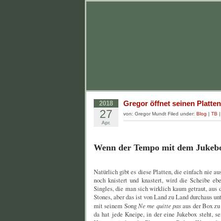
Gregor öffnet seinen Platte
2018
27
von: Gregor Mundt Filed under:
Blog
|
TB
Apr.
Wenn der Tempo mit dem Juke
Natürlich gibt es diese Platten, die einfach nie 
noch knistert und knastert, wird die Scheibe e
Singles, die man sich wirklich kaum getraut, aus
Stones, aber das ist von Land zu Land durchaus un
mit seinem Song
Ne me quitte pas
aus der Box zu
da hat jede Kneipe, in der eine Jukebox steht, 