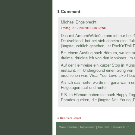
1 Comment
Michael Engelbrecht:
Freitag, 27. April 2018 um 23:56
Das mit Amrum/Wittdün kann ich nur bestät
Deutschland, hat bei sich daheim eine Juk
jüngste, zeitlich gesehen, ist Rock‘n‘Roll 
Bei einem Ausflug nach Hörnum, wo ich tag
dreimal drückte ich von den Monkees I‘m A
Auf der Heimreise ein kurzer Stop in Mün
erstaunt, im Underground einen Song von 
erschienen war: Wear Your Love Like Hea
Als ich das hörte, wurde mir ganz warm um
Folgetagen rauf und runter.
P.S. In Hörnum haben sie auch Happy Toget
Paradox gucken, die jüngste Neil Young-„
«
Bennie‘s Jewel
Manafonistas |
Impressum | Kontakt
|
Datenschutz