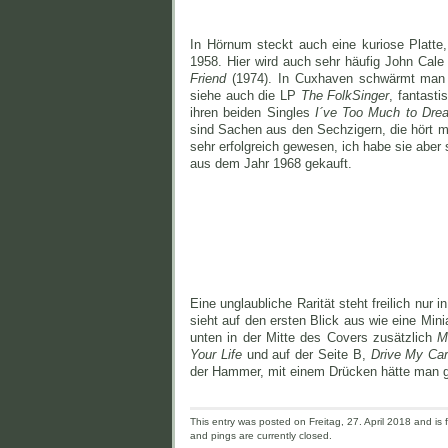
In Hörnum steckt auch eine kuriose Platte,
1958. Hier wird auch sehr häufig John Cal
Friend
(1974). In Cuxhaven schwärmt man
siehe auch die LP
The Folk
Singer
, fantast
ihren beiden Singles
I´ve Too Much to Dre
sind Sachen aus den Sechzigern, die hört m
sehr erfolgreich gewesen, ich habe sie abe
aus dem Jahr 1968 gekauft.
Eine unglaubliche Rarität steht freilich nur
sieht auf den ersten Blick aus wie eine Min
unten in der Mitte des Covers zusätzlich
M
Your Life
und auf der Seite B,
Drive My Ca
der Hammer, mit einem Drücken hätte man g
This entry was posted on Freitag, 27. April 2018 and is f
and pings are currently closed.