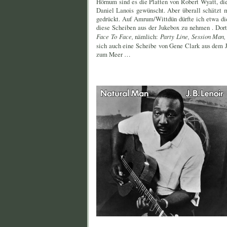
Hörnum sind es die Platten von Robert Wyatt, di
Daniel Lanois gewünscht. Aber überall schätzt 
gedrückt. Auf Amrum/Wittdün dürfte ich etwa die
diese Scheiben aus der Jukebox zu nehmen . Dort
Face To Face,
nämlich:
Party Line, Session Man
sich auch eine Scheibe von Gene Clark aus dem 
zum Meer …