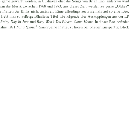
e gerne gewählt werden, in Cuxhaven eher die Songs von Brian Eno, anderswo wird
man die Musik zwischen 1968 und 1973, aus dieser Zeit werden zu gerne „Oldies“
 Platten der Kinks nicht anrühren, käme allerdings auch niemals auf so eine Idee,
 liebt man so außergewöhnliche Titel wie folgende vier Auskopplungen aus der LP
, Rainy Day In June
und
Rosy Won´t You Please Come Home.
In dieser Box befindet
Jahre 1971
For a Spanish Guitar
, eine Platte, zu hören bei offener Kneipentür, Blick