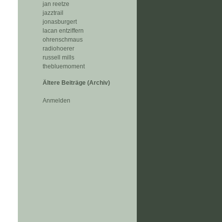
jan reetze
jazztrail
jonasburgert
lacan entziffern
ohrenschmaus
radiohoerer
russell mills
thebluemoment
Ältere Beiträge (Archiv)
Anmelden