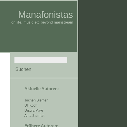
Manafonistas
on life, music etc beyond mainstream
Aktuelle Autoren:
Jochen Siemer
Uli Koch
Ursula Mayr
Anja Sturmat
Frühere Autoren: