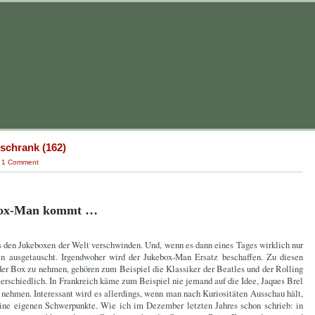
nschrank (162)
|
1 Comment
box-Man kommt …
aus den Jukeboxen der Welt verschwinden. Und, wenn es dann eines Tages wirklich nur
ben ausgetauscht. Irgendwoher wird der Jukebox-Man Ersatz beschaffen. Zu diesen
 der Box zu nehmen, gehören zum Beispiel die Klassiker der Beatles und der Rolling
terschiedlich. In Frankreich käme zum Beispiel nie jemand auf die Idee, Jaques Brel
 nehmen. Interessant wird es allerdings, wenn man nach Kuriositäten Ausschau hält,
seine eigenen Schwerpunkte. Wie ich im Dezember letzten Jahres schon schrieb: in