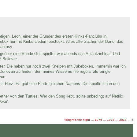
igen. Leon, einer der Gründer des ersten Kinks-Fanclubs in
ebox nur mit Kinks-Liedern bestückt. Alles alte Sachen der Band, das
Fantasy.
süber eine Runde Golf spielte, war abends das Anlaufziel klar. Und
 Believer.
ster. Die haben nur noch zwei Kneipen mit Jukeboxen. Immerhin war ich
Donovan zu finden, der meines Wissems nie regulär als Single
ven.
s Herz. Es gibt eine Platte gleichen Namens. Die spielte ich in den
her von den Turtles. Wer den Song liebt, sollte unbedingt auf Netflix
Doku“.
tonight‘s the night … 1976 … 1973 … 2018 …
»