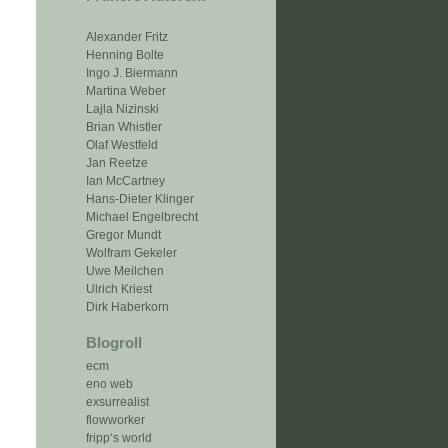
Alexander Fritz
Henning Bolte
Ingo J. Biermann
Martina Weber
Lajla Nizinski
Brian Whistler
Olaf Westfeld
Jan Reetze
Ian McCartney
Hans-Dieter Klinger
Michael Engelbrecht
Gregor Mundt
Wolfram Gekeler
Uwe Meilchen
Ulrich Kriest
Dirk Haberkorn
Blogroll
ecm
eno web
exsurrealist
flowworker
fripp‘s world