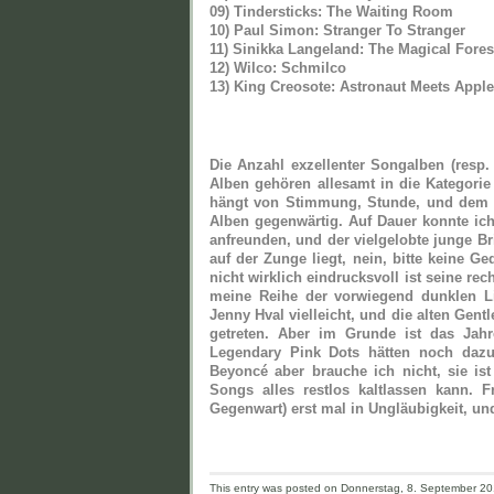
09) Tindersticks: The Waiting Room
10) Paul Simon: Stranger To Stranger
11) Sinikka Langeland: The Magical Fores
12) Wilco: Schmilco
13) King Creosote: Astronaut Meets App
Die Anzahl exzellenter Songalben (resp. 
Alben gehören allesamt in die Kategorie
hängt von Stimmung, Stunde, und dem St
Alben gegenwärtig. Auf Dauer konnte ich
anfreunden, und der vielgelobte junge B
auf der Zunge liegt, nein, bitte keine Ge
nicht wirklich eindrucksvoll ist seine re
meine Reihe der vorwiegend dunklen Li
Jenny Hval vielleicht, und die alten Ge
getreten. Aber im Grunde ist das Jahr
Legendary Pink Dots hätten noch dazug
Beyoncé aber brauche ich nicht, sie i
Songs alles restlos kaltlassen kann. 
Gegenwart) erst mal in Ungläubigkeit, un
This entry was posted on Donnerstag, 8. September 201