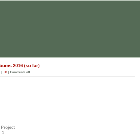
bums 2016 (so far)
g
|
TB
|
Comments off
 Project
. 1