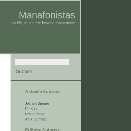
Manafonistas
on life, music etc beyond mainstream
Aktuelle Autoren:
Jochen Siemer
Uli Koch
Ursula Mayr
Anja Sturmat
Frühere Autoren: