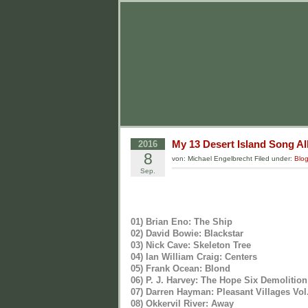
My 13 Desert Island Song Al
2016
8
von: Michael Engelbrecht Filed under:
Blo
Sep.
01) Brian Eno: The Ship
02) David Bowie: Blackstar
03) Nick Cave: Skeleton Tree
04) Ian William Craig: Centers
05) Frank Ocean: Blond
06) P. J. Harvey: The Hope Six Demolition
07) Darren Hayman: Pleasant Villages Vol
08) Okkervil River: Away