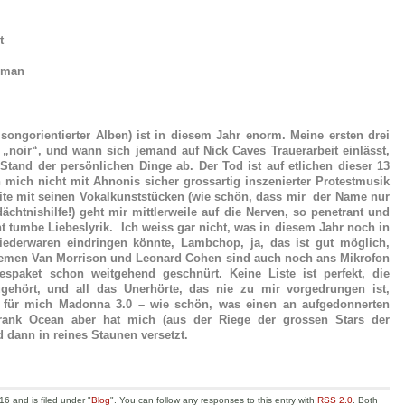
t
leman
songorientierter Alben) ist in diesem Jahr enorm. Meine ersten drei
 „noir“, und wann sich jemand auf Nick Caves Trauerarbeit einlässt,
and der persönlichen Dinge ab. Der Tod ist auf etlichen dieser 13
 mich nicht mit Ahnonis sicher grossartig inszenierter Protestmusik
rite mit seinen Vokalkunststücken (wie schön, dass mir der Name nur
dächtnishilfe!) geht mir mittlerweile auf die Nerven, so penetrant und
cht tumbe Liebeslyrik. Ich weiss gar nicht, was in diesem Jahr noch in
ederwaren eindringen könnte, Lambchop, ja, das ist gut möglich,
ntlemen Van Morrison und Leonard Cohen sind auch noch ans Mikrofon
espaket schon weitgehend geschnürt. Keine Liste ist perfekt, die
ehört, und all das Unerhörte, das nie zu mir vorgedrungen ist,
st für mich Madonna 3.0 – wie schön, was einen an aufgedonnerten
Frank Ocean aber hat mich (aus der Riege der grossen Stars der
d dann in reines Staunen versetzt.
6 and is filed under "
Blog
". You can follow any responses to this entry with
RSS 2.0
. Both