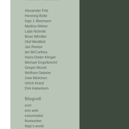
Alexander Fritz
Henning Bolte
Ingo J. Biermann
Martina Weber
Lajla Nizinski
Brian Whistler
Olaf Westfeld
Jan Reetze
Ian McCartney
Hans-Dieter Klinger
Michael Engelbrecht
Gregor Mundt
Wolfram Gekeler
Uwe Meilchen
Ulrich Kriest
Dirk Haberkorn
Blogroll
ecm
eno web
exsurrealist
flowworker
fripp‘s world