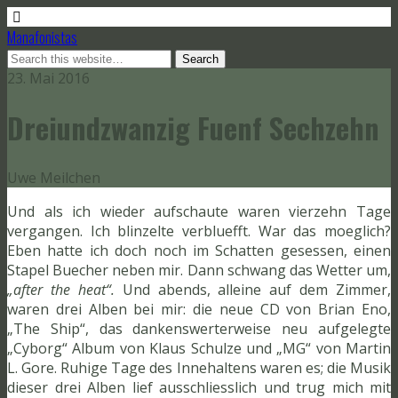
Manafonistas
23. Mai 2016
Dreiundzwanzig Fuenf Sechzehn
Uwe Meilchen
Und als ich wieder aufschaute waren vierzehn Tage
vergangen. Ich blinzelte verbluefft. War das moeglich?
Eben hatte ich doch noch im Schatten gesessen, einen
Stapel Buecher neben mir. Dann schwang das Wetter um,
„after the heat“.
Und abends, alleine auf dem Zimmer,
waren drei Alben bei mir: die neue CD von Brian Eno,
„The Ship“, das dankenswerterweise neu aufgelegte
„Cyborg“ Album von Klaus Schulze und „MG“ von Martin
L. Gore. Ruhige Tage des Innehaltens waren es; die Musik
dieser drei Alben lief ausschliesslich und trug mich mit