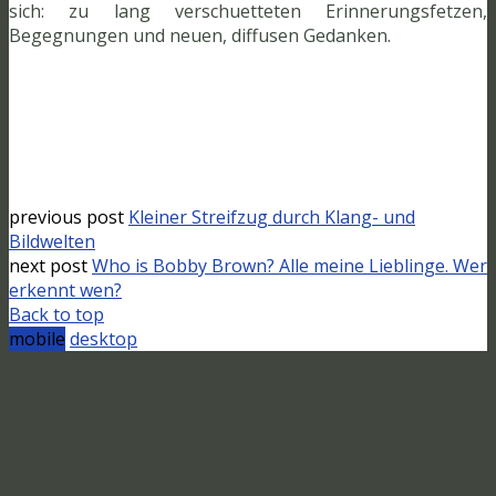
sich: zu lang verschuetteten Erinnerungsfetzen,
Begegnungen und neuen, diffusen Gedanken.
previous post
Kleiner Streifzug durch Klang- und
Bildwelten
next post
Who is Bobby Brown? Alle meine Lieblinge. Wer
erkennt wen?
Back to top
mobile
desktop