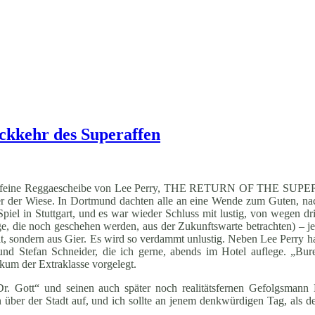
ückkehr des Superaffen
m die feine Reggaescheibe von Lee Perry, THE RETURN OF THE SUPE
r der Wiese. In Dortmund dachten alle an eine Wende zum Guten, na
el in Stuttgart, und es war wieder Schluss mit lustig, von wegen dri
ge, die noch geschehen werden, aus der Zukunftswarte betrachten) – jetz
it, sondern aus Gier. Es wird so verdammt unlustig. Neben Lee Perry hat
d Stefan Schneider, die ich gerne, abends im Hotel auflege. „Bu
ikum der Extraklasse vorgelegt.
 „Dr. Gott“ und seinen auch später noch realitätsfernen Gefolgsma
 über der Stadt auf, und ich sollte an jenem denkwürdigen Tag, als d