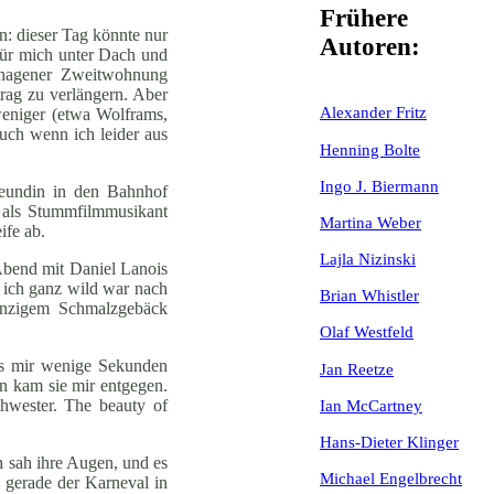
Frühere
n: dieser Tag könnte nur
Autoren:
 für mich unter Dach und
enhagener Zweitwohnung
rag zu verlängern. Aber
Alexander Fritz
weniger (etwa Wolframs,
auch wenn ich leider aus
Henning Bolte
Ingo J. Biermann
reundin in den Bahnhof
t als Stummfilmmusikant
Martina Weber
ife ab.
Lajla Nizinski
Abend mit Daniel Lanois
m ich ganz wild war nach
Brian Whistler
ranzigem Schmalzgebäck
Olaf Westfeld
was mir wenige Sekunden
Jan Reetze
en kam sie mir entgegen.
chwester. The beauty of
Ian McCartney
Hans-Dieter Klinger
h sah ihre Augen, und es
Michael Engelbrecht
gerade der Karneval in