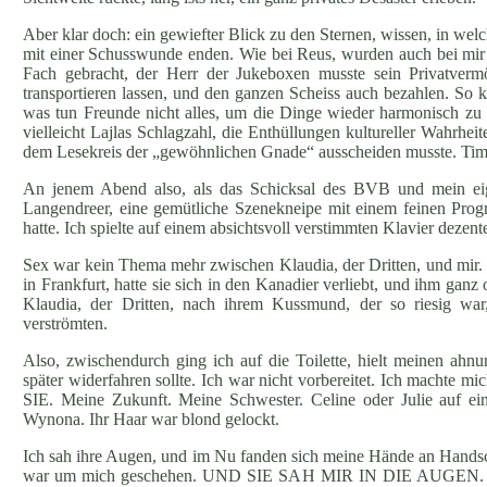
Aber klar doch: ein gewiefter Blick zu den Sternen, wissen, in wel
mit einer Schusswunde enden. Wie bei Reus, wurden auch bei mir V
Fach gebracht, der Herr der Jukeboxen musste sein Privatver
transportieren lassen, und den ganzen Scheiss auch bezahlen. So 
was tun Freunde nicht alles, um die Dinge wieder harmonisch zu 
vielleicht Lajlas Schlagzahl, die Enthüllungen kultureller Wahrhei
dem Lesekreis der „gewöhnlichen Gnade“ ausscheiden musste. Time
An jenem Abend also, als das Schicksal des BVB und mein eigen
Langendreer, eine gemütliche Szenekneipe mit einem feinen Pro
hatte. Ich spielte auf einem absichtsvoll verstimmten Klavier dez
Sex war kein Thema mehr zwischen Klaudia, der Dritten, und mir.
in Frankfurt, hatte sie sich in den Kanadier verliebt, und ihm gan
Klaudia, der Dritten, nach ihrem Kussmund, der so riesig wa
verströmten.
Also, zwischendurch ging ich auf die Toilette, hielt meinen a
später widerfahren sollte. Ich war nicht vorbereitet. Ich machte
SIE. Meine Zukunft. Meine Schwester. Celine oder Julie auf ein
Wynona. Ihr Haar war blond gelockt.
Ich sah ihre Augen, und im Nu fanden sich meine Hände an Handsche
war um mich geschehen. UND SIE SAH MIR IN DIE AUGEN. Nicht e