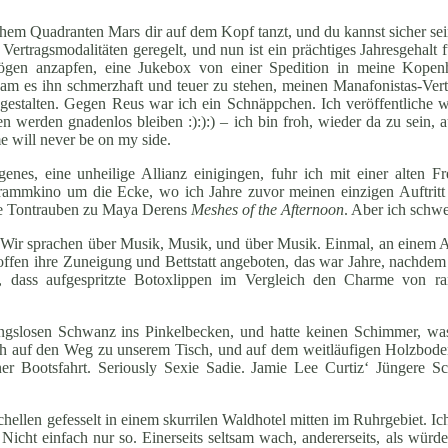
chem Quadranten Mars dir auf dem Kopf tanzt, und du kannst sicher sei
ertragsmodalitäten geregelt, und nun ist ein prächtiges Jahresgehalt
mögen anzapfen, eine Jukebox von einer Spedition in meine Kop
kam es ihn schmerzhaft und teuer zu stehen, meinen Manafonistas-Vert
gestalten. Gegen Reus war ich ein Schnäppchen. Ich veröffentliche 
ten werden gnadenlos bleiben :):):) – ich bin froh, wieder da zu sein, 
 will never be on my side.
es, eine unheilige Allianz einigingen, fuhr ich mit einer alten F
grammkino um die Ecke, wo ich Jahre zuvor meinen einzigen Auftrit
ente Tontrauben zu Maya Derens
Meshes of the Afternoon
. Aber ich schwe
 Wir sprachen über Musik, Musik, und über Musik. Einmal, an einem 
z offen ihre Zuneigung und Bettstatt angeboten, das war Jahre, nachde
r, dass aufgespritzte Botoxlippen im Vergleich den Charme von 
hnungslosen Schwanz ins Pinkelbecken, und hatte keinen Schimmer, 
 mich auf den Weg zu unserem Tisch, und auf dem weitläufigen Holzbod
er Bootsfahrt. Seriously Sexie Sadie. Jamie Lee Curtiz‘ Jüngere S
llen gefesselt in einem skurrilen Waldhotel mitten im Ruhrgebiet. Ic
infach nur so. Einerseits seltsam wach, andererseits, als würde 