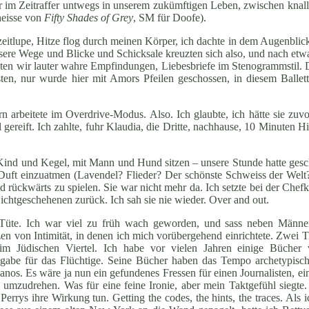
ar im Zeitraffer untwegs in unserem zukümftigen Leben, zwischen knal
heisse von
Fifty Shades of Grey
, SM für Doofe).
zeitlupe, Hitze flog durch meinen Körper, ich dachte in dem Augenblick
sere Wege und Blicke und Schicksale kreuzten sich also, und nach et
telten wir lauter wahre Empfindungen, Liebesbriefe im Stenogrammstil
en, nur wurde hier mit Amors Pfeilen geschossen, in diesem Ballet
 arbeitete im Overdrive-Modus. Also. Ich glaubte, ich hätte sie zuvo
gereift. Ich zahlte, fuhr Klaudia, die Dritte, nachhause, 10 Minuten H
it Kind und Kegel, mit Mann und Hund sitzen – unsere Stunde hatte gesch
ren Duft einzuatmen (Lavendel? Flieder? Der schönste Schweiss der We
 rückwärts zu spielen. Sie war nicht mehr da. Ich setzte bei der Chef
chtgeschehenen zurück. Ich sah sie nie wieder. Over and out.
er Tüte. Ich war viel zu früh wach geworden, und sass neben Männ
zen von Intimität, in denen ich mich vorübergehend einrichtete. Zwei Ti
 im Jüdischen Viertel. Ich habe vor vielen Jahren einige Bücher 
gabe für das Flüchtige. Seine Bücher haben das Tempo archetypis
anos. Es wäre ja nun ein gefundenes Fressen für einen Journalisten, e
 umzudrehen. Was für eine feine Ironie, aber mein Taktgefühl siegte.
rrys ihre Wirkung tun. Getting the codes, the hints, the traces. Als i