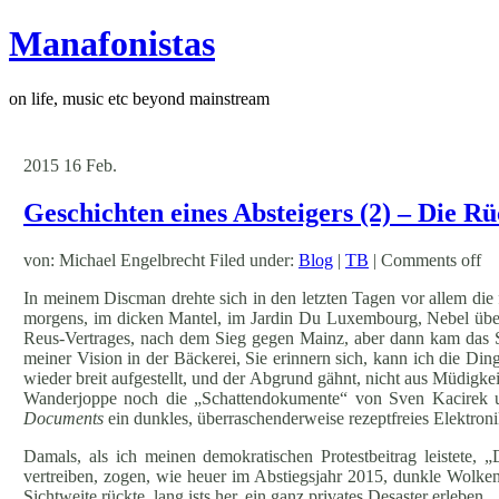
Manafonistas
on life, music etc beyond mainstream
2015
16
Feb.
Geschichten eines Absteigers (2) – Die R
von: Michael Engelbrecht Filed under:
Blog
|
TB
|
Comments off
In meinem Discman drehte sich in den letzten Tagen vor alle
morgens, im dicken Mantel, im Jardin Du Luxembourg, Nebel übe
Reus-Vertrages, nach dem Sieg gegen Mainz, aber dann kam das Spi
meiner Vision in der Bäckerei, Sie erinnern sich, kann ich die Din
wieder breit aufgestellt, und der Abgrund gähnt, nicht aus Müdigke
Wanderjoppe noch die „Schattendokumente“ von Sven Kacirek un
Documents
ein dunkles, überraschenderweise rezeptfreies Elektron
Damals, als ich meinen demokratischen Protestbeitrag leistete,
vertreiben, zogen, wie heuer im Abstiegsjahr 2015, dunkle Wolken
Sichtweite rückte, lang ists her, ein ganz privates Desaster erleben.