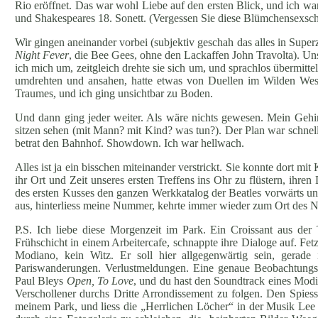
Rio eröffnet. Das war wohl Liebe auf den ersten Blick, und ich w
und Shakespeares 18. Sonett. (Vergessen Sie diese Blümchensexsc
Wir gingen aneinander vorbei (subjektiv geschah das alles in Super
Night Fever
, die Bee Gees, ohne den Lackaffen John Travolta). Un
ich mich um, zeitgleich drehte sie sich um, und sprachlos übermit
umdrehten und ansahen, hatte etwas von Duellen im Wilden West
Traumes, und ich ging unsichtbar zu Boden.
Und dann ging jeder weiter. Als wäre nichts gewesen. Mein Gehirn
sitzen sehen (mit Mann? mit Kind? was tun?). Der Plan war schnell 
betrat den Bahnhof. Showdown. Ich war hellwach.
Alles ist ja ein bisschen miteinander verstrickt. Sie konnte dort m
ihr Ort und Zeit unseres ersten Treffens ins Ohr zu flüstern, ih
des ersten Kusses den ganzen Werkkatalog der Beatles vorwärts und
aus, hinterliess meine Nummer, kehrte immer wieder zum Ort des Ni
P.S. Ich liebe diese Morgenzeit im Park. Ein Croissant aus d
Frühschicht in einem Arbeitercafe, schnappte ihre Dialoge auf. Fet
Modiano, kein Witz. Er soll hier allgegenwärtig sein, gerade
Pariswanderungen. Verlustmeldungen. Eine genaue Beobachtungs
Paul Bleys
Open, To Love
, und du hast den Soundtrack eines Modi
Verschollener durchs Dritte Arrondissement zu folgen. Den Spiess
meinem Park, und liess die „Herrlichen Löcher“ in der Musik Lee Pe