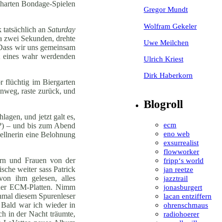
lharten Bondage-Spielen
Gregor Mundt
Wolfram Gekeler
 tatsächlich an
Saturday
wa zwei Sekunden, drehte
Uwe Meilchen
. Dass wir uns gemeinsam
t eines wahr werdenden
Ulrich Kriest
Dirk Haberkorn
r flüchtig im Biergarten
inweg, raste zurück, und
Blogroll
lagen, und jetzt galt es,
ecm
lt?) – und bis zum Abend
eno web
kellnerin eine Belohnung
exsurrealist
flowworker
ern und Frauen von der
fripp‘s world
sche weiter sass Patrick
jan reetze
von ihm gelesen, alles
jazztrail
cher ECM-Platten. Nimm
jonasburgert
inmal diesem Spurenleser
lacan entziffern
 Bald war ich wieder in
ohrenschmaus
ch in der Nacht träumte,
radiohoerer