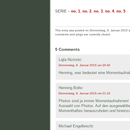
SERIE –
no. 1
,
no. 2
,
no. 3
,
no. 4
,
no. 5
This entry was posted on Donnerstag, 8. Januar 2015 an
comments and pings are currently closed.
5 Comments
Lajla Nizinski:
Donnerstag, 8. Januar 2015 um 20:40
Henning, was bedeutet eine Momentaufnahme
Henning Bolte:
Donnerstag, 8. Januar 2015 um 21:10
Photos sind ja immer Momentaufnahmen! U
Auswahl von Photos. Auf den ausgewählten
Momenthaftes herauszuholen und hineinzu
Michael Engelbrecht: