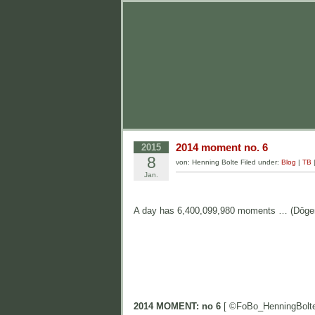
2014 moment no. 6
2015
8
von: Henning Bolte Filed under:
Blog
|
TB
Jan.
A day has 6,400,099,980 moments … (Dōge
2014 MOMENT: no 6
[ ©FoBo_HenningBolte