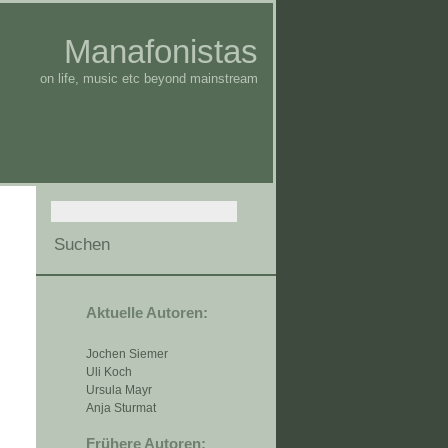
Manafonistas
on life, music etc beyond mainstream
Aktuelle Autoren:
Jochen Siemer
Uli Koch
Ursula Mayr
Anja Sturmat
Frühere Autoren: