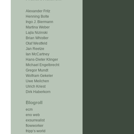
Alexander Fritz
Henning Bolte
Ingo J. Biermann
Martina Weber
Lajla Nizinski
Brian Whistler
Olaf Westfeld
Jan Reetze
Ian McCartney
Hans-Dieter Klinger
Michael Engelbrecht
Gregor Mundt
Wolfram Gekeler
Uwe Meilchen
Ulrich Kriest
Dirk Haberkorn
Blogroll
ecm
eno web
exsurrealist
flowworker
fripp‘s world