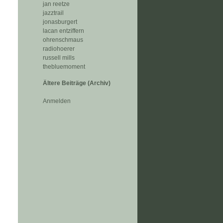
jan reetze
jazztrail
jonasburgert
lacan entziffern
ohrenschmaus
radiohoerer
russell mills
thebluemoment
Ältere Beiträge (Archiv)
Anmelden