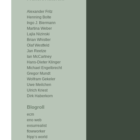
Alexander Fritz
Henning Bolte
Ingo J. Biermann
Martina Weber
Lajla Nizinski
Brian Whistler
Olaf Westfeld
Jan Reetze
Ian McCartney
Hans-Dieter Klinger
Michael Engelbrecht
Gregor Mundt
Wolfram Gekeler
Uwe Meilchen
Ulrich Kriest
Dirk Haberkorn
Blogroll
ecm
eno web
exsurrealist
flowworker
fripp‘s world