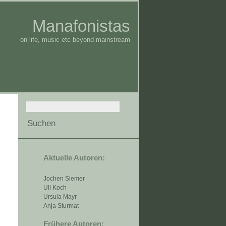
Manafonistas
on life, music etc beyond mainstream
Aktuelle Autoren:
Jochen Siemer
Uli Koch
Ursula Mayr
Anja Sturmat
Frühere Autoren: