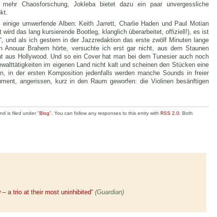
r mehr Chaosforschung, Jokleba bietet dazu ein paar unvergessliche
kt.
inige umwerfende Alben: Keith Jarrett, Charlie Haden und Paul Motian
wird das lang kursierende Bootleg, klanglich überarbeitet, offiziell!), es ist
, und als ich gestern in der Jazzredaktion das erste zwölf Minuten lange
 Anouar Brahem hörte, versuchte ich erst gar nicht, aus dem Staunen
t aus Hollywood. Und so ein Cover hat man bei dem Tunesier auch noch
walttätigkeiten im eigenen Land nicht kalt und scheinen den Stücken eine
, in der ersten Komposition jedenfalls werden manche Sounds in freier
ment, angerissen, kurz in den Raum geworfen: die Violinen besänftigen
d is filed under "
Blog
". You can follow any responses to this entry with
RSS 2.0
. Both
 a trio at their most uninhibited“
(Guardian)