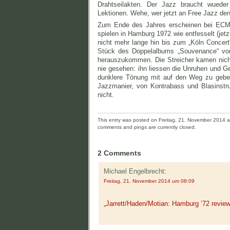
Drahtseilakten. Der Jazz braucht wuede
Lektionen. Wehe, wer jetzt an Free Jazz den
Zum Ende des Jahres erscheinen bei ECM e
spielen in Hamburg 1972 wie entfesselt (jetzt 
nicht mehr lange hin bis zum „Köln Concert“
Stück des Doppelalbums „Souvenance“ von
herauszukommen. Die Streicher kamen nich
nie gesehen: ihn liessen die Unruhen und Ge
dunklere Tönung mit auf den Weg zu geben
Jazzmanier, von Kontrabass und Blasinstru
nicht.
This entry was posted on Freitag, 21. November 2014 an
comments and pings are currently closed.
2 Comments
Michael Engelbrecht:
Freitag, 21. November 2014 um 08:09
„Jarrett/Haden/Motian: Hamburg ’72 review –