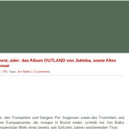
nest, oder: das Album OUTLAND von Jokleba, sowie Altes
nouar
g
|
TB
| Tags:
Jon Balke
|
2 Comments
lke, des Trompeters und Sängers Per Jorgensen sowie des Trommlers und
rer Europatournee, die morgen in Bristol endet, schrieb mir Jon Balke
rspenstige Werk eines bereits seit fünfzehn Jahren existierenden Trios: