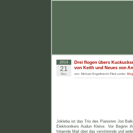
Drei flogen übers Kuckucks
2014
21
von Keith und Neues von A
Nov.
von: Michael Engelbrecht Filed under:
Blo
Jokleba ist das Trio des Pianisten Jon Ba
Elektronikers Audun Kleive. Vor Beginn ih
folgende Mail über das verstörende und wide