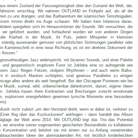
aus einem Zustand der Fassungslosigkeit über den Zustand der Welt, der,
Wahnsinn umschlug. Wir nahmen OUTLAND im Frühjahr auf, als all die
rien zu uns drangen, und das Barbarentum der islamischen Terrorbrigaden:
ivem Irrsinn direkt ins Auge schauen. Wir haben kein Interesse daran,
täten spiegelten sich im Herausströmen der Sounds. Wir versuchten, die
n wir gefüttert wurden, und fortlaufend wurden wir von anderen Dingen
die Klarheit in der Musik, ihr Puls, jedem Mitspieler in kleinsten
 ständig auseinander gerissen von plötzlichen Strömungen paralleler oder
in Karriereschritt in eine neue Richtung, es ist ein direktes Dokument der
 flossen.“
 groovefreudigen Jazz widerspricht, mit bizarren Sounds, und einer Palette
e und gespenstisch eruptivem Furor ist Jokleba eine so aufregende wie
iesem Jazz fliegen Fetzen, stolpern Rhythmen – und auch wenn Balke,
t in exotisch Masken schlüpfen, sind gewisse Parallelen zu einigen
icago alles andere als weit hergeholt. Bei den Chicagoer Pionieren wie bei
e Musik, surreal, wild, unberechenbar daherkommt, darum, eigene Ideen
en. Jokleba trauen ihren Kontrasten und Brechungen zurecht emotionale
en, explosiven energiefeldern gewinnen lyrische Momente eine besondere
ons).
Musik nicht zuletzt „um den Verstand dreht, wenn er dabei ist, verloren zu
r „Einer flog über das Kuckucksnest“ anklingen – dann handelt das Album
räglage der Welt anno 2014. Mit OUTLAND legt das Trio das Potential
, wo einzelne seiner sogenannten gesicherten Bestandteile zu kollabieren
e Konzentration und belohnt sie mit einem nur zu Anfang verwirrenden
 abtauchenden Ideen der atemraubenden Art, mit lerztlich kinderleichten