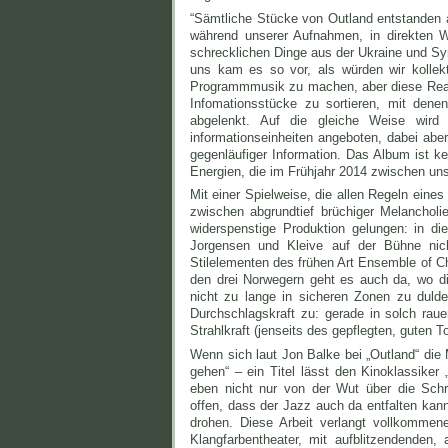
“Sämtliche Stücke von Outland entstanden 
während unserer Aufnahmen, in direkten 
schrecklichen Dinge aus der Ukraine und Sy
uns kam es so vor, als würden wir kollekt
Programmmusik zu machen, aber diese Reali
Infomationsstücke zu sortieren, mit dene
abgelenkt. Auf die gleiche Weise wird 
informationseinheiten angeboten, dabei aber
gegenläufiger Information. Das Album ist ke
Energien, die im Frühjahr 2014 zwischen uns
Mit einer Spielweise, die allen Regeln eines
zwischen abgrundtief brüchiger Melancholi
widerspenstige Produktion gelungen: in d
Jorgensen und Kleive auf der Bühne nich
Stilelementen des frühen Art Ensemble of Ch
den drei Norwegern geht es auch da, wo di
nicht zu lange in sicheren Zonen zu duld
Durchschlagskraft zu: gerade in solch rau
Strahlkraft (jenseits des gepflegten, guten T
Wenn sich laut Jon Balke bei „Outland“ die 
gehen“ – ein Titel lässt den Kinoklassike
eben nicht nur von der Wut über die Sch
offen, dass der Jazz auch da entfalten kann
drohen. Diese Arbeit verlangt vollkommen
Klangfarbentheater, mit aufblitzendenden,