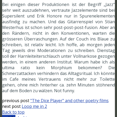
Bei einigen dieser Produktionen ist der Begriff „Jazz“
sehr weit auszudehnen, vertraute Jazzelemente sind bei
Supersilent und Erik Honore nur in Spurenelementen
ausfindig zu machen. Und das Gitarrenspiel von Stian
Westerhus ist schon sehr post-post-post-fusion. Aber an
den Rändern, nicht in den Konventionen, warten die
grösseren Überraschungen. Auf der Couch ins Blaue zu
schreiben, ist relativ leicht. Ich hoffe, ab morgen jeden
Tag jeweils drei Moderationen zu schreiben. Dienstag
soll der Harnleiteiterschlauch unter Vollnarkose gezogen
werden, in einem anderen Institut. Warum habe ich als
ultima ratio kein Morphium bekommen? Die
Schmerzattacken verhindern das Alltagsritual. Ich könnte
im Cafe meines Vertrauens nicht mehr zur Toilette
gehen, ohne mich hnterher ca. zehn Minuten stöhnend
auf dem Boden zu wälzen. Not funny.
previous post
"The Dice Player" and other poetry films
next post
Loop me in 2
Back to top