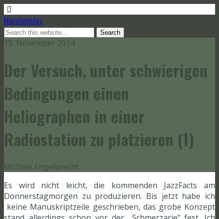
Manafonistas
15. November 2014
Der Versuch, unter schwierigen
Bedingungen einen
Heliographen in einer
Radiostation zu platzieren (1)
Michael Engelbrecht
Es wird nicht leicht, die kommenden JazzFacts am
Donnerstagmorgen zu produzieren. Bis jetzt habe ich
keine Manuskriptzeile geschrieben, das grobe Konzept
stand allerdings schon vor der „Schmerzarie“ fest. Ich