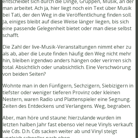
entscheidet sich durch die Dinge, Gruppen, Musik, an der
man arbeitet. Ach ja, hier liegt noch ein Text über Musik
bei Tati, der den Weg in die Veröffentlichung finden soll.
Ja, einiges bleibt auf diese Weise länger liegen, bis sich
eine passende Gelegenheit bietet oder man diese selbst
schafft.
Die Zahl der live-Musik-Veranstaltungen nimmt eher zu
als ab, aber die Leute finden häufig den Weg nicht mehr
hin, bleiben irgendwo anders hängen oder verirren sich
total. Absichtlich oder unabsichtlich. Eine Verschwörung
von beiden Seiten?
Wohnte man in den Fünfigern, Sechzigern, Siebizigern in
tiefster oder weniger tieferen Provinz oder kleinen
Nestern, waren Radio und Plattenspieler eine Segnung.
Zeiten des Entdeckens und Verlangens. Weg, begraben.
Aber, man höre und staune: hierzulande wurden im
letzten halben Jahr fast ebenso viel neue Vinyls verkauft
wie Cds. D.h. Cds sacken weiter ab und Vinyl steigt
ungleich schneller nach oben.