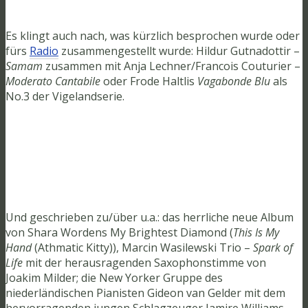
Es klingt auch nach, was kürzlich besprochen wurde oder
fürs
Radio
zusammengestellt wurde: Hildur Gutnadottir –
Samam
zusammen mit Anja Lechner/Francois Couturier –
Moderato Cantabile
oder Frode Haltlis
Vagabonde Blu
als
No.3 der Vigelandserie.
Und geschrieben zu/über u.a.: das herrliche neue Album
von Shara Wordens My Brightest Diamond (
This Is My
Hand
(Athmatic Kitty)), Marcin Wasilewski Trio –
Spark of
Life
mit der herausragenden Saxophonstimme von
Joakim Milder; die New Yorker Gruppe des
niederländischen Pianisten Gideon van Gelder mit dem
hervorragenden jungen Schlagzeuger Jamire Williams,