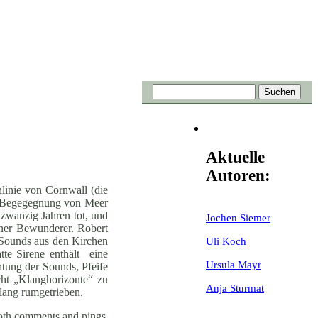
Aktuelle
Autoren:
linie von Cornwall (die
die Begegegnung von Meer
zwanzig Jahren tot, und
Jochen Siemer
iner Bewunderer. Robert
-Sounds aus den Kirchen
Uli Koch
te Sirene enthält eine
Ursula Mayr
tung der Sounds, Pfeife
cht „Klanghorizonte“ zu
Anja Sturmat
lang rumgetrieben.
oth comments and pings