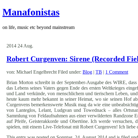
Manafonistas
on life, music etc beyond mainstream
2014
24
Aug.
Robert Curgenven: Sirene (Recorded Fie
von: Michael Engelbrecht Filed under:
Blog
|
TB
|
1 Comment
Brian Morton schreibt in der September-Ausgabe des WIRE, dass de
das Lebens seines Vaters gegen Ende des ersten Weltkrieges eingef
und Land verkünde, von menschlichem und tierischem Leben, und di
heute kaum mehr bekannt in seiner Heimat, wo sie seinen Hof abri
Curgenvens bemerkenswerte Musik mag da wie eine unbeabsichtig
von Lanteglos, Lelant, Ludgvan und Towednack – alles Ortsnam
Sammlung von Feldaufnahmen aus einer verwilderten Randzone Engl
auf Pfeife, Geisterakkorde und Obertöne. Ich werde versuchen, 
spielen, mit einem Live-Telefonat mit Robert Curgenven! Ich lieb
This entry was posted on Sonntag, 24. August 2014 and is filed und