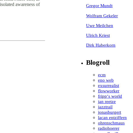
isolated awareness of
Gregor Mundt
Wolfram Gekeler
Uwe Meilchen
Ulrich Kriest
Dirk Haberkorn
Blogroll
ecm
eno web
exsurrealist
flowworker
fripp‘s world
jan reetze
jazztrail
jonasburgert
lacan entziffern
ohrenschmaus
radiohoerer