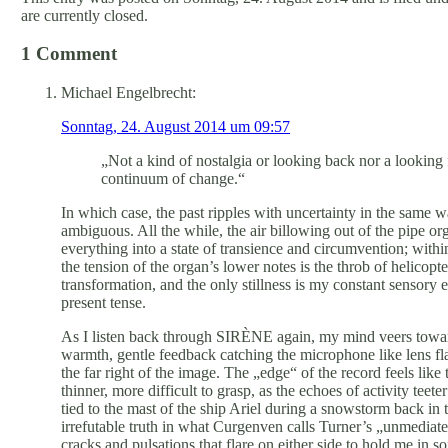
are currently closed.
1 Comment
Michael Engelbrecht:
Sonntag, 24. August 2014 um 09:57
„Not a kind of nostalgia or looking back nor a looking 
continuum of change.“
In which case, the past ripples with uncertainty in the same 
ambiguous. All the while, the air billowing out of the pipe org
everything into a state of transience and circumvention; with
the tension of the organ’s lower notes is the throb of helicop
transformation, and the only stillness is my constant sensor
present tense.
As I listen back through SIRÈNE again, my mind veers toward 
warmth, gentle feedback catching the microphone like lens fl
the far right of the image. The „edge“ of the record feels like t
thinner, more difficult to grasp, as the echoes of activity te
tied to the mast of the ship Ariel during a snowstorm back in t
irrefutable truth in what Curgenven calls Turner’s „unmediat
cracks and pulsations that flare on either side to hold me in 