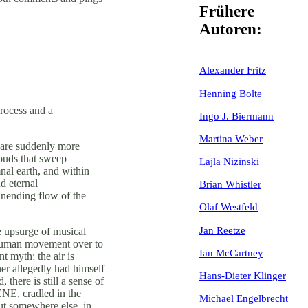
Frühere
Autoren:
Alexander Fritz
Henning Bolte
process and a
Ingo J. Biermann
Martina Weber
e are suddenly more
louds that sweep
Lajla Nizinski
nal earth, and within
d eternal
Brian Whistler
unending flow of the
Olaf Westfeld
Jan Reetze
e upsurge of musical
f human movement over to
Ian McCartney
nt myth; the air is
ner allegedly had himself
Hans-Dieter Klinger
there is still a sense of
ÈNE, cradled in the
Michael Engelbrecht
but somewhere else, in