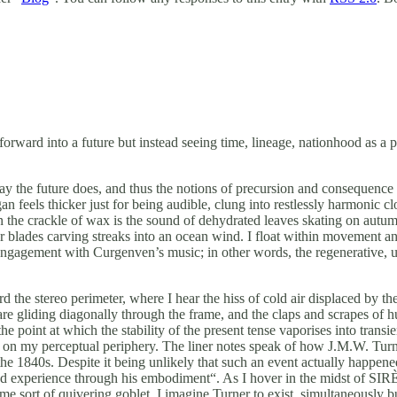
forward into a future but instead seeing time, lineage, nationhood as a 
way the future does, and thus the notions of precursion and consequenc
an feels thicker just for being audible, clung into restlessly harmonic c
in the crackle of wax is the sound of dehydrated leaves skating on autum
ter blades carving streaks into an ocean wind. I float within movement an
y engagement with Curgenven’s music; in other words, the regenerative, 
the stereo perimeter, where I hear the hiss of cold air displaced by th
are gliding diagonally through the frame, and the claps and scrapes o
he point at which the stability of the present tense vaporises into transie
eter on my perceptual periphery. The liner notes speak of how J.M.W. Tur
he 1840s. Despite it being unlikely that such an event actually happened, 
ed experience through his embodiment“. As I hover in the midst of SIR
some sort of quivering goblet, I imagine Turner to exist, simultaneously 