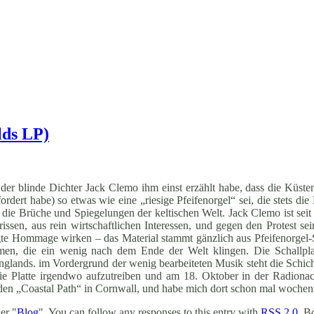
lds LP)
r blinde Dichter Jack Clemo ihm einst erzählt habe, dass die Küsten
ordert habe) so etwas wie eine „riesige Pfeifenorgel“ sei, die stets 
e Brüche und Spiegelungen der keltischen Welt. Jack Clemo ist seit 
ssen, aus rein wirtschaftlichen Interessen, und gegen den Protest se
te Hommage wirken – das Material stammt gänzlich aus Pfeifenorgel
en, die ein wenig nach dem Ende der Welt klingen. Die Schallplat
ands. im Vordergrund der wenig bearbeiteten Musik steht die Schich
die Platte irgendwo aufzutreiben und am 18. Oktober in der Radiona
e den „Coastal Path“ in Cornwall, und habe mich dort schon mal wochen
er "
Blog
". You can follow any responses to this entry with
RSS 2.0
. B