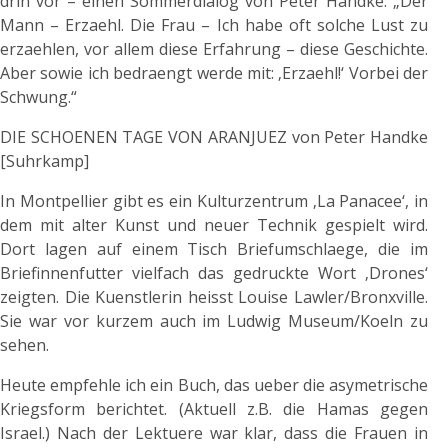
drin vor – einen Sommerdialog von Peter Handke: „Der
Mann – Erzaehl. Die Frau – Ich habe oft solche Lust zu
erzaehlen, vor allem diese Erfahrung – diese Geschichte.
Aber sowie ich bedraengt werde mit: ‚Erzaehl!‘ Vorbei der
Schwung.“
DIE SCHOENEN TAGE VON ARANJUEZ von Peter Handke
[Suhrkamp]
In Montpellier gibt es ein Kulturzentrum ‚La Panacee‘, in
dem mit alter Kunst und neuer Technik gespielt wird.
Dort lagen auf einem Tisch Briefumschlaege, die im
Briefinnenfutter vielfach das gedruckte Wort ‚Drones‘
zeigten. Die Kuenstlerin heisst Louise Lawler/Bronxville.
Sie war vor kurzem auch im Ludwig Museum/Koeln zu
sehen.
Heute empfehle ich ein Buch, das ueber die asymetrische
Kriegsform berichtet. (Aktuell z.B. die Hamas gegen
Israel.) Nach der Lektuere war klar, dass die Frauen in