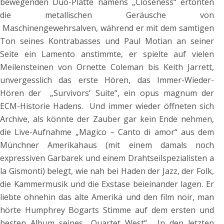
bewegenden Duo-Platte namens „Closeness“ ertönten
die metallischen Geräusche von
Maschinengewehrsalven, während er mit dem samtigen
Ton seines Kontrabasses und Paul Motian an seiner
Seite ein Lamento anstimmte, er spielte auf vielen
Meilensteinen von Ornette Coleman bis Keith Jarrett,
unvergesslich das erste Hören, das Immer-Wieder-
Hören der „Survivors‘ Suite“, ein opus magnum der
ECM-Historie Hadens. Und immer wieder öffneten sich
Archive, als könnte der Zauber gar kein Ende nehmen,
die Live-Aufnahme „Magico – Canto di amor“ aus dem
Münchner Amerikahaus (mit einem damals noch
expressiven Garbarek und einem Drahtseilspezialisten a
la Gismonti) belegt, wie nah bei Haden der Jazz, der Folk,
die Kammermusik und die Exstase beieinander lagen. Er
liebte ohnehin das alte Amerika und den film noir, man
hörte Humphrey Bogarts Stimme auf dem ersten und
besten Album seines „Quartet West“. In den letzten