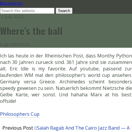
Manafonistas
3. Juli 2014
Where’s the ball
Lajla Nizinski
Ich las heute in der Rheinischen Post, dass Monthy Python
nach 30 Jahren zurueck sind. 361 Jahre sind sie zusammen
alt. Eric Idle is my favorite. Auf youtube, passend zur
laufenden WM mal den philosopher’s world cup ansehen.
Germany versa Greece. Archimedes scheint besonders
speedy gewesen zu sein. Natuerlich bekommt Nietzsche die
Gelbe Karte, wer sonst. Und hahaha Marx at his best:
offside!
Philosophers Cup
Previous Post
Salah Ragab And The Cairo Jazz Band — A