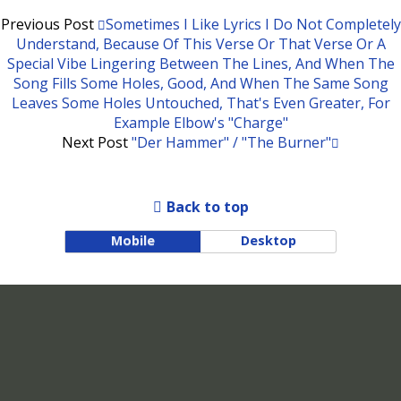
Previous Post
Sometimes I Like Lyrics I Do Not Completely
Understand, Because Of This Verse Or That Verse Or A
Special Vibe Lingering Between The Lines, And When The
Song Fills Some Holes, Good, And When The Same Song
Leaves Some Holes Untouched, That's Even Greater, For
Example Elbow's "Charge"
Next Post
"Der Hammer" / "The Burner"
Back to top
Mobile
Desktop