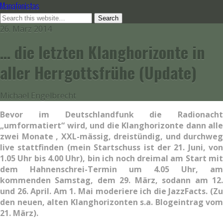
Manafonistas
26. März 2014
… die letzten Klanghorizonte in
aller Herrgottsfrühe (Update)
Michael Engelbrecht
Bevor im Deutschlandfunk die Radionacht
„umformatiert“ wird, und die Klanghorizonte dann alle
zwei Monate , XXL-mässig, dreistündig, und durchweg
live stattfinden (mein Startschuss ist der 21. Juni, von
1.05 Uhr bis 4.00 Uhr), bin ich noch dreimal am Start mit
dem Hahnenschrei-Termin um 4.05 Uhr, am
kommenden Samstag, dem 29. März, sodann am 12.
und 26. April. Am 1. Mai moderiere ich die JazzFacts. (Zu
den neuen, alten Klanghorizonten s.a. Blogeintrag vom
21. März).