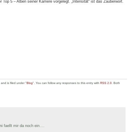
 Top 5 – Alben seiner Karriere vorgelegt. „Intensität“ ist das Zauberwort.
nd is filed under "
Blog
". You can follow any responses to this entry with
RSS 2.0
. Both
ni faellt mir da noch ein….