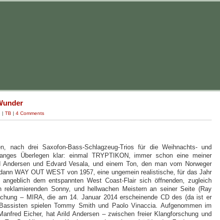
Wunder
g
|
TB
|
4 Comments
n, nach drei Saxofon-Bass-Schlagzeug-Trios für die Weihnachts- und
 langes Überlegen klar: einmal TRYPTIKON, immer schon eine meiner
ild Andersen und Edvard Vesala, und einem Ton, den man vom Norweger
), dann WAY OUT WEST von 1957, eine ungemein realistische, für das Jahr
 angeblich dem entspannten West Coast-Flair sich öffnenden, zugleich
ch reklamierenden Sonny, und hellwachen Meistern an seiner Seite (Ray
chung – MIRA, die am 14. Januar 2014 erscheinende CD des (da ist er
m Bassisten spielen Tommy Smith und Paolo Vinaccia. Aufgenommen im
Manfred Eicher, hat Arild Andersen – zwischen freier Klangforschung und