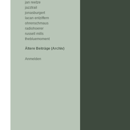
jan reetze
jazztrail
jonasburgert
lacan entziffern
ohrenschmaus
radiohoerer
russell mills
thebluemoment
Ältere Beiträge (Archiv)
Anmelden