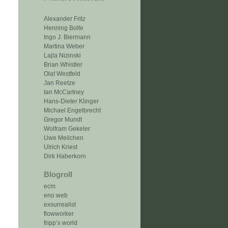
Alexander Fritz
Henning Bolte
Ingo J. Biermann
Martina Weber
Lajla Nizinski
Brian Whistler
Olaf Westfeld
Jan Reetze
Ian McCartney
Hans-Dieter Klinger
Michael Engelbrecht
Gregor Mundt
Wolfram Gekeler
Uwe Meilchen
Ulrich Kriest
Dirk Haberkorn
Blogroll
ecm
eno web
exsurrealist
flowworker
fripp‘s world