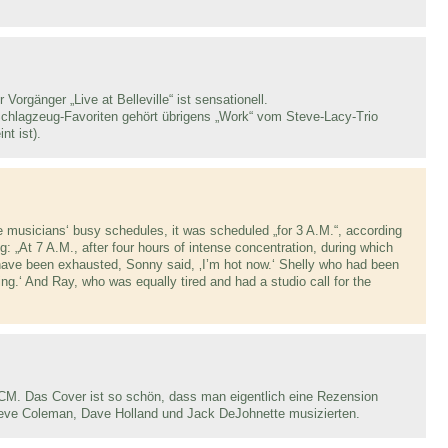
Vorgänger „Live at Belleville“ ist sensationell.
hlagzeug-Favoriten gehört übrigens „Work“ vom Steve-Lacy-Trio
nt ist).
the musicians‘ busy schedules, it was scheduled „for 3 A.M.“, according
g: „At 7 A.M., after four hours of intense concentration, during which
have been exhausted, Sonny said, ‚I’m hot now.‘ Shelly who had been
ying.‘ And Ray, who was equally tired and had a studio call for the
M. Das Cover ist so schön, dass man eigentlich eine Rezension
teve Coleman, Dave Holland und Jack DeJohnette musizierten.