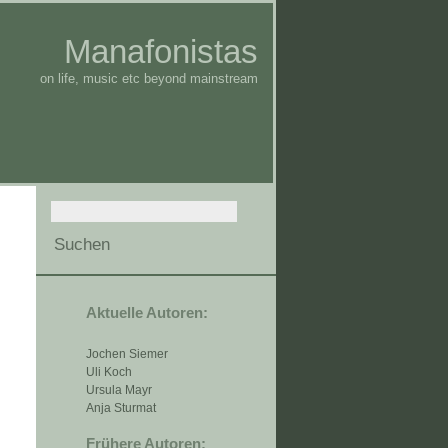
Manafonistas
on life, music etc beyond mainstream
Aktuelle Autoren:
Jochen Siemer
Uli Koch
Ursula Mayr
Anja Sturmat
Frühere Autoren: