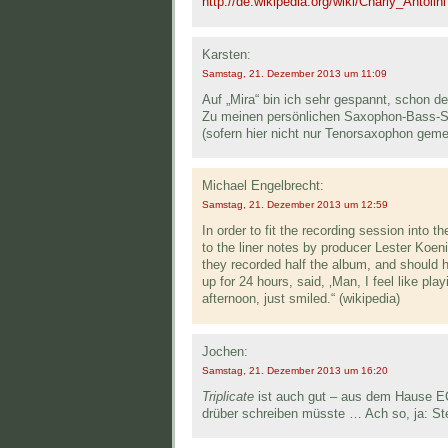
http://de.wikipedia.org/wiki/Charly_Antolini
Karsten:
Samstag, 21. Dezember 2013 um 11:09
Auf „Mira“ bin ich sehr gespannt, schon der 
Zu meinen persönlichen Saxophon-Bass-Sc
(sofern hier nicht nur Tenorsaxophon gemei
Michael Engelbrecht:
Samstag, 21. Dezember 2013 um 12:59
In order to fit the recording session into 
to the liner notes by producer Lester Koeni
they recorded half the album, and should 
up for 24 hours, said, ‚Man, I feel like pla
afternoon, just smiled.“ (wikipedia)
Jochen:
Samstag, 21. Dezember 2013 um 16:20
Triplicate
ist auch gut – aus dem Hause EC
drüber schreiben müsste … Ach so, ja: S