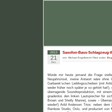
Saxofon-Bass-Schlagzeug-
2013
21
von: Michael Engelbrecht Filed under:
Blo
Dez.
Würde mir heute jemand die Frage stelle
Neujahrsinsel, meine Antwort wäre ohne
Garbarek’schen Lieblingsscheiben (mit Ar
weder früher noch später je so gehört hat!
überragende Soundreproduktion, mit einem
gnadenlos den linken Lautsprecher für si
Brown und Shelly Manne), sowie – Überras
wieder!) Arild Andersen Trios: neben de
Rainbow Studio, Oslo, und produziert von 