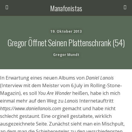
Manafonistas
19. Oktober 2013
Gregor Öffnet Seinen Plattenschrank (54)
Gregor Mundt
In Erwartung eines neuen Albums von
Daniel Lanois
(Interview mit dem Meister vom 6.July im Rolling-Stone-
Magazin), es soll
You Are Wonder
heißen, habe ich mich
einmal mehr auf den Weg zu
Lanois
Internetauftritt
https://www.daniellanois.com
gemacht und habe nicht
schlecht gestaunt. Eine orginell gestaltete, wirklich
ausgezeichnete Seite. Zunächst sieht man ein Mischpult,
an dem man die Schieberegeler zu den verschiedensten