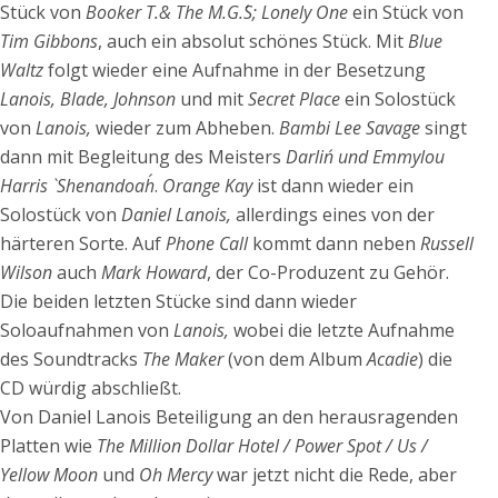
Stück von
Booker T.& The M.G.´S;
Lonely One
ein Stück von
Tim Gibbons
, auch ein absolut schönes Stück. Mit
Blue
Waltz
folgt wieder eine Aufnahme in der Besetzung
Lanois, Blade, Johnson
und mit
Secret Place
ein Solostück
von
Lanois,
wieder zum Abheben.
Bambi Lee Savage
singt
dann mit Begleitung des Meisters
Darlin´ und Emmylou
Harris `Shenandoah´
.
Orange Kay
ist dann wieder ein
Solostück von
Daniel Lanois,
allerdings eines von der
härteren Sorte. Auf
Phone Call
kommt dann neben
Russell
Wilson
auch
Mark Howard
, der Co-Produzent zu Gehör.
Die beiden letzten Stücke sind dann wieder
Soloaufnahmen von
Lanois,
wobei die letzte Aufnahme
des Soundtracks
The Maker
(von dem Album
Acadie
) die
CD würdig abschließt.
Von Daniel Lanois Beteiligung an den herausragenden
Platten wie
The Million Dollar Hotel / Power Spot / Us /
Yellow Moon
und
Oh Mercy
war jetzt nicht die Rede, aber