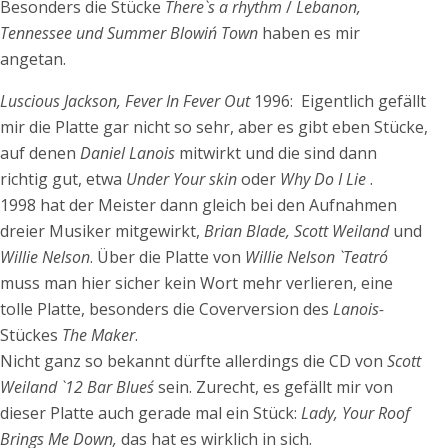
Besonders die Stücke
There`s a rhythm
/
Lebanon,
Tennessee und Summer Blowin´ Town
haben es mir
angetan.
Luscious Jackson, Fever In Fever Out
1996: Eigentlich gefällt
mir die Platte gar nicht so sehr, aber es gibt eben Stücke,
auf denen
Daniel Lanois
mitwirkt und die sind dann
richtig gut, etwa
Under Your skin
oder
Why Do I Lie
.
1998 hat der Meister dann gleich bei den Aufnahmen
dreier Musiker mitgewirkt,
Brian Blade, Scott Weiland
und
Willie Nelson
. Über die Platte von
Willie Nelson
`Teatro´
muss man hier sicher kein Wort mehr verlieren, eine
tolle Platte, besonders die Coverversion des
Lanois-
Stückes
The Maker
.
Nicht ganz so bekannt dürfte allerdings die CD von
Scott
Weiland `12 Bar Blues´
sein. Zurecht, es gefällt mir von
dieser Platte auch gerade mal ein Stück:
Lady, Your Roof
Brings Me Down,
das hat es wirklich in sich.