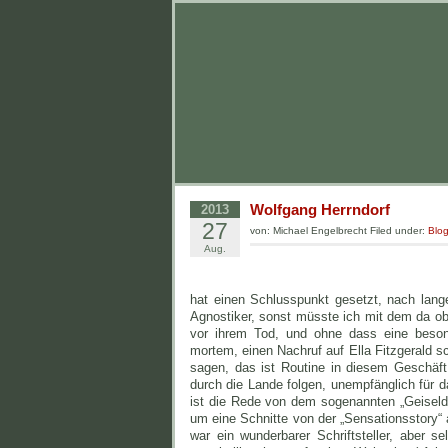
Wolfgang Herrndorf
2013
27
von: Michael Engelbrecht Filed under:
Blo
Aug.
hat einen Schlusspunkt gesetzt, nach langer
Agnostiker, sonst müsste ich mit dem da obe
vor ihrem Tod, und ohne dass eine besond
mortem, einen Nachruf auf Ella Fitzgerald 
sagen, das ist Routine in diesem Geschäft
durch die Lande folgen, unempfänglich für d
ist die Rede von dem sogenannten „Geiseldr
um eine Schnitte von der „Sensationsstory
war ein wunderbarer Schriftsteller, aber 