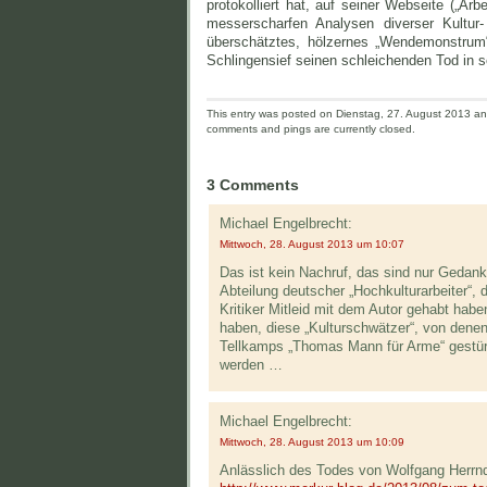
protokolliert hat, auf seiner Webseite („Ar
messerscharfen Analysen diverser Kultur-
überschätztes, hölzernes „Wendemonstrum“
Schlingensief seinen schleichenden Tod in s
This entry was posted on Dienstag, 27. August 2013 and 
comments and pings are currently closed.
3 Comments
Michael Engelbrecht:
Mittwoch, 28. August 2013 um 10:07
Das ist kein Nachruf, das sind nur Gedank
Abteilung deutscher „Hochkulturarbeiter“,
Kritiker Mitleid mit dem Autor gehabt habe
haben, diese „Kulturschwätzer“, von denen
Tellkamps „Thomas Mann für Arme“ gestürz
werden …
Michael Engelbrecht:
Mittwoch, 28. August 2013 um 10:09
Anlässlich des Todes von Wolfgang Herrndo