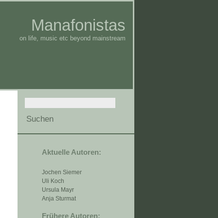
Manafonistas
on life, music etc beyond mainstream
Aktuelle Autoren:
Jochen Siemer
Uli Koch
Ursula Mayr
Anja Sturmat
Frühere Autoren: