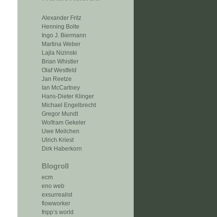
Alexander Fritz
Henning Bolte
Ingo J. Biermann
Martina Weber
Lajla Nizinski
Brian Whistler
Olaf Westfeld
Jan Reetze
Ian McCartney
Hans-Dieter Klinger
Michael Engelbrecht
Gregor Mundt
Wolfram Gekeler
Uwe Meilchen
Ulrich Kriest
Dirk Haberkorn
Blogroll
ecm
eno web
exsurrealist
flowworker
fripp‘s world