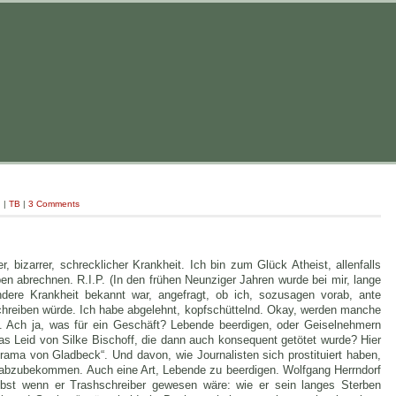
g
|
TB
|
3 Comments
, bizarrer, schrecklicher Krankheit. Ich bin zum Glück Atheist, allenfalls
n abrechnen. R.I.P. (In den frühen Neunziger Jahren wurde bei mir, lange
ere Krankheit bekannt war, angefragt, ob ich, sozusagen vorab, ante
schreiben würde. Ich habe abgelehnt, kopfschüttelnd. Okay, werden manche
. Ach ja, was für ein Geschäft? Lebende beerdigen, oder Geiselnehmern
as Leid von Silke Bischoff, die dann auch konsequent getötet wurde? Hier
ama von Gladbeck“. Und davon, wie Journalisten sich prostituiert haben,
“ abzubekommen. Auch eine Art, Lebende zu beerdigen. Wolfgang Herrndorf
selbst wenn er Trashschreiber gewesen wäre: wie er sein langes Sterben