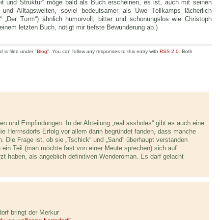
beit und Struktur“ möge bald als Buch erscheinen, es ist, auch mit seinen
 und Alltagswelten, soviel bedeutsamer als Uwe Tellkamps lächerlich
 „Der Turm“) ähnlich humorvoll, bitter und schonungslos wie Christoph
einem letzten Buch, nötigt mir tiefste Bewunderung ab.)
is filed under "
Blog
". You can follow any responses to this entry with
RSS 2.0
. Both
en und Empfindungen. In der Abteilung „real assholes“ gibt es auch eine
 die Herrnsdorfs Erfolg vor allem darin begründet fanden, dass manche
n. Die Frage ist, ob sie „Tschick“ und „Sand“ überhaupt verstanden
 ein Teil (man möchte fast von einer Meute sprechen) sich auf
t haben, als angeblich definitiven Wenderoman. Es darf gelacht
rf bringt der Merkur