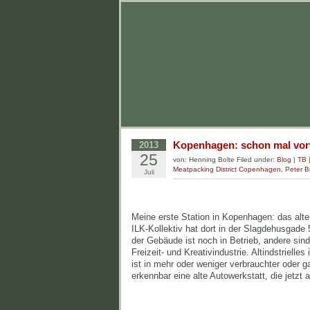
Kopenhagen: schon mal v
2013
25
von: Henning Bolte Filed under:
Blog
|
TB
Meatpacking District Copenhagen
,
Peter B
Juli
Meine erste Station in Kopenhagen: das alte
ILK-Kollektiv hat dort in der Slagdehusgade 
der Gebäude ist noch in Betrieb, andere sin
Freizeit- und Kreativindustrie. Altindstrielles
ist in mehr oder weniger verbrauchter oder ga
erkennbar eine alte Autowerkstatt, die jetzt