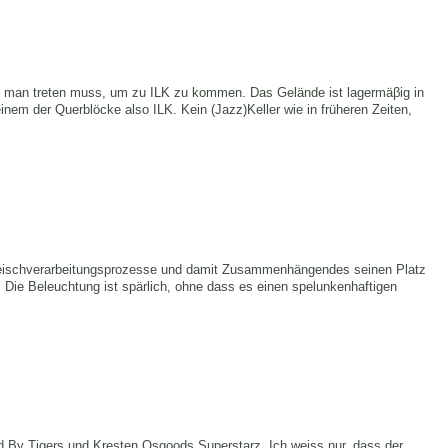
ie man treten muss, um zu ILK zu kommen. Das Gelände ist lagermäβig in
inem der Querblöcke also ILK. Kein (Jazz)Keller wie in früheren Zeiten,
leischverarbeitungsprozesse und damit Zusammenhängendes seinen Platz
 Die Beleuchtung ist spärlich, ohne dass es einen spelunkenhaftigen
d By Tigers und Kresten Osgoods Superstarz. Ich weiss nur, dass der