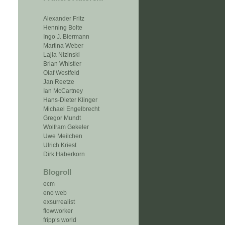
Alexander Fritz
Henning Bolte
Ingo J. Biermann
Martina Weber
Lajla Nizinski
Brian Whistler
Olaf Westfeld
Jan Reetze
Ian McCartney
Hans-Dieter Klinger
Michael Engelbrecht
Gregor Mundt
Wolfram Gekeler
Uwe Meilchen
Ulrich Kriest
Dirk Haberkorn
Blogroll
ecm
eno web
exsurrealist
flowworker
fripp‘s world