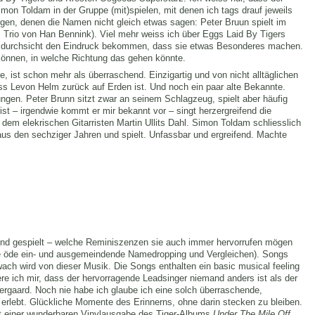
mon Toldam in der Gruppe (mit)spielen, mit denen ich tags drauf jeweils
gen, denen die Namen nicht gleich etwas sagen: Peter Bruun spielt im
Trio von Han Bennink). Viel mehr weiss ich über Eggs Laid By Tigers
ammdurchsicht den Eindruck bekommen, dass sie etwas Besonderes machen.
können, in welche Richtung das gehen könnte.
ist schon mehr als überraschend. Einzigartig und von nicht alltäglichen
ss Levon Helm zurück auf Erden ist. Und noch ein paar alte Bekannte.
ngen. Peter Brunn sitzt zwar an seinem Schlagzeug, spielt aber häufig
rist – irgendwie kommt er mir bekannt vor – singt herzergreifend die
dem elekrischen Gitarristen Martin Ullits Dahl. Simon Toldam schliesslich
 aus den sechziger Jahren und spielt. Unfassbar und ergreifend. Machte
!
und gespielt – welche Reminiszenzen sie auch immer hervorrufen mögen
he öde ein- und ausgemeindende Namedropping und Vergleichen). Songs
ach wird von dieser Musik. Die Songs enthalten ein basic musical feeling
iere ich mir, dass der hervorragende Leadsinger niemand anders ist als der
ergaard. Noch nie habe ich glaube ich eine solch überraschende,
lebt. Glückliche Momente des Erinnerns, ohne darin stecken zu bleiben.
t einer wunderbaren Vinylausgabe des Tiger-Albums
Under The Mile Off