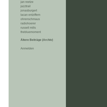
jan reetze
jazztrail
jonasburgert
lacan entziffern
ohrenschmaus
radiohoerer
russell mills
thebluemoment
Ältere Beiträge (Archiv)
Anmelden