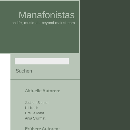
Manafonistas
on life, music etc beyond mainstream
Aktuelle Autoren:
Jochen Siemer
Uli Koch
Ursula Mayr
Anja Sturmat
Frühere Autoren: