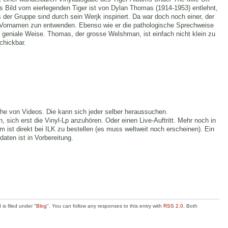
Das Bild vom eierlegenden Tiger ist von Dylan Thomas (1914-1953) entlehnt,
 der Gruppe sind durch sein Werjk inspiriert. Da war doch noch einer, der
n Vornamen zun entwenden. Ebenso wie er die pathologische Sprechweise
 geniale Weise. Thomas, der grosse Welshman, ist einfach nicht klein zu
chickbar.
ihe von Videos. Die kann sich jeder selber heraussuchen.
 sich erst die Vinyl-Lp anzuhören. Oder einen Live-Auftritt. Mehr noch in
m ist direkt bei ILK zu bestellen (es muss weltweit noch erscheinen). Ein
ten ist in Vorbereitung.
is filed under "
Blog
". You can follow any responses to this entry with
RSS 2.0
. Both