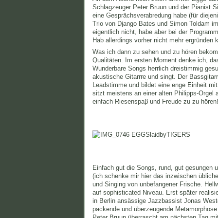
Schlagzeuger Peter Bruun und der Pianist Si
eine Gesprächsverabredung habe (für diejeni
Trio von Django Bates und Simon Toldam im 
eigentlich nicht, habe aber bei der Progr
Hab allerdings vorher nicht mehr ergründen 
Was ich dann zu sehen und zu hören bekome, 
Qualitäten. Im ersten Moment denke ich, da
Wunderbare Songs herrlich dreistimmig gesu
akustische Gitarrre und singt. Der Bassgitar
Leadstimme und bildet eine enge Einheit mit 
sitzt meistens an einer alten Philipps-Orgel
einfach Riesenspaβ und Freude zu zu hören
Einfach gut die Songs, rund, gut gesungen 
(ich schenke mir hier das inzwischen üblic
und Singing von unbefangener Frische. Hellw
auf sophisticated Niveau. Erst später realis
in Berlin ansässige Jazzbassist Jonas West
packende und überzeugende Metamorphose er
Peter Bruun überrascht am nächsten Tag mi