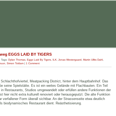
orweg EGGS LAID BY TIGERS
| Tags:
Dylan Thomas
,
Eggs Laid By Tigers
,
ILK
,
Jonas Westergaard
,
Martin Ullits Dahl
,
ruun
,
Simon Toldam
|
1 Comment
 Schlachthofviertel, Meatpacking District, hinter dem Hauptbahnhof. Das
5e seine Spielstätte. Es ist ein weites Gelände mit Flachbauten. Ein Teil
d in Restaurants, Studios umgewandelt oder erfüllen andere Funktionen der
 ist hier nicht extra kulturell renoviert oder herausgeputzt. Die alte Funktion
r verfallener Form überall sichtbar. An der Strassenseite etwa deutlich
 als biodynamisches Restaurant dient. Reästhetisierung.